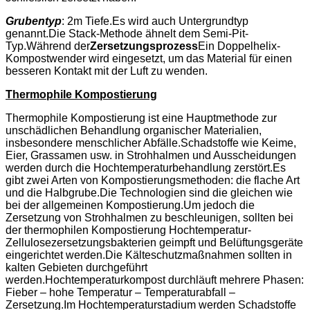
Grubentyp
: 2m Tiefe.Es wird auch Untergrundtyp
genannt.Die Stack-Methode ähnelt dem Semi-Pit-
Typ.Während der
Zersetzungsprozess
Ein Doppelhelix-
Kompostwender wird eingesetzt, um das Material für einen
besseren Kontakt mit der Luft zu wenden.
Thermophile Kompostierung
Thermophile Kompostierung ist eine Hauptmethode zur
unschädlichen Behandlung organischer Materialien,
insbesondere menschlicher Abfälle.Schadstoffe wie Keime,
Eier, Grassamen usw. in Strohhalmen und Ausscheidungen
werden durch die Hochtemperaturbehandlung zerstört.Es
gibt zwei Arten von Kompostierungsmethoden: die flache Art
und die Halbgrube.Die Technologien sind die gleichen wie
bei der allgemeinen Kompostierung.Um jedoch die
Zersetzung von Strohhalmen zu beschleunigen, sollten bei
der thermophilen Kompostierung Hochtemperatur-
Zellulosezersetzungsbakterien geimpft und Belüftungsgeräte
eingerichtet werden.Die Kälteschutzmaßnahmen sollten in
kalten Gebieten durchgeführt
werden.Hochtemperaturkompost durchläuft mehrere Phasen:
Fieber – hohe Temperatur – Temperaturabfall –
Zersetzung.Im Hochtemperaturstadium werden Schadstoffe