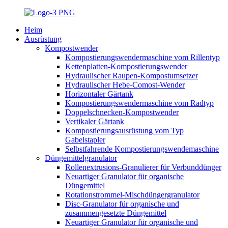
Heim
Ausrüstung
Kompostwender
Kompostierungswendermaschine vom Rillentyp
Kettenplatten-Kompostierungswender
Hydraulischer Raupen-Kompostumsetzer
Hydraulischer Hebe-Comost-Wender
Horizontaler Gärtank
Kompostierungswendermaschine vom Radtyp
Doppelschnecken-Kompostwender
Vertikaler Gärtank
Kompostierungsausrüstung vom Typ
Gabelstapler
Selbstfahrende Kompostierungswendemaschine
Düngemittelgranulator
Rollenextrusions-Granulierer für Verbunddünger
Neuartiger Granulator für organische
Düngemittel
Rotationstrommel-Mischdüngergranulator
Disc-Granulator für organische und
zusammengesetzte Düngemittel
Neuartiger Granulator für organische und