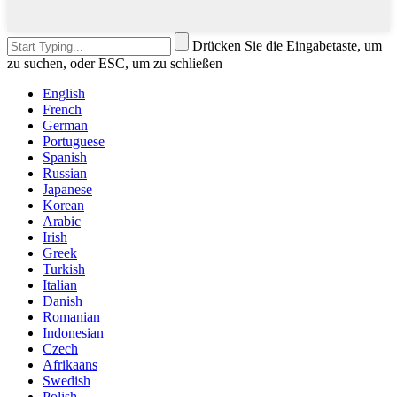
Drücken Sie die Eingabetaste, um
zu suchen, oder ESC, um zu schließen
English
French
German
Portuguese
Spanish
Russian
Japanese
Korean
Arabic
Irish
Greek
Turkish
Italian
Danish
Romanian
Indonesian
Czech
Afrikaans
Swedish
Polish