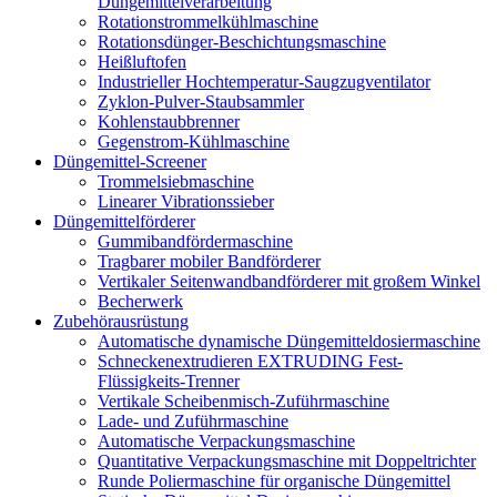
Düngemittelverarbeitung
Rotationstrommelkühlmaschine
Rotationsdünger-Beschichtungsmaschine
Heißluftofen
Industrieller Hochtemperatur-Saugzugventilator
Zyklon-Pulver-Staubsammler
Kohlenstaubbrenner
Gegenstrom-Kühlmaschine
Düngemittel-Screener
Trommelsiebmaschine
Linearer Vibrationssieber
Düngemittelförderer
Gummibandfördermaschine
Tragbarer mobiler Bandförderer
Vertikaler Seitenwandbandförderer mit großem Winkel
Becherwerk
Zubehörausrüstung
Automatische dynamische Düngemitteldosiermaschine
Schneckenextrudieren EXTRUDING Fest-
Flüssigkeits-Trenner
Vertikale Scheibenmisch-Zuführmaschine
Lade- und Zuführmaschine
Automatische Verpackungsmaschine
Quantitative Verpackungsmaschine mit Doppeltrichter
Runde Poliermaschine für organische Düngemittel