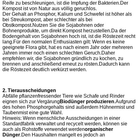
Reife zu beschleunigen, ist die Impfung der Bakterien.Der
Kompost ist von Natur aus völlig geruchlos.
Der Gehalt an Phosphor, Kalium und Schwefel ist höher als
bei Streukompost, aber schlechter als bei
Obstkompost.Nutzen Sie die Sojabohnen oder
Bohnenprodukte, um direkt Kompost herzustellen.Da der
Bodengehalt von Sojabohnen hoch ist, ist die Röstezeit recht
lang.Für den normalen Enthusiasten gilt: Wenn es keine
geeignete Flora gibt, hat es nach einem Jahr oder mehreren
Jahren immer noch einen schlechten Geruch.Daher
empfehlen wir, die Sojabohnen gründlich zu kochen, zu
brennen und anschließend erneut zu rösten.Dadurch kann
die Röstezeit deutlich verkürzt werden.
2. Tierausscheidungen
Abfälle pflanzenfressender Tiere wie Schafe und Rinder
eignen sich zur Vergärung
Biodünger produzieren
.Aufgrund
des hohen Phosphorgehalts sind außerdem Hühnermist und
Taubenmist eine gute Wahl.
Hinweis: Wenn menschliche Ausscheidungen in einer
Standardfabrik verwaltet und recycelt werden, können sie
auch als Rohstoffe verwendet werden
organischer
Dünger
.Den Haushalten mangelt es jedoch an