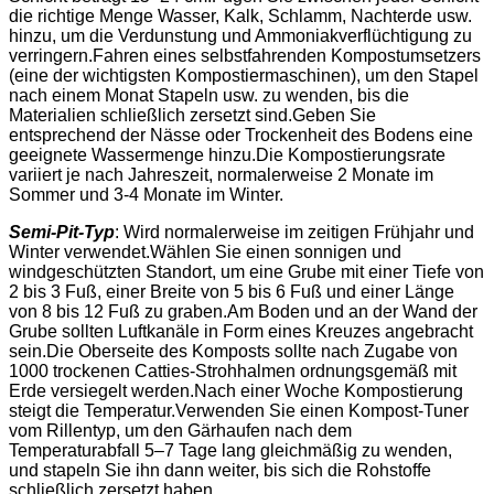
die richtige Menge Wasser, Kalk, Schlamm, Nachterde usw.
hinzu, um die Verdunstung und Ammoniakverflüchtigung zu
verringern.Fahren eines selbstfahrenden Kompostumsetzers
(eine der wichtigsten Kompostiermaschinen), um den Stapel
nach einem Monat Stapeln usw. zu wenden, bis die
Materialien schließlich zersetzt sind.Geben Sie
entsprechend der Nässe oder Trockenheit des Bodens eine
geeignete Wassermenge hinzu.Die Kompostierungsrate
variiert je nach Jahreszeit, normalerweise 2 Monate im
Sommer und 3-4 Monate im Winter.
Semi-Pit-Typ
: Wird normalerweise im zeitigen Frühjahr und
Winter verwendet.Wählen Sie einen sonnigen und
windgeschützten Standort, um eine Grube mit einer Tiefe von
2 bis 3 Fuß, einer Breite von 5 bis 6 Fuß und einer Länge
von 8 bis 12 Fuß zu graben.Am Boden und an der Wand der
Grube sollten Luftkanäle in Form eines Kreuzes angebracht
sein.Die Oberseite des Komposts sollte nach Zugabe von
1000 trockenen Catties-Strohhalmen ordnungsgemäß mit
Erde versiegelt werden.Nach einer Woche Kompostierung
steigt die Temperatur.Verwenden Sie einen Kompost-Tuner
vom Rillentyp, um den Gärhaufen nach dem
Temperaturabfall 5–7 Tage lang gleichmäßig zu wenden,
und stapeln Sie ihn dann weiter, bis sich die Rohstoffe
schließlich zersetzt haben.