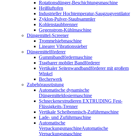
Rotationsdünger-Beschichtungsmaschine
Heißluftofen
Industrieller Hochtemperatur-Saugzugventilator
Zyklon-Pulver-Staubsammler
Kohlenstaubbrenner
Gegenstrom-Kühlmaschine
Düngemittel-Screener
Trommelsiebmaschine
Linearer Vibrationssieber
Düngemittelförderer
Gummibandfördermaschine
Tragbarer mobiler Bandförderer
Vertikaler Seitenwandbandförderer mit großem
Winkel
Becherwerk
Zubehörausrüstung
Automatische dynamische
Düngemitteldosiermaschine
Schneckenextrudieren EXTRUDING Fest-
Flüssigkeits-Trenner
Vertikale Scheibenmisch-Zuführmaschine
Lade- und Zuführmaschine
Automatische
VerpackungsmaschineAutomatische
Verpackungsmaschine