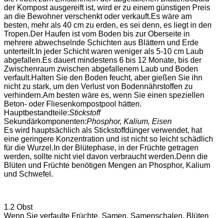
der Kompost ausgereift ist, wird er zu einem günstigen Preis
an die Bewohner verschenkt oder verkauft.Es wäre am
besten, mehr als 40 cm zu erden, es sei denn, es liegt in den
Tropen.Der Haufen ist vom Boden bis zur Oberseite in
mehrere abwechselnde Schichten aus Blättern und Erde
unterteilt.In jeder Schicht waren weniger als 5-10 cm Laub
abgefallen.Es dauert mindestens 6 bis 12 Monate, bis der
Zwischenraum zwischen abgefallenem Laub und Boden
verfault.Halten Sie den Boden feucht, aber gießen Sie ihn
nicht zu stark, um den Verlust von Bodennährstoffen zu
verhindern.Am besten wäre es, wenn Sie einen speziellen
Beton- oder Fliesenkompostpool hätten.
Hauptbestandteile:
Stickstoff
Sekundärkomponenten:
Phosphor, Kalium, Eisen
Es wird hauptsächlich als Stickstoffdünger verwendet, hat
eine geringere Konzentration und ist nicht so leicht schädlich
für die Wurzel.In der Blütephase, in der Früchte getragen
werden, sollte nicht viel davon verbraucht werden.Denn die
Blüten und Früchte benötigen Mengen an Phosphor, Kalium
und Schwefel.
1.2 Obst
Wenn Sie verfaulte Früchte, Samen, Samenschalen, Blüten