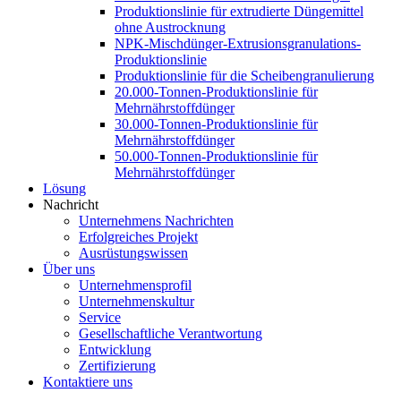
Produktionslinie für extrudierte Düngemittel
ohne Austrocknung
NPK-Mischdünger-Extrusionsgranulations-
Produktionslinie
Produktionslinie für die Scheibengranulierung
20.000-Tonnen-Produktionslinie für
Mehrnährstoffdünger
30.000-Tonnen-Produktionslinie für
Mehrnährstoffdünger
50.000-Tonnen-Produktionslinie für
Mehrnährstoffdünger
Lösung
Nachricht
Unternehmens Nachrichten
Erfolgreiches Projekt
Ausrüstungswissen
Über uns
Unternehmensprofil
Unternehmenskultur
Service
Gesellschaftliche Verantwortung
Entwicklung
Zertifizierung
Kontaktiere uns