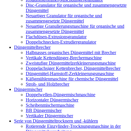
Disc-Granulator für organische und zusammengesetzte
Düngemittel
Neuartiger Granulator für organische und
zusammengesetzte Düngemittel
Neuartige Granulierungsmaschine für organische und
zusammengesetzte Düngemittel
Flachdüsen-Extrusionsgranulator
Doppelschnecken-Extrudiergranulator
Düngemittelbrecher
Halbnasses organisches Düngemittel mit Brecher
Vertikale Kettendünger-Brechermaschine
Zweistufige Düngemittelzerkleinerungsmaschine
Doppelachsiger Kettenbrecher, Düngemittelbrecher
Düngemittel-Harnstoff-Zerkleinerungsmaschine
Käfigmühlenmaschine für chemische Düngemittel
Stroh- und Holzbrecher
Düngermischer
Doppelwellen-Düngermischmaschine
Horizontaler Düngermischer
Scheibenmischermaschine
BB Düngermischer
Vertikaler Düngermischer
Serie von Düngemitteltrocknern und -kühlern
Rotierende Einzylinder-Trocknungsmaschine in der