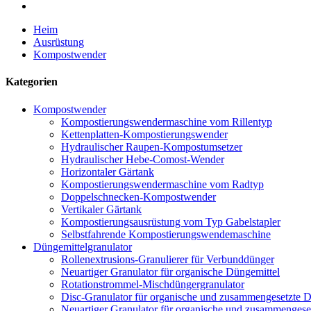
Heim
Ausrüstung
Kompostwender
Kategorien
Kompostwender
Kompostierungswendermaschine vom Rillentyp
Kettenplatten-Kompostierungswender
Hydraulischer Raupen-Kompostumsetzer
Hydraulischer Hebe-Comost-Wender
Horizontaler Gärtank
Kompostierungswendermaschine vom Radtyp
Doppelschnecken-Kompostwender
Vertikaler Gärtank
Kompostierungsausrüstung vom Typ Gabelstapler
Selbstfahrende Kompostierungswendemaschine
Düngemittelgranulator
Rollenextrusions-Granulierer für Verbunddünger
Neuartiger Granulator für organische Düngemittel
Rotationstrommel-Mischdüngergranulator
Disc-Granulator für organische und zusammengesetzte D
Neuartiger Granulator für organische und zusammengese