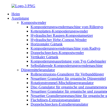
Heim
Ausrüstung
Kompostwender
Kompostierungswendermaschine vom Rillentyp
Kettenplatten-Kompostierungswender
Hydraulischer Raupen-Kompostumsetzer
Hydraulischer Hebe-Comost-Wender
Horizontaler Gärtank
Kompostierungswendermaschine vom Radtyp
Doppelschnecken-Kompostwender
Vertikaler Gärtank
Kompostierungsausrüstung vom Typ Gabelstapler
Selbstfahrende Kompostierungswendemaschine
Düngemittelgranulator
Rollenextrusions-Granulierer für Verbunddünger
Neuartiger Granulator für organische Düngemittel
Rotationstrommel-Mischdüngergranulator
Disc-Granulator für organische und zusammengese
Neuartiger Granulator für organische und zusamm
Neuartige Granulierungsmaschine für organische
Flachdüsen-Extrusionsgranulator
Doppelschnecken-Extrudiergranulator