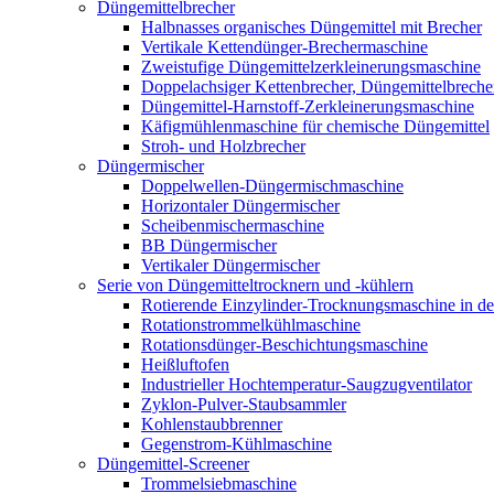
Düngemittelbrecher
Halbnasses organisches Düngemittel mit Brecher
Vertikale Kettendünger-Brechermaschine
Zweistufige Düngemittelzerkleinerungsmaschine
Doppelachsiger Kettenbrecher, Düngemittelbreche
Düngemittel-Harnstoff-Zerkleinerungsmaschine
Käfigmühlenmaschine für chemische Düngemittel
Stroh- und Holzbrecher
Düngermischer
Doppelwellen-Düngermischmaschine
Horizontaler Düngermischer
Scheibenmischermaschine
BB Düngermischer
Vertikaler Düngermischer
Serie von Düngemitteltrocknern und -kühlern
Rotierende Einzylinder-Trocknungsmaschine in de
Rotationstrommelkühlmaschine
Rotationsdünger-Beschichtungsmaschine
Heißluftofen
Industrieller Hochtemperatur-Saugzugventilator
Zyklon-Pulver-Staubsammler
Kohlenstaubbrenner
Gegenstrom-Kühlmaschine
Düngemittel-Screener
Trommelsiebmaschine