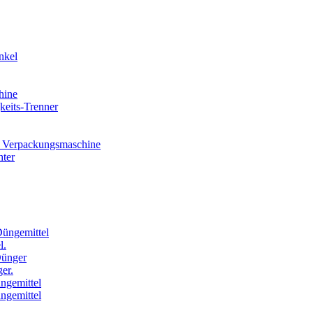
nkel
hine
eits-Trenner
 Verpackungsmaschine
hter
Düngemittel
l.
Dünger
er.
ngemittel
ngemittel