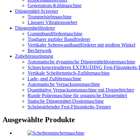
Gegenstrom-Kühlmaschine
Düngemittel-Screener
Trommelsiebmaschine
Linearer Vibrationssieber
Düngemittelförderer
Gummibandfördermaschine
Tragbarer mobiler Bandförderer
Vertikaler Seitenwandbandförderer mit großem Winkel
Becherwerk
Zubehörausrüstung
Automatische dynamische Düngemitteldosiermaschine
Schneckenextrudieren EXTRUDING Fest-Flüssigkeits-T
Vertikale Scheibenmisch-Zuführmaschine
Lade- und Zuführmaschine
Automatische Verpackungsmaschine
Quantitative Verpackungsmaschine mit Doppeltrichter
Runde Poliermaschine für organische Düngemittel
Statische Düngemittel-Dosiermaschine
Schrägsiebender Fest-Flüssigkeits-Trenner
Ausgewählte Produkte