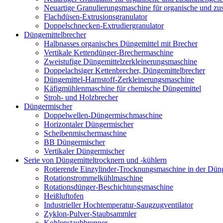
Neuartige Granulierungsmaschine für organische und z
Flachdüsen-Extrusionsgranulator
Doppelschnecken-Extrudiergranulator
Düngemittelbrecher
Halbnasses organisches Düngemittel mit Brecher
Vertikale Kettendünger-Brechermaschine
Zweistufige Düngemittelzerkleinerungsmaschine
Doppelachsiger Kettenbrecher, Düngemittelbrecher
Düngemittel-Harnstoff-Zerkleinerungsmaschine
Käfigmühlenmaschine für chemische Düngemittel
Stroh- und Holzbrecher
Düngermischer
Doppelwellen-Düngermischmaschine
Horizontaler Düngermischer
Scheibenmischermaschine
BB Düngermischer
Vertikaler Düngermischer
Serie von Düngemitteltrocknern und -kühlern
Rotierende Einzylinder-Trocknungsmaschine in der Düng
Rotationstrommelkühlmaschine
Rotationsdünger-Beschichtungsmaschine
Heißluftofen
Industrieller Hochtemperatur-Saugzugventilator
Zyklon-Pulver-Staubsammler
Kohlenstaubbrenner