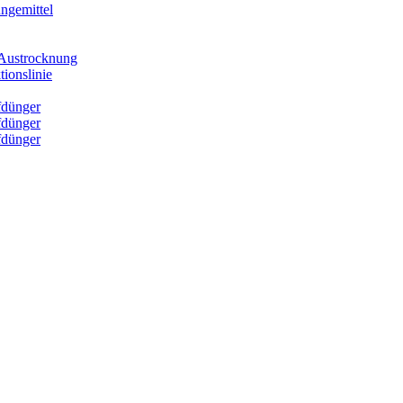
ngemittel
e Austrocknung
ionslinie
fdünger
fdünger
fdünger