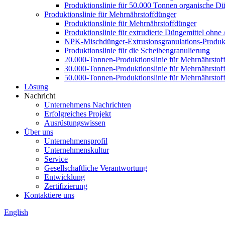
Produktionslinie für 50.000 Tonnen organische Dü
Produktionslinie für Mehrnährstoffdünger
Produktionslinie für Mehrnährstoffdünger
Produktionslinie für extrudierte Düngemittel ohn
NPK-Mischdünger-Extrusionsgranulations-Produkt
Produktionslinie für die Scheibengranulierung
20.000-Tonnen-Produktionslinie für Mehrnährstof
30.000-Tonnen-Produktionslinie für Mehrnährstof
50.000-Tonnen-Produktionslinie für Mehrnährstof
Lösung
Nachricht
Unternehmens Nachrichten
Erfolgreiches Projekt
Ausrüstungswissen
Über uns
Unternehmensprofil
Unternehmenskultur
Service
Gesellschaftliche Verantwortung
Entwicklung
Zertifizierung
Kontaktiere uns
English