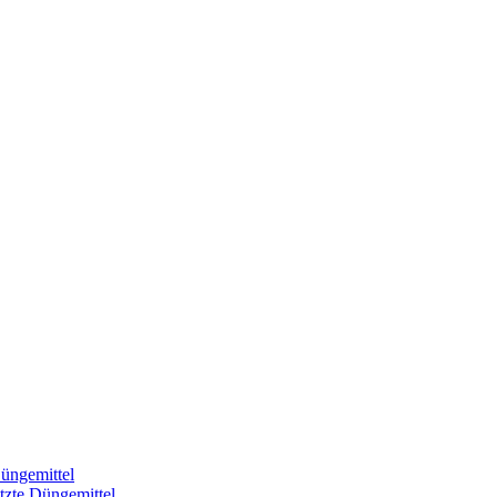
üngemittel
tzte Düngemittel