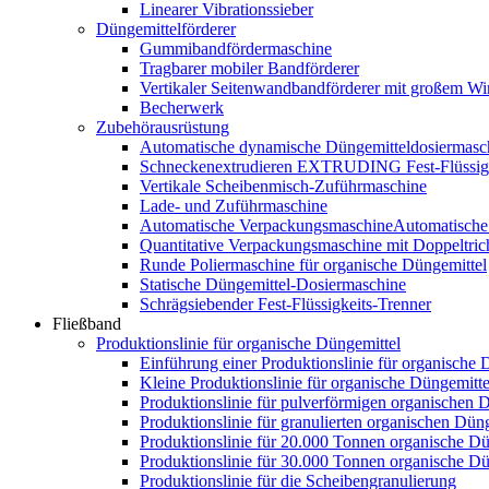
Linearer Vibrationssieber
Düngemittelförderer
Gummibandfördermaschine
Tragbarer mobiler Bandförderer
Vertikaler Seitenwandbandförderer mit großem Wi
Becherwerk
Zubehörausrüstung
Automatische dynamische Düngemitteldosiermasc
Schneckenextrudieren EXTRUDING Fest-Flüssigk
Vertikale Scheibenmisch-Zuführmaschine
Lade- und Zuführmaschine
Automatische VerpackungsmaschineAutomatische
Quantitative Verpackungsmaschine mit Doppeltric
Runde Poliermaschine für organische Düngemittel
Statische Düngemittel-Dosiermaschine
Schrägsiebender Fest-Flüssigkeits-Trenner
Fließband
Produktionslinie für organische Düngemittel
Einführung einer Produktionslinie für organische 
Kleine Produktionslinie für organische Düngemitte
Produktionslinie für pulverförmigen organischen 
Produktionslinie für granulierten organischen Düng
Produktionslinie für 20.000 Tonnen organische Dü
Produktionslinie für 30.000 Tonnen organische Dü
Produktionslinie für die Scheibengranulierung