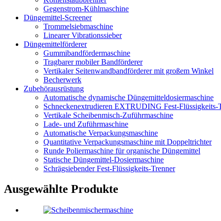
Gegenstrom-Kühlmaschine
Düngemittel-Screener
Trommelsiebmaschine
Linearer Vibrationssieber
Düngemittelförderer
Gummibandfördermaschine
Tragbarer mobiler Bandförderer
Vertikaler Seitenwandbandförderer mit großem Winkel
Becherwerk
Zubehörausrüstung
Automatische dynamische Düngemitteldosiermaschine
Schneckenextrudieren EXTRUDING Fest-Flüssigkeits-T
Vertikale Scheibenmisch-Zuführmaschine
Lade- und Zuführmaschine
Automatische Verpackungsmaschine
Quantitative Verpackungsmaschine mit Doppeltrichter
Runde Poliermaschine für organische Düngemittel
Statische Düngemittel-Dosiermaschine
Schrägsiebender Fest-Flüssigkeits-Trenner
Ausgewählte Produkte