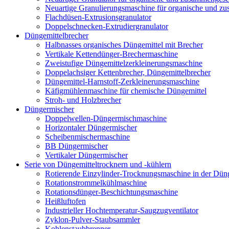
Neuartige Granulierungsmaschine für organische und z
Flachdüsen-Extrusionsgranulator
Doppelschnecken-Extrudiergranulator
Düngemittelbrecher
Halbnasses organisches Düngemittel mit Brecher
Vertikale Kettendünger-Brechermaschine
Zweistufige Düngemittelzerkleinerungsmaschine
Doppelachsiger Kettenbrecher, Düngemittelbrecher
Düngemittel-Harnstoff-Zerkleinerungsmaschine
Käfigmühlenmaschine für chemische Düngemittel
Stroh- und Holzbrecher
Düngermischer
Doppelwellen-Düngermischmaschine
Horizontaler Düngermischer
Scheibenmischermaschine
BB Düngermischer
Vertikaler Düngermischer
Serie von Düngemitteltrocknern und -kühlern
Rotierende Einzylinder-Trocknungsmaschine in der Düng
Rotationstrommelkühlmaschine
Rotationsdünger-Beschichtungsmaschine
Heißluftofen
Industrieller Hochtemperatur-Saugzugventilator
Zyklon-Pulver-Staubsammler
Kohlenstaubbrenner