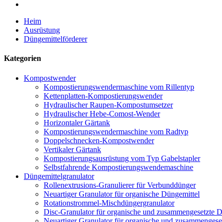
Heim
Ausrüstung
Düngemittelförderer
Kategorien
Kompostwender
Kompostierungswendermaschine vom Rillentyp
Kettenplatten-Kompostierungswender
Hydraulischer Raupen-Kompostumsetzer
Hydraulischer Hebe-Comost-Wender
Horizontaler Gärtank
Kompostierungswendermaschine vom Radtyp
Doppelschnecken-Kompostwender
Vertikaler Gärtank
Kompostierungsausrüstung vom Typ Gabelstapler
Selbstfahrende Kompostierungswendemaschine
Düngemittelgranulator
Rollenextrusions-Granulierer für Verbunddünger
Neuartiger Granulator für organische Düngemittel
Rotationstrommel-Mischdüngergranulator
Disc-Granulator für organische und zusammengesetzte D
Neuartiger Granulator für organische und zusammengese