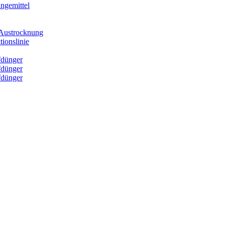
ngemittel
e Austrocknung
ionslinie
fdünger
fdünger
fdünger