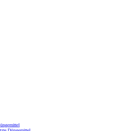
üngemittel
tzte Düngemittel