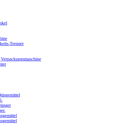
nkel
hine
eits-Trenner
 Verpackungsmaschine
hter
Düngemittel
l.
Dünger
er.
ngemittel
ngemittel