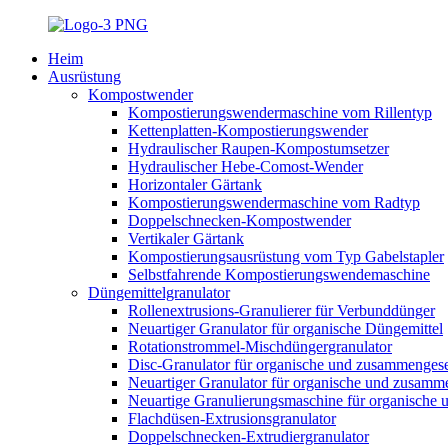
Heim
Ausrüstung
Kompostwender
Kompostierungswendermaschine vom Rillentyp
Kettenplatten-Kompostierungswender
Hydraulischer Raupen-Kompostumsetzer
Hydraulischer Hebe-Comost-Wender
Horizontaler Gärtank
Kompostierungswendermaschine vom Radtyp
Doppelschnecken-Kompostwender
Vertikaler Gärtank
Kompostierungsausrüstung vom Typ Gabelstapler
Selbstfahrende Kompostierungswendemaschine
Düngemittelgranulator
Rollenextrusions-Granulierer für Verbunddünger
Neuartiger Granulator für organische Düngemittel
Rotationstrommel-Mischdüngergranulator
Disc-Granulator für organische und zusammengese
Neuartiger Granulator für organische und zusamm
Neuartige Granulierungsmaschine für organische
Flachdüsen-Extrusionsgranulator
Doppelschnecken-Extrudiergranulator