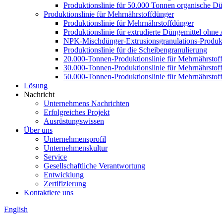
Produktionslinie für 50.000 Tonnen organische Dü
Produktionslinie für Mehrnährstoffdünger
Produktionslinie für Mehrnährstoffdünger
Produktionslinie für extrudierte Düngemittel ohn
NPK-Mischdünger-Extrusionsgranulations-Produkt
Produktionslinie für die Scheibengranulierung
20.000-Tonnen-Produktionslinie für Mehrnährstof
30.000-Tonnen-Produktionslinie für Mehrnährstof
50.000-Tonnen-Produktionslinie für Mehrnährstof
Lösung
Nachricht
Unternehmens Nachrichten
Erfolgreiches Projekt
Ausrüstungswissen
Über uns
Unternehmensprofil
Unternehmenskultur
Service
Gesellschaftliche Verantwortung
Entwicklung
Zertifizierung
Kontaktiere uns
English