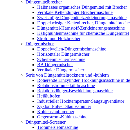
Düngemittelbrecher
Halbnasses organisches Düngemittel mit Brecher
Vertikale Kettendünger-Brechermaschine
Zweistufige Düngemittelzerkleinerungsmaschine
Doppelachsiger Kettenbrecher, Düngemittelbreche
Düngemittel-Harnstoff-Zerkleinerungsmaschine
Käfigmühlenmaschine für chemische Düngemittel
Stroh- und Holzbrecher
Düngermischer
Doppelwellen-Düngermischmaschine
Horizontaler Düngermischer
Scheibenmischermaschine
BB Düngermischer
Vertikaler Düngermischer
Serie von Düngemitteltrocknern und -kühlern
Rotierende Einzylinder-Trocknungsmaschine in de
Rotationstrommelkühlmaschine
Rotationsdünger-Beschichtungsmaschine
Heißluftofen
Industrieller Hochtemperatur-Saugzugventilator
Zyklon-Pulver-Staubsammler
Kohlenstaubbrenner
Gegenstrom-Kühlmaschine
Düngemittel-Screener
Trommelsiebmaschine