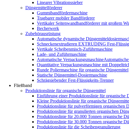
Linearer Vibrationssieber
Düngemittelförderer
Gummibandfördermaschine
Tragbarer mobiler Bandförderer
Vertikaler Seitenwandbandförderer mit großem Wi
Becherwerk
Zubehörausrüstung
Automatische dynamische Düngemitteldosiermasc
Schneckenextrudieren EXTRUDING Fest-Flüssigk
Vertikale Scheibenmisch-Zuführmaschine
Lade- und Zuführmaschine
Automatische VerpackungsmaschineAutomatische
Quantitative Verpackungsmaschine mit Doppeltric
Runde Poliermaschine für organische Düngemittel
Statische Düngemittel-Dosiermaschine
Schrägsiebender Fest-Flüssigkeits-Trenner
Fließband
Produktionslinie für organische Düngemittel
Einführung einer Produktionslinie für organische 
Kleine Produktionslinie für organische Düngemitte
Produktionslinie für pulverförmigen organischen 
Produktionslinie für granulierten organischen Düng
Produktionslinie für 20.000 Tonnen organische Dü
Produktionslinie für 30.000 Tonnen organische Dü
Produktionslinie für die Scheibengranulierung