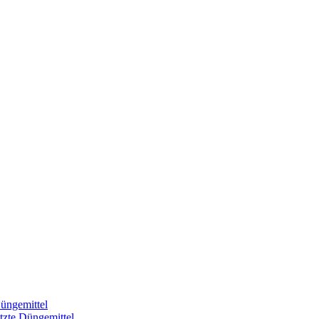
üngemittel
tzte Düngemittel