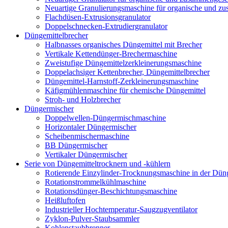
Neuartige Granulierungsmaschine für organische und z
Flachdüsen-Extrusionsgranulator
Doppelschnecken-Extrudiergranulator
Düngemittelbrecher
Halbnasses organisches Düngemittel mit Brecher
Vertikale Kettendünger-Brechermaschine
Zweistufige Düngemittelzerkleinerungsmaschine
Doppelachsiger Kettenbrecher, Düngemittelbrecher
Düngemittel-Harnstoff-Zerkleinerungsmaschine
Käfigmühlenmaschine für chemische Düngemittel
Stroh- und Holzbrecher
Düngermischer
Doppelwellen-Düngermischmaschine
Horizontaler Düngermischer
Scheibenmischermaschine
BB Düngermischer
Vertikaler Düngermischer
Serie von Düngemitteltrocknern und -kühlern
Rotierende Einzylinder-Trocknungsmaschine in der Düng
Rotationstrommelkühlmaschine
Rotationsdünger-Beschichtungsmaschine
Heißluftofen
Industrieller Hochtemperatur-Saugzugventilator
Zyklon-Pulver-Staubsammler
Kohlenstaubbrenner