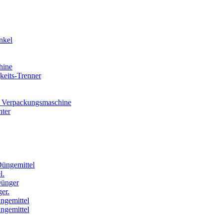
nkel
hine
eits-Trenner
 Verpackungsmaschine
hter
Düngemittel
l.
Dünger
er.
ngemittel
ngemittel