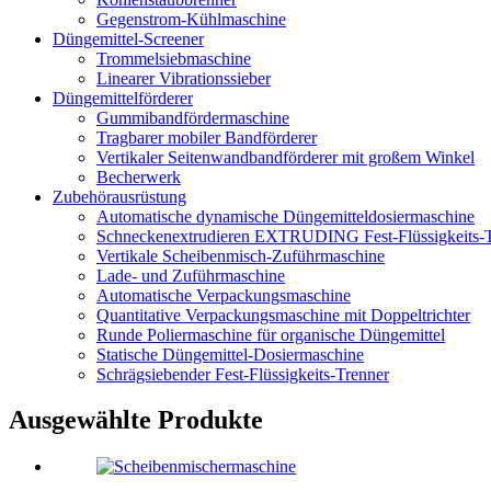
Gegenstrom-Kühlmaschine
Düngemittel-Screener
Trommelsiebmaschine
Linearer Vibrationssieber
Düngemittelförderer
Gummibandfördermaschine
Tragbarer mobiler Bandförderer
Vertikaler Seitenwandbandförderer mit großem Winkel
Becherwerk
Zubehörausrüstung
Automatische dynamische Düngemitteldosiermaschine
Schneckenextrudieren EXTRUDING Fest-Flüssigkeits-T
Vertikale Scheibenmisch-Zuführmaschine
Lade- und Zuführmaschine
Automatische Verpackungsmaschine
Quantitative Verpackungsmaschine mit Doppeltrichter
Runde Poliermaschine für organische Düngemittel
Statische Düngemittel-Dosiermaschine
Schrägsiebender Fest-Flüssigkeits-Trenner
Ausgewählte Produkte