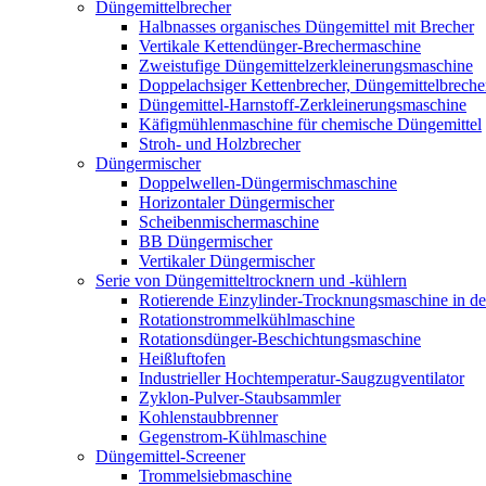
Düngemittelbrecher
Halbnasses organisches Düngemittel mit Brecher
Vertikale Kettendünger-Brechermaschine
Zweistufige Düngemittelzerkleinerungsmaschine
Doppelachsiger Kettenbrecher, Düngemittelbreche
Düngemittel-Harnstoff-Zerkleinerungsmaschine
Käfigmühlenmaschine für chemische Düngemittel
Stroh- und Holzbrecher
Düngermischer
Doppelwellen-Düngermischmaschine
Horizontaler Düngermischer
Scheibenmischermaschine
BB Düngermischer
Vertikaler Düngermischer
Serie von Düngemitteltrocknern und -kühlern
Rotierende Einzylinder-Trocknungsmaschine in de
Rotationstrommelkühlmaschine
Rotationsdünger-Beschichtungsmaschine
Heißluftofen
Industrieller Hochtemperatur-Saugzugventilator
Zyklon-Pulver-Staubsammler
Kohlenstaubbrenner
Gegenstrom-Kühlmaschine
Düngemittel-Screener
Trommelsiebmaschine