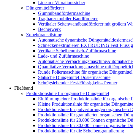
Linearer Vibrationssieber
Düngemittelförderer
Gummibandfördermaschine
Tragbarer mobiler Bandförderer
Vertikaler Seitenwandbandförderer mit großem Wi
Becherwerk
Zubehörausrüstung
Automatische dynamische Düngemitteldosiermasc
Schneckenextrudieren EXTRUDING Fest-Flüssigk
Vertikale Scheibenmisch-Zuführmaschine
Lade- und Zuführmaschine
Automatische VerpackungsmaschineAutomatische
Quantitative Verpackungsmaschine mit Doppeltric
Runde Poliermaschine für organische Düngemittel
Statische Düngemittel-Dosiermaschine
Schrägsiebender Fest-Flüssigkeits-Trenner
Fließband
Produktionslinie für organische Düngemittel
Einführung einer Produktionslinie für organische 
Kleine Produktionslinie für organische Düngemitte
Produktionslinie für pulverförmigen organischen 
Produktionslinie für granulierten organischen Düng
Produktionslinie für 20.000 Tonnen organische Dü
Produktionslinie für 30.000 Tonnen organische Dü
Produktionslinie für die Scheibengranulierung