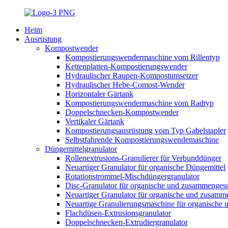
Heim
Ausrüstung
Kompostwender
Kompostierungswendermaschine vom Rillentyp
Kettenplatten-Kompostierungswender
Hydraulischer Raupen-Kompostumsetzer
Hydraulischer Hebe-Comost-Wender
Horizontaler Gärtank
Kompostierungswendermaschine vom Radtyp
Doppelschnecken-Kompostwender
Vertikaler Gärtank
Kompostierungsausrüstung vom Typ Gabelstapler
Selbstfahrende Kompostierungswendemaschine
Düngemittelgranulator
Rollenextrusions-Granulierer für Verbunddünger
Neuartiger Granulator für organische Düngemittel
Rotationstrommel-Mischdüngergranulator
Disc-Granulator für organische und zusammengese
Neuartiger Granulator für organische und zusamm
Neuartige Granulierungsmaschine für organische
Flachdüsen-Extrusionsgranulator
Doppelschnecken-Extrudiergranulator