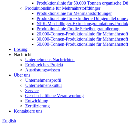
Produktionslinie für 50.000 Tonnen organische Dü
Produktionslinie für Mehrnährstoffdünger
Produktionslinie für Mehrnährstoffdünger
Produktionslinie für extrudierte Düngemittel ohn
NPK-Mischdünger-Extrusionsgranulations-Produkt
Produktionslinie für die Scheibengranulierung
20.000-Tonnen-Produktionslinie für Mehrnährstof
30.000-Tonnen-Produktionslinie für Mehrnährstof
50.000-Tonnen-Produktionslinie für Mehrnährstof
Lösung
Nachricht
Unternehmens Nachrichten
Erfolgreiches Projekt
Ausrüstungswissen
Über uns
Unternehmensprofil
Unternehmenskultur
Service
Gesellschaftliche Verantwortung
Entwicklung
Zertifizierung
Kontaktiere uns
English