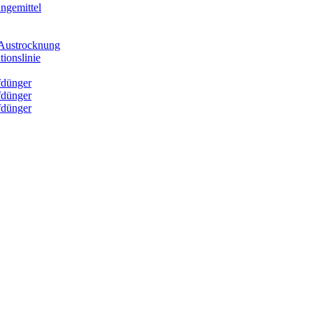
ngemittel
e Austrocknung
ionslinie
fdünger
fdünger
fdünger