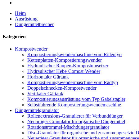
Heim
Ausrüstung
Düngemittelbrecher
Kategorien
Kompostwender
Kompostierungswendermaschine vom Rillentyp
Kettenplatten-Kompostierungswender
Hydraulischer Raupen-Kompostumsetzer
Hydraulischer Hebe-Comost-Wender
Horizontaler Gärtank
Kompostierungswendermaschine vom Radtyp
Doppelschnecken-Kompostwender
Vertikaler Gärtank
Kompostierungsausrüstung vom Typ Gabelstapler
Selbstfahrende Kompostierungswendemaschine
Düngemittelgranulator
Rollenextrusions-Granulierer für Verbunddünger
Neuartiger Granulator für organische Düngemittel
Rotationstrommel-Mischdüngergranulator
Disc-Granulator für organische und zusammengesetzte D
Neuartiger Granulator für organische und zusammengese