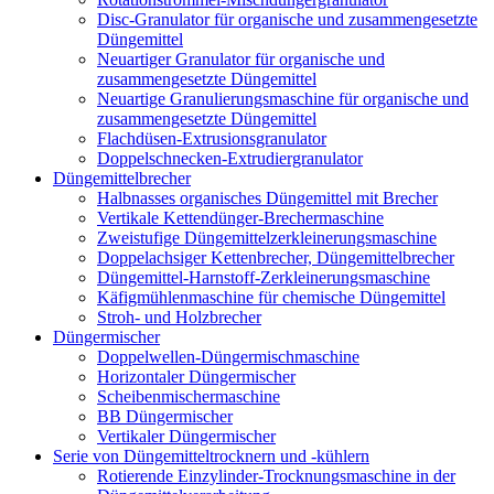
Disc-Granulator für organische und zusammengesetzte
Düngemittel
Neuartiger Granulator für organische und
zusammengesetzte Düngemittel
Neuartige Granulierungsmaschine für organische und
zusammengesetzte Düngemittel
Flachdüsen-Extrusionsgranulator
Doppelschnecken-Extrudiergranulator
Düngemittelbrecher
Halbnasses organisches Düngemittel mit Brecher
Vertikale Kettendünger-Brechermaschine
Zweistufige Düngemittelzerkleinerungsmaschine
Doppelachsiger Kettenbrecher, Düngemittelbrecher
Düngemittel-Harnstoff-Zerkleinerungsmaschine
Käfigmühlenmaschine für chemische Düngemittel
Stroh- und Holzbrecher
Düngermischer
Doppelwellen-Düngermischmaschine
Horizontaler Düngermischer
Scheibenmischermaschine
BB Düngermischer
Vertikaler Düngermischer
Serie von Düngemitteltrocknern und -kühlern
Rotierende Einzylinder-Trocknungsmaschine in der