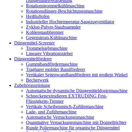
Düngemittelverarbeitung
Rotationstrommelkühlmaschine
Rotationsdünger-Beschichtungsmaschine
Heißluftofen
Industrieller Hochtemperatur-Saugzugventilator
Zyklon-Pulver-Staubsammler
Kohlenstaubbrenner
Gegenstrom-Kühlmaschine
Düngemittel-Screener
Trommelsiebmaschine
Linearer Vibrationssieber
Düngemittelförderer
Gummibandfördermaschine
Tragbarer mobiler Bandförderer
Vertikaler Seitenwandbandförderer mit großem Winkel
Becherwerk
Zubehörausrüstung
Automatische dynamische Düngemitteldosiermaschine
Schneckenextrudieren EXTRUDING Fest-
Flüssigkeits-Trenner
Vertikale Scheibenmisch-Zuführmaschine
Lade- und Zuführmaschine
Automatische Verpackungsmaschine
Quantitative Verpackungsmaschine mit Doppeltrichter
Runde Poliermaschine für organische Düngemittel