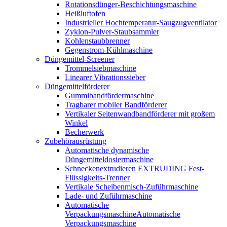
Rotationsdünger-Beschichtungsmaschine
Heißluftofen
Industrieller Hochtemperatur-Saugzugventilator
Zyklon-Pulver-Staubsammler
Kohlenstaubbrenner
Gegenstrom-Kühlmaschine
Düngemittel-Screener
Trommelsiebmaschine
Linearer Vibrationssieber
Düngemittelförderer
Gummibandfördermaschine
Tragbarer mobiler Bandförderer
Vertikaler Seitenwandbandförderer mit großem
Winkel
Becherwerk
Zubehörausrüstung
Automatische dynamische
Düngemitteldosiermaschine
Schneckenextrudieren EXTRUDING Fest-
Flüssigkeits-Trenner
Vertikale Scheibenmisch-Zuführmaschine
Lade- und Zuführmaschine
Automatische
VerpackungsmaschineAutomatische
Verpackungsmaschine