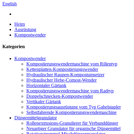
English
Heim
Ausrüstung
Kompostwender
Kategorien
Kompostwender
Kompostierungswendermaschine vom Rillentyp
Kettenplatten-Kompostierungswender
Hydraulischer Raupen-Kompostumsetzer
Hydraulischer Hebe-Comost-Wender
Horizontaler Gärtank
Kompostierungswendermaschine vom Radtyp
Doppelschnecken-Kompostwender
Vertikaler Gärtank
Kompostierungsausrüstung vom Typ Gabelstapler
Selbstfahrende Kompostierungswendemaschine
Düngemittelgranulator
Rollenextrusions-Granulierer für Verbunddünger
Neuartiger Granulator für organische Düngemittel
Rotationstrommel-Mischdüngergranulator