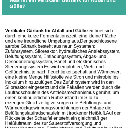
Was ist ein vertikaler Gärtank für Abfall und
Gülle?
Vertikaler Gärtank für Abfall und Gülle
zeichnet sich
durch eine kurze Fermentationszeit, eine kleine Fläche
und eine freundliche Umgebung aus.Der geschlossene
aerobe Gärtank besteht aus neun Systemen:
Zufuhrsystem, Siloreaktor, hydraulisches Antriebssystem,
Belüftungssystem, Entladungssystem, Abgas- und
Desodorierungssystem, Panel und elektronisches
Steuerungssystem.Es wird empfohlen, Vieh- und
Geflügelmist je nach Feuchtigkeitsgehalt und Wärmewert
eine kleine Menge Hilfsstoffe wie Stroh und mikrobielles
Inokulum hinzuzufügen.Das Zufuhrsystem wird in den
Siloreaktor eingesetzt und die Fäkalien werden durch die
Laufradschaufeln des Antriebsmechanismus gerührt, um
einen kontinuierlichen Rührzustand im Silo zu
erzeugen.Gleichzeitig versorgen die Belüftungs- und
Wärmerückgewinnungsvorrichtungen der Anlage die
Belüftungslaufradschaufeln mit trockener Heißluft.Auf der
Rückseite der Schaufel entsteht ein gleichmäßiger
Heißluftraum, der zur Sauerstoffversorgung und