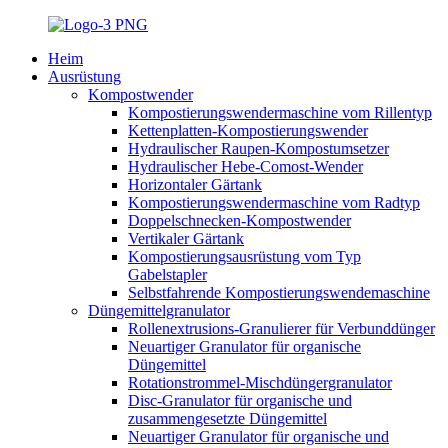
Heim
Ausrüstung
Kompostwender
Kompostierungswendermaschine vom Rillentyp
Kettenplatten-Kompostierungswender
Hydraulischer Raupen-Kompostumsetzer
Hydraulischer Hebe-Comost-Wender
Horizontaler Gärtank
Kompostierungswendermaschine vom Radtyp
Doppelschnecken-Kompostwender
Vertikaler Gärtank
Kompostierungsausrüstung vom Typ
Gabelstapler
Selbstfahrende Kompostierungswendemaschine
Düngemittelgranulator
Rollenextrusions-Granulierer für Verbunddünger
Neuartiger Granulator für organische
Düngemittel
Rotationstrommel-Mischdüngergranulator
Disc-Granulator für organische und
zusammengesetzte Düngemittel
Neuartiger Granulator für organische und