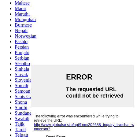
Maltese
Maori
Marathi
Mongolian
Burmese
Nepali
Norwegian
Pashto
Persian
Punjabi
Serbian
Sesotho
Sinhala
Slovak
Slovenian
Somali
Samoan
Scots Gaelic
Shona
Sindhi
Sundanese
Swahili
Tajik
Tamil
Telugu