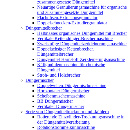
zusammengesetzte Düngemittel
Neuartige Granulierungsmaschine für organische
und zusammengesetzte Düngemittel
Flachdüsen-Extrusionsgranulator
Doppelschnecken-Extrudiergranulator
Düngemittelbrecher
Halbnasses organisches Düngemittel mit Brecher
Vertikale Kettendünger-Brechermaschine
Zweistufige Düngemittelzerkleinerungsmaschine
Doppelachsiger Kettenbrecher,
Düngemittelbrecher
Düngemittel-Harnstoff-Zerkleinerungsmaschine
Käfigmühlenmaschine für chemische
Düngemittel
Stroh- und Holzbrecher
Düngermischer
Doppelwellen-Düngermischmaschine
Horizontaler Düngermischer
Scheibenmischermaschine
BB Düngermischer
Vertikaler Düngermischer
Serie von Düngemitteltrocknern und -kühlern
Rotierende Einzylinder-Trocknungsmaschine in
der Düngemittelverarbeitung
Rotationstrommelkühlmaschine