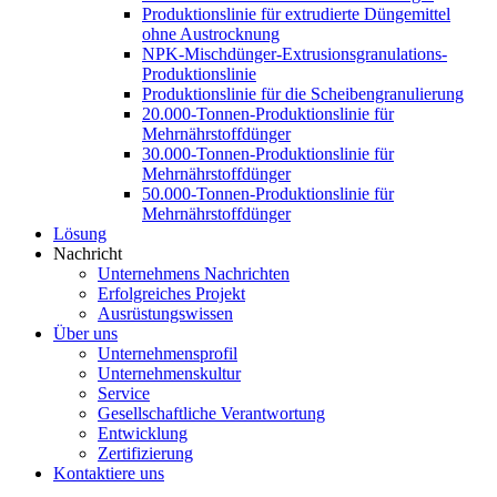
Produktionslinie für extrudierte Düngemittel
ohne Austrocknung
NPK-Mischdünger-Extrusionsgranulations-
Produktionslinie
Produktionslinie für die Scheibengranulierung
20.000-Tonnen-Produktionslinie für
Mehrnährstoffdünger
30.000-Tonnen-Produktionslinie für
Mehrnährstoffdünger
50.000-Tonnen-Produktionslinie für
Mehrnährstoffdünger
Lösung
Nachricht
Unternehmens Nachrichten
Erfolgreiches Projekt
Ausrüstungswissen
Über uns
Unternehmensprofil
Unternehmenskultur
Service
Gesellschaftliche Verantwortung
Entwicklung
Zertifizierung
Kontaktiere uns