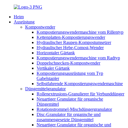
Heim
Ausrüstung
Kompostwender
Kompostierungswendermaschine vom Rillentyp
Kettenplatten-Kompostierungswender
Hydraulischer Raupen-Kompostumsetzer
Hydraulischer Hebe-Comost-Wender
Horizontaler Gärtank
Kompostierungswendermaschine vom Radtyp
Doppelschnecken-Kompostwender
Vertikaler Gärtank
Kompostierungsausrüstung vom Typ
Gabelstapler
Selbstfahrende Kompostierungswendemaschine
Düngemittelgranulator
Rollenextrusions-Granulierer für Verbunddünger
Neuartiger Granulator für organische
Düngemittel
Rotationstrommel-Mischdüngergranulator
Disc-Granulator für organische und
zusammengesetzte Düngemittel
Neuartiger Granulator für organische und