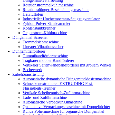
Düngemittelverarbeitung
Rotationstrommelkühlmaschine
Rotationsdünger-Beschichtungsmaschine
Heißluftofen
Industrieller Hochtemperatur-Saugzugventilator
Zyklon-Pulver-Staubsammler
Kohlenstaubbrenner
Gegenstrom-Kühlmaschine
Düngemittel-Screener
Trommelsiebmaschine
Linearer Vibrationssieber
Düngemittelförderer
Gummibandfördermaschine
Tragbarer mobiler Bandförderer
Vertikaler Seitenwandbandförderer mit großem Winkel
Becherwerk
Zubehörausrüstung
Automatische dynamische Düngemitteldosiermaschine
Schneckenextrudieren EXTRUDING Fest-
Flüssigkeits-Trenner
Vertikale Scheibenmisch-Zuführmaschine
Lade- und Zuführmaschine
Automatische Verpackungsmaschine
Quantitative Verpackungsmaschine mit Doppeltrichter
Runde Poliermaschine für organische Düngemittel