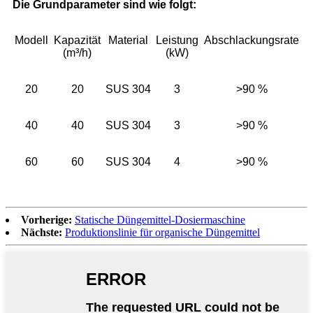
Die Grundparameter sind wie folgt:
Modell
Kapazität
Material
Leistung
Abschlackungsrate
(m³/h)
(kW)
20
20
SUS 304
3
>90 %
40
40
SUS 304
3
>90 %
60
60
SUS 304
4
>90 %
Vorherige:
Statische Düngemittel-Dosiermaschine
Nächste:
Produktionslinie für organische Düngemittel