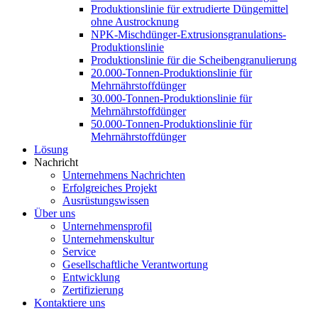
Produktionslinie für extrudierte Düngemittel
ohne Austrocknung
NPK-Mischdünger-Extrusionsgranulations-
Produktionslinie
Produktionslinie für die Scheibengranulierung
20.000-Tonnen-Produktionslinie für
Mehrnährstoffdünger
30.000-Tonnen-Produktionslinie für
Mehrnährstoffdünger
50.000-Tonnen-Produktionslinie für
Mehrnährstoffdünger
Lösung
Nachricht
Unternehmens Nachrichten
Erfolgreiches Projekt
Ausrüstungswissen
Über uns
Unternehmensprofil
Unternehmenskultur
Service
Gesellschaftliche Verantwortung
Entwicklung
Zertifizierung
Kontaktiere uns