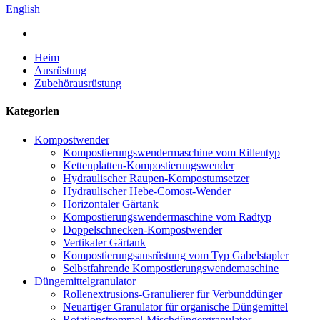
English
Heim
Ausrüstung
Zubehörausrüstung
Kategorien
Kompostwender
Kompostierungswendermaschine vom Rillentyp
Kettenplatten-Kompostierungswender
Hydraulischer Raupen-Kompostumsetzer
Hydraulischer Hebe-Comost-Wender
Horizontaler Gärtank
Kompostierungswendermaschine vom Radtyp
Doppelschnecken-Kompostwender
Vertikaler Gärtank
Kompostierungsausrüstung vom Typ Gabelstapler
Selbstfahrende Kompostierungswendemaschine
Düngemittelgranulator
Rollenextrusions-Granulierer für Verbunddünger
Neuartiger Granulator für organische Düngemittel
Rotationstrommel-Mischdüngergranulator