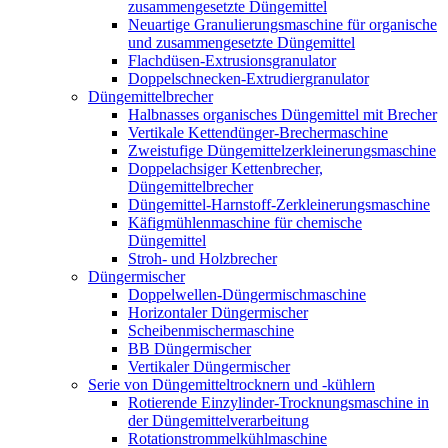
zusammengesetzte Düngemittel
Neuartige Granulierungsmaschine für organische
und zusammengesetzte Düngemittel
Flachdüsen-Extrusionsgranulator
Doppelschnecken-Extrudiergranulator
Düngemittelbrecher
Halbnasses organisches Düngemittel mit Brecher
Vertikale Kettendünger-Brechermaschine
Zweistufige Düngemittelzerkleinerungsmaschine
Doppelachsiger Kettenbrecher,
Düngemittelbrecher
Düngemittel-Harnstoff-Zerkleinerungsmaschine
Käfigmühlenmaschine für chemische
Düngemittel
Stroh- und Holzbrecher
Düngermischer
Doppelwellen-Düngermischmaschine
Horizontaler Düngermischer
Scheibenmischermaschine
BB Düngermischer
Vertikaler Düngermischer
Serie von Düngemitteltrocknern und -kühlern
Rotierende Einzylinder-Trocknungsmaschine in
der Düngemittelverarbeitung
Rotationstrommelkühlmaschine