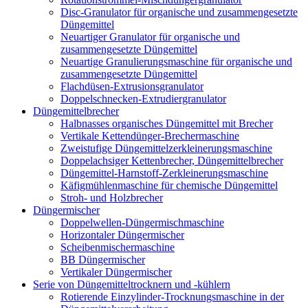
Disc-Granulator für organische und zusammengesetzte
Düngemittel
Neuartiger Granulator für organische und
zusammengesetzte Düngemittel
Neuartige Granulierungsmaschine für organische und
zusammengesetzte Düngemittel
Flachdüsen-Extrusionsgranulator
Doppelschnecken-Extrudiergranulator
Düngemittelbrecher
Halbnasses organisches Düngemittel mit Brecher
Vertikale Kettendünger-Brechermaschine
Zweistufige Düngemittelzerkleinerungsmaschine
Doppelachsiger Kettenbrecher, Düngemittelbrecher
Düngemittel-Harnstoff-Zerkleinerungsmaschine
Käfigmühlenmaschine für chemische Düngemittel
Stroh- und Holzbrecher
Düngermischer
Doppelwellen-Düngermischmaschine
Horizontaler Düngermischer
Scheibenmischermaschine
BB Düngermischer
Vertikaler Düngermischer
Serie von Düngemitteltrocknern und -kühlern
Rotierende Einzylinder-Trocknungsmaschine in der