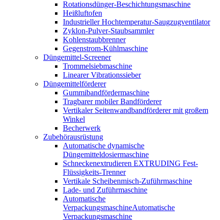
Rotationsdünger-Beschichtungsmaschine
Heißluftofen
Industrieller Hochtemperatur-Saugzugventilator
Zyklon-Pulver-Staubsammler
Kohlenstaubbrenner
Gegenstrom-Kühlmaschine
Düngemittel-Screener
Trommelsiebmaschine
Linearer Vibrationssieber
Düngemittelförderer
Gummibandfördermaschine
Tragbarer mobiler Bandförderer
Vertikaler Seitenwandbandförderer mit großem
Winkel
Becherwerk
Zubehörausrüstung
Automatische dynamische
Düngemitteldosiermaschine
Schneckenextrudieren EXTRUDING Fest-
Flüssigkeits-Trenner
Vertikale Scheibenmisch-Zuführmaschine
Lade- und Zuführmaschine
Automatische
VerpackungsmaschineAutomatische
Verpackungsmaschine