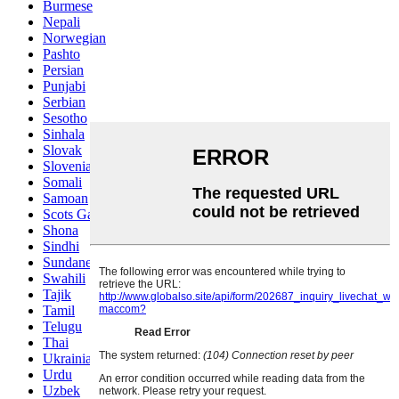
Burmese
Nepali
Norwegian
Pashto
Persian
Punjabi
Serbian
Sesotho
Sinhala
Slovak
Slovenian
Somali
Samoan
Scots Gaelic
Shona
Sindhi
Sundanese
Swahili
Tajik
Tamil
Telugu
Thai
Ukrainian
Urdu
Uzbek