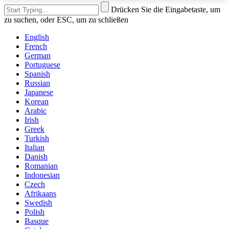
Drücken Sie die Eingabetaste, um
zu suchen, oder ESC, um zu schließen
English
French
German
Portuguese
Spanish
Russian
Japanese
Korean
Arabic
Irish
Greek
Turkish
Italian
Danish
Romanian
Indonesian
Czech
Afrikaans
Swedish
Polish
Basque