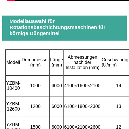
Modellauswahl für
Rotationsbeschichtungsmaschinen für
körnige Düngemittel
Abmessungen
Durchmesser
Länge
Geschwindigk
Modell
nach der
(mm)
(mm)
(U/min)
Installation (mm)
YZBM-
1000
4000
4100×1600×2100
14
10400
YZBM-
1200
6000
6100×1800×2300
13
12600
YZBM-
1500
6000
6100×2100×2600
12