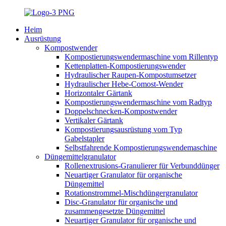
Heim
Ausrüstung
Kompostwender
Kompostierungswendermaschine vom Rillentyp
Kettenplatten-Kompostierungswender
Hydraulischer Raupen-Kompostumsetzer
Hydraulischer Hebe-Comost-Wender
Horizontaler Gärtank
Kompostierungswendermaschine vom Radtyp
Doppelschnecken-Kompostwender
Vertikaler Gärtank
Kompostierungsausrüstung vom Typ
Gabelstapler
Selbstfahrende Kompostierungswendemaschine
Düngemittelgranulator
Rollenextrusions-Granulierer für Verbunddünger
Neuartiger Granulator für organische
Düngemittel
Rotationstrommel-Mischdüngergranulator
Disc-Granulator für organische und
zusammengesetzte Düngemittel
Neuartiger Granulator für organische und