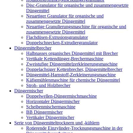
Disc-Granulator für organische und zusammengesetzte
Düngemittel
Neuartiger Granulator für organische und
zusammengesetzte Düngemittel
Neuartige Granulierungsmaschine für organische und
zusammengesetzte Düngemittel
Flachdüsen-Extrusionsgranulator
Doppelschnecken-Extrudiergranulator
Düngemittelbrecher
Halbnasses organisches Düngemittel mit Brecher
Vertikale Kettendünger-Brechermaschine
Zweistufige Düngemittelzerkleinerungsmaschine
Doppelachsiger Kettenbrecher, Düngemittelbrecher
Düngemittel-Harnstoff-Zerkleinerungsmaschine
Käfigmühlenmaschine für chemische Düngemittel
Stroh- und Holzbrecher
Düngermischer
Doppelwellen-Düngermischmaschine
Horizontaler Düngermischer
Scheibenmischermaschine
BB Düngermischer
Vertikaler Düngermischer
Serie von Düngemitteltrocknern und -kühlern
Rotierende Einzylinder-Trocknungsmaschine in der