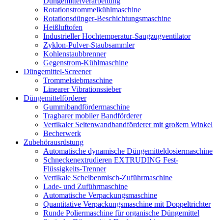
Düngemittelverarbeitung
Rotationstrommelkühlmaschine
Rotationsdünger-Beschichtungsmaschine
Heißluftofen
Industrieller Hochtemperatur-Saugzugventilator
Zyklon-Pulver-Staubsammler
Kohlenstaubbrenner
Gegenstrom-Kühlmaschine
Düngemittel-Screener
Trommelsiebmaschine
Linearer Vibrationssieber
Düngemittelförderer
Gummibandfördermaschine
Tragbarer mobiler Bandförderer
Vertikaler Seitenwandbandförderer mit großem Winkel
Becherwerk
Zubehörausrüstung
Automatische dynamische Düngemitteldosiermaschine
Schneckenextrudieren EXTRUDING Fest-
Flüssigkeits-Trenner
Vertikale Scheibenmisch-Zuführmaschine
Lade- und Zuführmaschine
Automatische Verpackungsmaschine
Quantitative Verpackungsmaschine mit Doppeltrichter
Runde Poliermaschine für organische Düngemittel