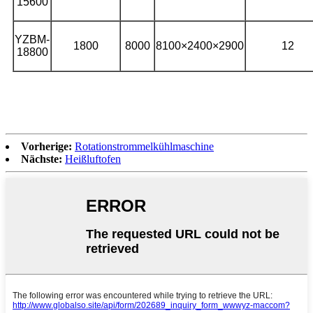
15600
YZBM-
1800
8000
8100×2400×2900
12
18800
Vorherige:
Rotationstrommelkühlmaschine
Nächste:
Heißluftofen