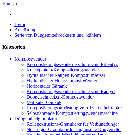
English
Heim
Ausrüstung
Serie von Düngemitteltrocknern und -kühlern
Kategorien
Kompostwender
Kompostierungswendermaschine vom Rillentyp
Kettenplatten-Kompostierungswender
Hydraulischer Raupen-Kompostumsetzer
Hydraulischer Hebe-Comost-Wender
Horizontaler Gärtank
Kompostierungswendermaschine vom Radtyp
Doppelschnecken-Kompostwender
Vertikaler Gärtank
Kompostierungsausrüstung vom Typ Gabelstapler
Selbstfahrende Kompostierungswendemaschine
Düngemittelgranulator
Rollenextrusions-Granulierer für Verbunddünger
Neuartiger Granulator für organische Düngemittel
Rotationstrommel-Mischdüngergranulator