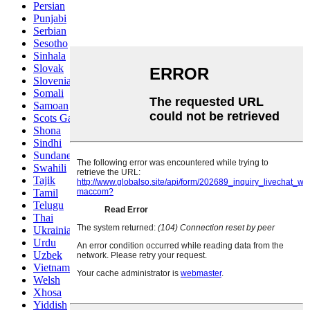
Persian
Punjabi
Serbian
Sesotho
Sinhala
Slovak
Slovenian
Somali
Samoan
Scots Gaelic
Shona
Sindhi
Sundanese
Swahili
Tajik
Tamil
Telugu
Thai
Ukrainian
Urdu
Uzbek
Vietnamese
Welsh
Xhosa
Yiddish