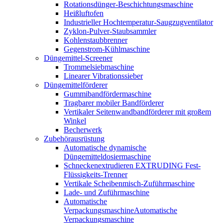
Rotationsdünger-Beschichtungsmaschine
Heißluftofen
Industrieller Hochtemperatur-Saugzugventilator
Zyklon-Pulver-Staubsammler
Kohlenstaubbrenner
Gegenstrom-Kühlmaschine
Düngemittel-Screener
Trommelsiebmaschine
Linearer Vibrationssieber
Düngemittelförderer
Gummibandfördermaschine
Tragbarer mobiler Bandförderer
Vertikaler Seitenwandbandförderer mit großem
Winkel
Becherwerk
Zubehörausrüstung
Automatische dynamische
Düngemitteldosiermaschine
Schneckenextrudieren EXTRUDING Fest-
Flüssigkeits-Trenner
Vertikale Scheibenmisch-Zuführmaschine
Lade- und Zuführmaschine
Automatische
VerpackungsmaschineAutomatische
Verpackungsmaschine