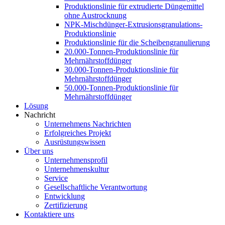
Produktionslinie für extrudierte Düngemittel
ohne Austrocknung
NPK-Mischdünger-Extrusionsgranulations-
Produktionslinie
Produktionslinie für die Scheibengranulierung
20.000-Tonnen-Produktionslinie für
Mehrnährstoffdünger
30.000-Tonnen-Produktionslinie für
Mehrnährstoffdünger
50.000-Tonnen-Produktionslinie für
Mehrnährstoffdünger
Lösung
Nachricht
Unternehmens Nachrichten
Erfolgreiches Projekt
Ausrüstungswissen
Über uns
Unternehmensprofil
Unternehmenskultur
Service
Gesellschaftliche Verantwortung
Entwicklung
Zertifizierung
Kontaktiere uns