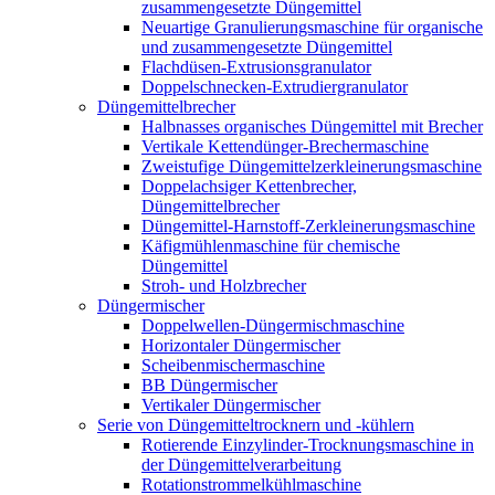
zusammengesetzte Düngemittel
Neuartige Granulierungsmaschine für organische
und zusammengesetzte Düngemittel
Flachdüsen-Extrusionsgranulator
Doppelschnecken-Extrudiergranulator
Düngemittelbrecher
Halbnasses organisches Düngemittel mit Brecher
Vertikale Kettendünger-Brechermaschine
Zweistufige Düngemittelzerkleinerungsmaschine
Doppelachsiger Kettenbrecher,
Düngemittelbrecher
Düngemittel-Harnstoff-Zerkleinerungsmaschine
Käfigmühlenmaschine für chemische
Düngemittel
Stroh- und Holzbrecher
Düngermischer
Doppelwellen-Düngermischmaschine
Horizontaler Düngermischer
Scheibenmischermaschine
BB Düngermischer
Vertikaler Düngermischer
Serie von Düngemitteltrocknern und -kühlern
Rotierende Einzylinder-Trocknungsmaschine in
der Düngemittelverarbeitung
Rotationstrommelkühlmaschine