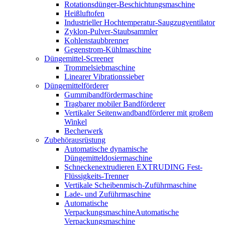
Rotationsdünger-Beschichtungsmaschine
Heißluftofen
Industrieller Hochtemperatur-Saugzugventilator
Zyklon-Pulver-Staubsammler
Kohlenstaubbrenner
Gegenstrom-Kühlmaschine
Düngemittel-Screener
Trommelsiebmaschine
Linearer Vibrationssieber
Düngemittelförderer
Gummibandfördermaschine
Tragbarer mobiler Bandförderer
Vertikaler Seitenwandbandförderer mit großem
Winkel
Becherwerk
Zubehörausrüstung
Automatische dynamische
Düngemitteldosiermaschine
Schneckenextrudieren EXTRUDING Fest-
Flüssigkeits-Trenner
Vertikale Scheibenmisch-Zuführmaschine
Lade- und Zuführmaschine
Automatische
VerpackungsmaschineAutomatische
Verpackungsmaschine