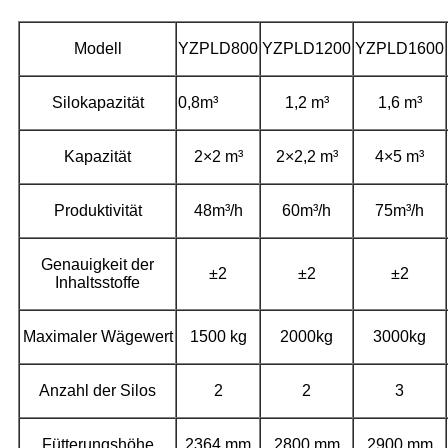
Modell
YZPLD800
YZPLD1200
YZPLD1600
Silokapazität
0,8m³
1,2 m³
1,6 m³
Kapazität
2×2 m³
2×2,2 m³
4×5 m³
Produktivität
48m³/h
60m³/h
75m³/h
Genauigkeit der
±2
±2
±2
Inhaltsstoffe
Maximaler Wägewert
1500 kg
2000kg
3000kg
Anzahl der Silos
2
2
3
Fütterungshöhe
2364 mm
2800 mm
2900 mm