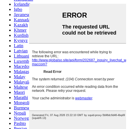
Icelandic
Igbo
Javanese
Kannada
Kazakh
Khmer
Kurdish
Kyrgyz
Latin
Latvian
Lithuanian
Luxembou..
Macedonian
Malagasy
Malay
Malayalam
Maltese
Maori
Marathi
Mongolian
Burmese
Nepali
Norwegian
Pashto
Persian