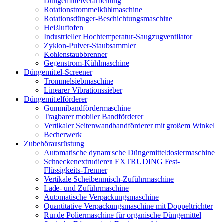
Düngemittelverarbeitung
Rotationstrommelkühlmaschine
Rotationsdünger-Beschichtungsmaschine
Heißluftofen
Industrieller Hochtemperatur-Saugzugventilator
Zyklon-Pulver-Staubsammler
Kohlenstaubbrenner
Gegenstrom-Kühlmaschine
Düngemittel-Screener
Trommelsiebmaschine
Linearer Vibrationssieber
Düngemittelförderer
Gummibandfördermaschine
Tragbarer mobiler Bandförderer
Vertikaler Seitenwandbandförderer mit großem Winkel
Becherwerk
Zubehörausrüstung
Automatische dynamische Düngemitteldosiermaschine
Schneckenextrudieren EXTRUDING Fest-
Flüssigkeits-Trenner
Vertikale Scheibenmisch-Zuführmaschine
Lade- und Zuführmaschine
Automatische Verpackungsmaschine
Quantitative Verpackungsmaschine mit Doppeltrichter
Runde Poliermaschine für organische Düngemittel