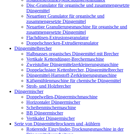
Disc-Granulator für organische und zusammengesetzte
Düngemittel
Neuartiger Granulator für organische und
zusammengesetzte Düngemittel
Neuartige Granulierungsmaschine für organische und
zusammengesetzte Düngemittel
Flachdüsen-Extrusionsgranulator
Doppelschnecken-Extrudiergranulator
Düngemittelbrecher
Halbnasses organisches Düngemittel mit Brecher
Vertikale Kettendünger-Brechermaschine
Zweistufige Düngemittelzerkleinerungsmaschine
Doppelachsiger Kettenbrecher, Düngemittelbrecher
Düngemittel-Harnstoff-Zerkleinerungsmaschine
Käfigmühlenmaschine für chemische Düngemittel
Stroh- und Holzbrecher
Düngermischer
Doppelwellen-Düngermischmaschine
Horizontaler Düngermischer
Scheibenmischermaschine
BB Düngermischer
Vertikaler Düngermischer
Serie von Düngemitteltrocknern und -kühlern
Rotierende Einzylinder-Trocknungsmaschine in der