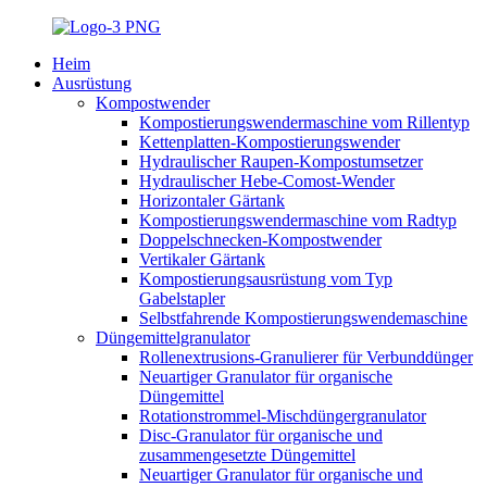
Heim
Ausrüstung
Kompostwender
Kompostierungswendermaschine vom Rillentyp
Kettenplatten-Kompostierungswender
Hydraulischer Raupen-Kompostumsetzer
Hydraulischer Hebe-Comost-Wender
Horizontaler Gärtank
Kompostierungswendermaschine vom Radtyp
Doppelschnecken-Kompostwender
Vertikaler Gärtank
Kompostierungsausrüstung vom Typ
Gabelstapler
Selbstfahrende Kompostierungswendemaschine
Düngemittelgranulator
Rollenextrusions-Granulierer für Verbunddünger
Neuartiger Granulator für organische
Düngemittel
Rotationstrommel-Mischdüngergranulator
Disc-Granulator für organische und
zusammengesetzte Düngemittel
Neuartiger Granulator für organische und