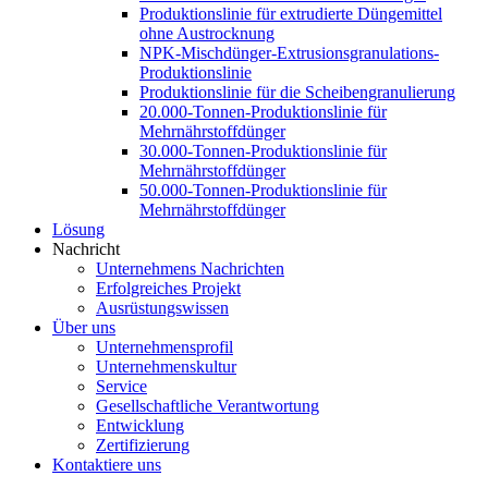
Produktionslinie für extrudierte Düngemittel
ohne Austrocknung
NPK-Mischdünger-Extrusionsgranulations-
Produktionslinie
Produktionslinie für die Scheibengranulierung
20.000-Tonnen-Produktionslinie für
Mehrnährstoffdünger
30.000-Tonnen-Produktionslinie für
Mehrnährstoffdünger
50.000-Tonnen-Produktionslinie für
Mehrnährstoffdünger
Lösung
Nachricht
Unternehmens Nachrichten
Erfolgreiches Projekt
Ausrüstungswissen
Über uns
Unternehmensprofil
Unternehmenskultur
Service
Gesellschaftliche Verantwortung
Entwicklung
Zertifizierung
Kontaktiere uns