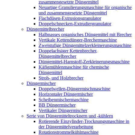
zusammengesetzte Düngemittel
Neuartige Granulierungsmaschine für organische
und zusammengesetzte Düngemittel
Flachdüsen-Extrusionsgranulator
Doppelschnecken-Extrudiergranulator
Düngemittelbrecher
Halbnasses organisches Düngemittel mit Brecher
Vertikale Kettendünger-Brechermaschine
Zweistufige Düngemittelzerkleinerungsmaschine
Doppelachsiger Kettenbrecher,
Düngemittelbrecher
Düngemittel-Harnstoff-Zerkleinerungsmaschine
Käfigmühlenmaschine für chemische
Düngemittel
Stroh- und Holzbrecher
Düngermischer
Doppelwellen-Düngermischmaschine
Horizontaler Düngermischer
Scheibenmischermaschine
BB Düngermischer
Vertikaler Düngermischer
Serie von Düngemitteltrocknern und -kühlern
Rotierende Einzylinder-Trocknungsmaschine in
der Düngemittelverarbeitung
Rotationstrommelkühlmaschine