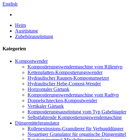
English
Heim
Ausrüstung
Zubehörausrüstung
Kategorien
Kompostwender
Kompostierungswendermaschine vom Rillentyp
Kettenplatten-Kompostierungswender
Hydraulischer Raupen-Kompostumsetzer
Hydraulischer Hebe-Comost-Wender
Horizontaler Gärtank
Kompostierungswendermaschine vom Radtyp
Doppelschnecken-Kompostwender
Vertikaler Gärtank
Kompostierungsausrüstung vom Typ Gabelstapler
Selbstfahrende Kompostierungswendemaschine
Düngemittelgranulator
Rollenextrusions-Granulierer für Verbunddünger
Neuartiger Granulator für organische Düngemittel
Rotationstrommel-Mischdüngergranulator