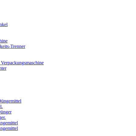
nkel
hine
eits-Trenner
 Verpackungsmaschine
hter
Düngemittel
l.
Dünger
er.
ngemittel
ngemittel