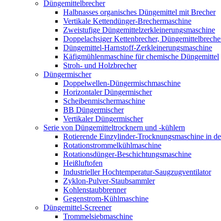
Düngemittelbrecher
Halbnasses organisches Düngemittel mit Brecher
Vertikale Kettendünger-Brechermaschine
Zweistufige Düngemittelzerkleinerungsmaschine
Doppelachsiger Kettenbrecher, Düngemittelbreche
Düngemittel-Harnstoff-Zerkleinerungsmaschine
Käfigmühlenmaschine für chemische Düngemittel
Stroh- und Holzbrecher
Düngermischer
Doppelwellen-Düngermischmaschine
Horizontaler Düngermischer
Scheibenmischermaschine
BB Düngermischer
Vertikaler Düngermischer
Serie von Düngemitteltrocknern und -kühlern
Rotierende Einzylinder-Trocknungsmaschine in de
Rotationstrommelkühlmaschine
Rotationsdünger-Beschichtungsmaschine
Heißluftofen
Industrieller Hochtemperatur-Saugzugventilator
Zyklon-Pulver-Staubsammler
Kohlenstaubbrenner
Gegenstrom-Kühlmaschine
Düngemittel-Screener
Trommelsiebmaschine