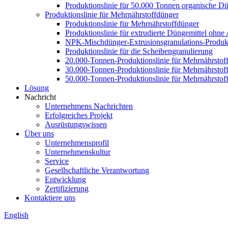
Produktionslinie für 50.000 Tonnen organische Dü
Produktionslinie für Mehrnährstoffdünger
Produktionslinie für Mehrnährstoffdünger
Produktionslinie für extrudierte Düngemittel ohn
NPK-Mischdünger-Extrusionsgranulations-Produkt
Produktionslinie für die Scheibengranulierung
20.000-Tonnen-Produktionslinie für Mehrnährstof
30.000-Tonnen-Produktionslinie für Mehrnährstof
50.000-Tonnen-Produktionslinie für Mehrnährstof
Lösung
Nachricht
Unternehmens Nachrichten
Erfolgreiches Projekt
Ausrüstungswissen
Über uns
Unternehmensprofil
Unternehmenskultur
Service
Gesellschaftliche Verantwortung
Entwicklung
Zertifizierung
Kontaktiere uns
English