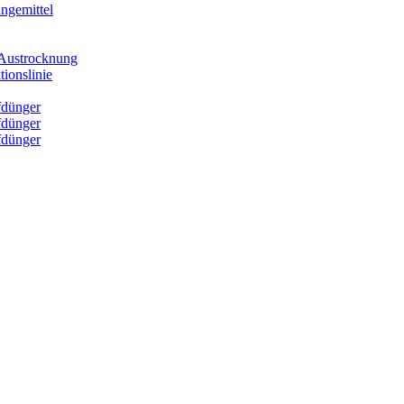
ngemittel
e Austrocknung
ionslinie
fdünger
fdünger
fdünger