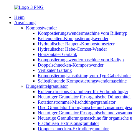
Heim
Ausrüstung
Kompostwender
Kompostierungswendermaschine vom Rillentyp
Kettenplatten-Kompostierungswender
Hydraulischer Raupen-Kompostumsetzer
Hydraulischer Hebe-Comost-Wender
Horizontaler Gärtank
Kompostierungswendermaschine vom Radtyp
Doppelschnecken-Kompostwender
Vertikaler Gärtank
Kompostierungsausrüstung vom Typ Gabelstapler
Selbstfahrende Kompostierungswendemaschine
Düngemittelgranulator
Rollenextrusions-Granulierer für Verbunddünger
Neuartiger Granulator für organische Düngemittel
Rotationstrommel-Mischdüngergranulator
Disc-Granulator für organische und zusammengese
Neuartiger Granulator für organische und zusamm
Neuartige Granulierungsmaschine für organische
Flachdüsen-Extrusionsgranulator
Doppelschnecken-Extrudiergranulator