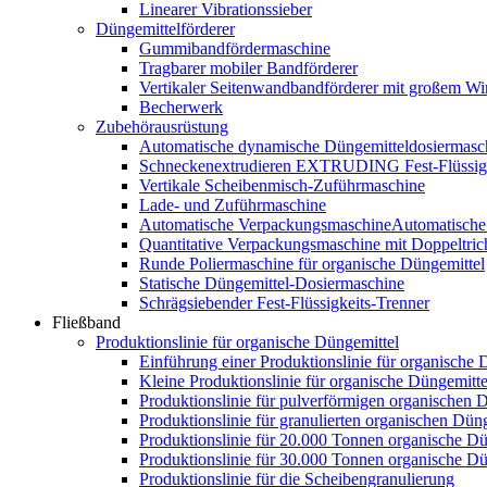
Linearer Vibrationssieber
Düngemittelförderer
Gummibandfördermaschine
Tragbarer mobiler Bandförderer
Vertikaler Seitenwandbandförderer mit großem Wi
Becherwerk
Zubehörausrüstung
Automatische dynamische Düngemitteldosiermasc
Schneckenextrudieren EXTRUDING Fest-Flüssigk
Vertikale Scheibenmisch-Zuführmaschine
Lade- und Zuführmaschine
Automatische VerpackungsmaschineAutomatische
Quantitative Verpackungsmaschine mit Doppeltric
Runde Poliermaschine für organische Düngemittel
Statische Düngemittel-Dosiermaschine
Schrägsiebender Fest-Flüssigkeits-Trenner
Fließband
Produktionslinie für organische Düngemittel
Einführung einer Produktionslinie für organische 
Kleine Produktionslinie für organische Düngemitte
Produktionslinie für pulverförmigen organischen 
Produktionslinie für granulierten organischen Düng
Produktionslinie für 20.000 Tonnen organische Dü
Produktionslinie für 30.000 Tonnen organische Dü
Produktionslinie für die Scheibengranulierung