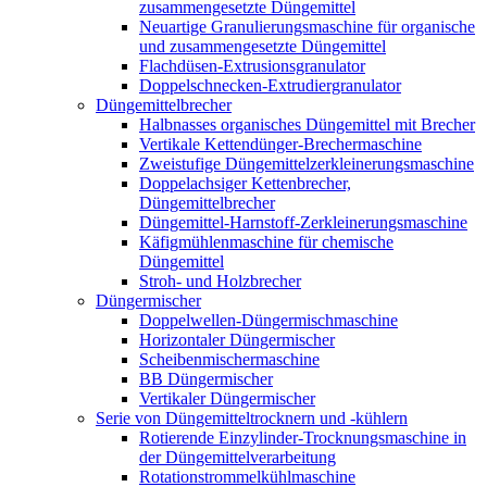
zusammengesetzte Düngemittel
Neuartige Granulierungsmaschine für organische
und zusammengesetzte Düngemittel
Flachdüsen-Extrusionsgranulator
Doppelschnecken-Extrudiergranulator
Düngemittelbrecher
Halbnasses organisches Düngemittel mit Brecher
Vertikale Kettendünger-Brechermaschine
Zweistufige Düngemittelzerkleinerungsmaschine
Doppelachsiger Kettenbrecher,
Düngemittelbrecher
Düngemittel-Harnstoff-Zerkleinerungsmaschine
Käfigmühlenmaschine für chemische
Düngemittel
Stroh- und Holzbrecher
Düngermischer
Doppelwellen-Düngermischmaschine
Horizontaler Düngermischer
Scheibenmischermaschine
BB Düngermischer
Vertikaler Düngermischer
Serie von Düngemitteltrocknern und -kühlern
Rotierende Einzylinder-Trocknungsmaschine in
der Düngemittelverarbeitung
Rotationstrommelkühlmaschine