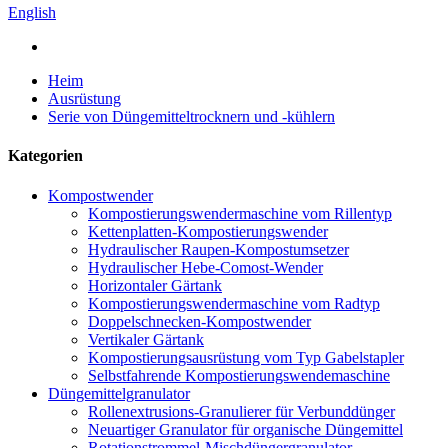
English
Heim
Ausrüstung
Serie von Düngemitteltrocknern und -kühlern
Kategorien
Kompostwender
Kompostierungswendermaschine vom Rillentyp
Kettenplatten-Kompostierungswender
Hydraulischer Raupen-Kompostumsetzer
Hydraulischer Hebe-Comost-Wender
Horizontaler Gärtank
Kompostierungswendermaschine vom Radtyp
Doppelschnecken-Kompostwender
Vertikaler Gärtank
Kompostierungsausrüstung vom Typ Gabelstapler
Selbstfahrende Kompostierungswendemaschine
Düngemittelgranulator
Rollenextrusions-Granulierer für Verbunddünger
Neuartiger Granulator für organische Düngemittel
Rotationstrommel-Mischdüngergranulator