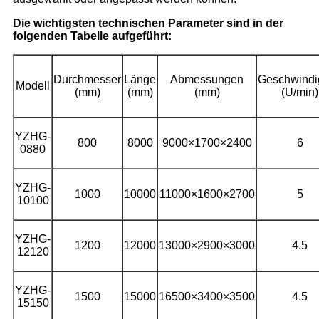
Die wichtigsten technischen Parameter sind in der
folgenden Tabelle aufgeführt:
Durchmesser
Länge
Abmessungen
Geschwindi
Modell
(mm)
(mm)
(mm)
(U/min)
YZHG-
800
8000
9000×1700×2400
6
0880
YZHG-
1000
10000
11000×1600×2700
5
10100
YZHG-
1200
12000
13000×2900×3000
4.5
12120
YZHG-
1500
15000
16500×3400×3500
4.5
15150