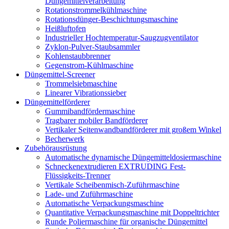
Düngemittelverarbeitung
Rotationstrommelkühlmaschine
Rotationsdünger-Beschichtungsmaschine
Heißluftofen
Industrieller Hochtemperatur-Saugzugventilator
Zyklon-Pulver-Staubsammler
Kohlenstaubbrenner
Gegenstrom-Kühlmaschine
Düngemittel-Screener
Trommelsiebmaschine
Linearer Vibrationssieber
Düngemittelförderer
Gummibandfördermaschine
Tragbarer mobiler Bandförderer
Vertikaler Seitenwandbandförderer mit großem Winkel
Becherwerk
Zubehörausrüstung
Automatische dynamische Düngemitteldosiermaschine
Schneckenextrudieren EXTRUDING Fest-
Flüssigkeits-Trenner
Vertikale Scheibenmisch-Zuführmaschine
Lade- und Zuführmaschine
Automatische Verpackungsmaschine
Quantitative Verpackungsmaschine mit Doppeltrichter
Runde Poliermaschine für organische Düngemittel