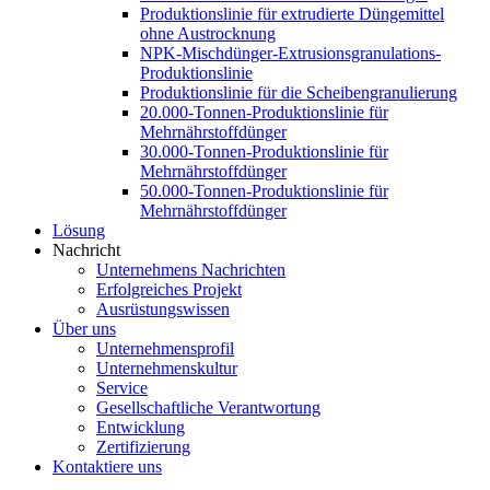
Produktionslinie für extrudierte Düngemittel
ohne Austrocknung
NPK-Mischdünger-Extrusionsgranulations-
Produktionslinie
Produktionslinie für die Scheibengranulierung
20.000-Tonnen-Produktionslinie für
Mehrnährstoffdünger
30.000-Tonnen-Produktionslinie für
Mehrnährstoffdünger
50.000-Tonnen-Produktionslinie für
Mehrnährstoffdünger
Lösung
Nachricht
Unternehmens Nachrichten
Erfolgreiches Projekt
Ausrüstungswissen
Über uns
Unternehmensprofil
Unternehmenskultur
Service
Gesellschaftliche Verantwortung
Entwicklung
Zertifizierung
Kontaktiere uns