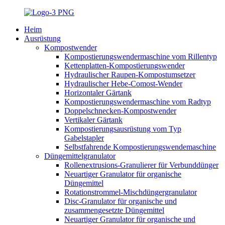
Heim
Ausrüstung
Kompostwender
Kompostierungswendermaschine vom Rillentyp
Kettenplatten-Kompostierungswender
Hydraulischer Raupen-Kompostumsetzer
Hydraulischer Hebe-Comost-Wender
Horizontaler Gärtank
Kompostierungswendermaschine vom Radtyp
Doppelschnecken-Kompostwender
Vertikaler Gärtank
Kompostierungsausrüstung vom Typ
Gabelstapler
Selbstfahrende Kompostierungswendemaschine
Düngemittelgranulator
Rollenextrusions-Granulierer für Verbunddünger
Neuartiger Granulator für organische
Düngemittel
Rotationstrommel-Mischdüngergranulator
Disc-Granulator für organische und
zusammengesetzte Düngemittel
Neuartiger Granulator für organische und