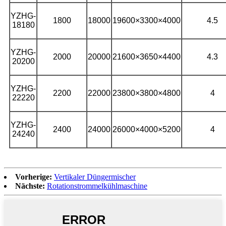
YZHG-
1800
18000
19600×3300×4000
4.5
18180
YZHG-
2000
20000
21600×3650×4400
4.3
20200
YZHG-
2200
22000
23800×3800×4800
4
22220
YZHG-
2400
24000
26000×4000×5200
4
24240
Vorherige:
Vertikaler Düngermischer
Nächste:
Rotationstrommelkühlmaschine