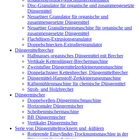
Disc-Granulator für organische und zusammengesetzte
Düngemittel
Neuartiger Granulator für organische und
zusammengesetzte Düngemittel
Neuartige Granulierungsmaschine für organische und
zusammengesetzte Düngemittel
Flachdüsen-Extrusionsgranulator
Doppelschnecken-Extrudiergranulator
Düngemittelbrecher
Halbnasses organisches Düngemittel mit Brecher
Vertikale Kettendünger-Brechermaschine
Zweistufige Düngemittelzerkleinerungsmaschine
Doppelachsiger Kettenbrecher, Düngemittelbrecher
Düngemittel-Harnstoff-Zerkleinerungsmaschine
Käfigmühlenmaschine für chemische Düngemittel
Stroh- und Holzbrecher
Düngermischer
Doppelwellen-Düngermischmaschine
Horizontaler Düngermischer
Scheibenmischermaschine
BB Düngermischer
Vertikaler Düngermischer
Serie von Düngemitteltrocknern und -kühlern
Rotierende Einzylinder-Trocknungsmaschine in der