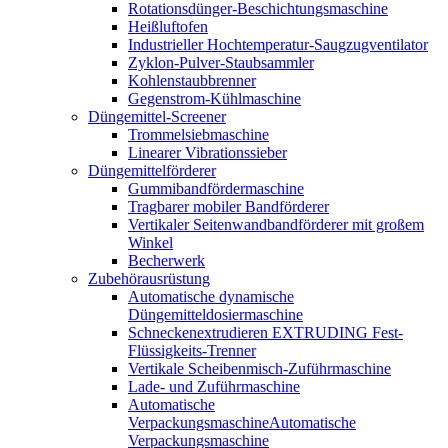
Rotationsdünger-Beschichtungsmaschine
Heißluftofen
Industrieller Hochtemperatur-Saugzugventilator
Zyklon-Pulver-Staubsammler
Kohlenstaubbrenner
Gegenstrom-Kühlmaschine
Düngemittel-Screener
Trommelsiebmaschine
Linearer Vibrationssieber
Düngemittelförderer
Gummibandfördermaschine
Tragbarer mobiler Bandförderer
Vertikaler Seitenwandbandförderer mit großem
Winkel
Becherwerk
Zubehörausrüstung
Automatische dynamische
Düngemitteldosiermaschine
Schneckenextrudieren EXTRUDING Fest-
Flüssigkeits-Trenner
Vertikale Scheibenmisch-Zuführmaschine
Lade- und Zuführmaschine
Automatische
VerpackungsmaschineAutomatische
Verpackungsmaschine