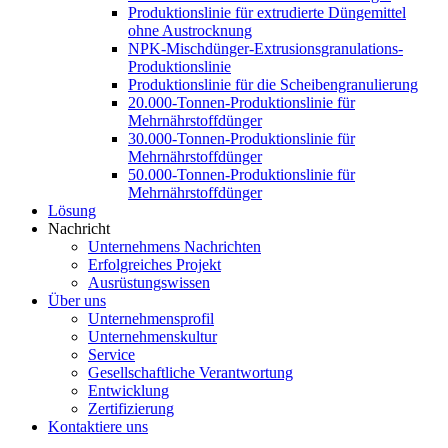
Produktionslinie für extrudierte Düngemittel
ohne Austrocknung
NPK-Mischdünger-Extrusionsgranulations-
Produktionslinie
Produktionslinie für die Scheibengranulierung
20.000-Tonnen-Produktionslinie für
Mehrnährstoffdünger
30.000-Tonnen-Produktionslinie für
Mehrnährstoffdünger
50.000-Tonnen-Produktionslinie für
Mehrnährstoffdünger
Lösung
Nachricht
Unternehmens Nachrichten
Erfolgreiches Projekt
Ausrüstungswissen
Über uns
Unternehmensprofil
Unternehmenskultur
Service
Gesellschaftliche Verantwortung
Entwicklung
Zertifizierung
Kontaktiere uns