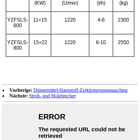
(KW)
(U/min)
(t/h)
(kg)
YZFSLS-
11+15
1220
4-6
2300
600
YZFSLS-
15+22
1220
6-10
2550
800
Vorherige:
Düngemittel-Harnstoff-Zerkleinerungsmaschine
Nächste:
Stroh- und Holzbrecher