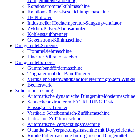
Düngemittelverarbeitung
Rotationstrommelkühlmaschine
Rotationsdünger-Beschichtungsmaschine
Heißluftofen
Industrieller Hochtemperatur-Saugzugventilator
Zyklon-Pulver-Staubsammler
Kohlenstaubbrenner
Gegenstrom-Kühlmaschine
Düngemittel-Screener
Trommelsiebmaschine
Linearer Vibrationssieber
Düngemittelförderer
Gummibandfördermaschine
Tragbarer mobiler Bandförderer
Vertikaler Seitenwandbandförderer mit großem Winkel
Becherwerk
Zubehörausrüstung
Automatische dynamische Düngemitteldosiermaschine
Schneckenextrudieren EXTRUDING Fest-
Flüssigkeits-Trenner
Vertikale Scheibenmisch-Zuführmaschine
Lade- und Zuführmaschine
Automatische Verpackungsmaschine
Quantitative Verpackungsmaschine mit Doppeltrichter
Runde Poliermaschine für organische Düngemittel