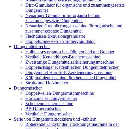
Disc-Granulator für organische und zusammengesetzte
Düngemittel
Neuartiger Granulator für organische und
zusammengesetzte Düngemittel
Neuartige Granulierungsmaschine für organische und
zusammengesetzte Düngemittel
Flachdüsen-Extrusionsgranulator
Doppelschnecken-Extrudiergranulator
Düngemittelbrecher
Halbnasses organisches Düngemittel mit Brecher
Vertikale Kettendünger-Brechermaschine
Zweistufige Düngemittelzerkleinerungsmaschine
Doppelachsiger Kettenbrecher, Düngemittelbrecher
Düngemittel-Harnstoff-Zerkleinerungsmaschine
Käfigmühlenmaschine für chemische Düngemittel
Stroh- und Holzbrecher
Düngermischer
Doppelwellen-Düngermischmaschine
Horizontaler Düngermischer
Scheibenmischermaschine
BB Düngermischer
Vertikaler Düngermischer
Serie von Düngemitteltrocknern und -kühlern
Rotierende Einzylinder-Trocknungsmaschine in der