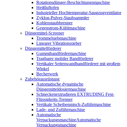
Rotationsdünger-Beschichtungsmaschine
Heißluftofen
Industrieller Hochtemperatur-Saugzugventilator
Zyklon-Pulver-Staubsammler
Kohlenstaubbrenner
Gegenstrom-Kühlmaschine
Düngemittel-Screener
Trommelsiebmaschine
Linearer Vibrationssieber
Düngemittelförderer
Gummibandfördermaschine
Tragbarer mobiler Bandförderer
Vertikaler Seitenwandbandförderer mit großem
Winkel
Becherwerk
Zubehörausrüstung
Automatische dynamische
Düngemitteldosiermaschine
Schneckenextrudieren EXTRUDING Fest-
Flüssigkeits-Trenner
Vertikale Scheibenmisch-Zuführmaschine
Lade- und Zuführmaschine
Automatische
VerpackungsmaschineAutomatische
Verpackungsmaschine