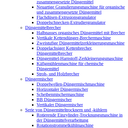
zusammengesetzte Düngemittel
Neuartige Granulierungsmaschine für organische
und zusammengesetzte Düngemittel
Flachdüsen-Extrusionsgranulator
Doppelschnecken-Extrudiergranulator
Düngemittelbrecher
Halbnasses organisches Düngemittel mit Brecher
Vertikale Kettendünger-Brechermaschine
Zweistufige Düngemittelzerkleinerungsmaschine
Doppelachsiger Kettenbrecher,
Düngemittelbrecher
Düngemittel-Harnstoff-Zerkleinerungsmaschine
Käfigmühlenmaschine für chemische
Düngemittel
Stroh- und Holzbrecher
Düngermischer
Doppelwellen-Düngermischmaschine
Horizontaler Düngermischer
Scheibenmischermaschine
BB Düngermischer
Vertikaler Düngermischer
Serie von Düngemitteltrocknern und -kühlern
Rotierende Einzylinder-Trocknungsmaschine in
der Düngemittelverarbeitung
Rotationstrommelkühlmaschine