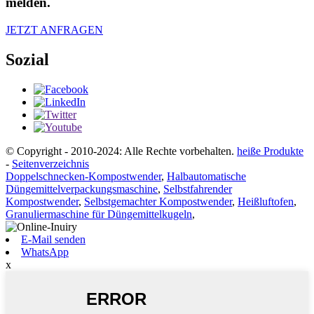
melden.
JETZT ANFRAGEN
Sozial
© Copyright - 2010-2024: Alle Rechte vorbehalten.
heiße Produkte
-
Seitenverzeichnis
Doppelschnecken-Kompostwender
,
Halbautomatische
Düngemittelverpackungsmaschine
,
Selbstfahrender
Kompostwender
,
Selbstgemachter Kompostwender
,
Heißluftofen
,
Granuliermaschine für Düngemittelkugeln
,
E-Mail senden
WhatsApp
x