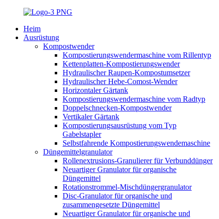
Heim
Ausrüstung
Kompostwender
Kompostierungswendermaschine vom Rillentyp
Kettenplatten-Kompostierungswender
Hydraulischer Raupen-Kompostumsetzer
Hydraulischer Hebe-Comost-Wender
Horizontaler Gärtank
Kompostierungswendermaschine vom Radtyp
Doppelschnecken-Kompostwender
Vertikaler Gärtank
Kompostierungsausrüstung vom Typ
Gabelstapler
Selbstfahrende Kompostierungswendemaschine
Düngemittelgranulator
Rollenextrusions-Granulierer für Verbunddünger
Neuartiger Granulator für organische
Düngemittel
Rotationstrommel-Mischdüngergranulator
Disc-Granulator für organische und
zusammengesetzte Düngemittel
Neuartiger Granulator für organische und