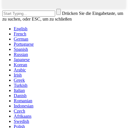
Drücken Sie die Eingabetaste, um
zu suchen, oder ESC, um zu schließen
English
French
German
Portuguese
Spanish
Russian
Japanese
Korean
Arabic
Irish
Greek
Turkish
Italian
Danish
Romanian
Indonesian
Czech
Afrikaans
Swedish
Polish