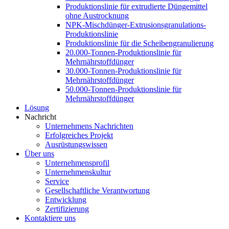
Produktionslinie für extrudierte Düngemittel
ohne Austrocknung
NPK-Mischdünger-Extrusionsgranulations-
Produktionslinie
Produktionslinie für die Scheibengranulierung
20.000-Tonnen-Produktionslinie für
Mehrnährstoffdünger
30.000-Tonnen-Produktionslinie für
Mehrnährstoffdünger
50.000-Tonnen-Produktionslinie für
Mehrnährstoffdünger
Lösung
Nachricht
Unternehmens Nachrichten
Erfolgreiches Projekt
Ausrüstungswissen
Über uns
Unternehmensprofil
Unternehmenskultur
Service
Gesellschaftliche Verantwortung
Entwicklung
Zertifizierung
Kontaktiere uns