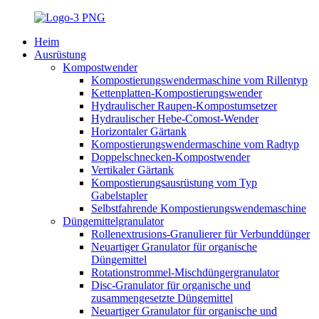
Heim
Ausrüstung
Kompostwender
Kompostierungswendermaschine vom Rillentyp
Kettenplatten-Kompostierungswender
Hydraulischer Raupen-Kompostumsetzer
Hydraulischer Hebe-Comost-Wender
Horizontaler Gärtank
Kompostierungswendermaschine vom Radtyp
Doppelschnecken-Kompostwender
Vertikaler Gärtank
Kompostierungsausrüstung vom Typ
Gabelstapler
Selbstfahrende Kompostierungswendemaschine
Düngemittelgranulator
Rollenextrusions-Granulierer für Verbunddünger
Neuartiger Granulator für organische
Düngemittel
Rotationstrommel-Mischdüngergranulator
Disc-Granulator für organische und
zusammengesetzte Düngemittel
Neuartiger Granulator für organische und