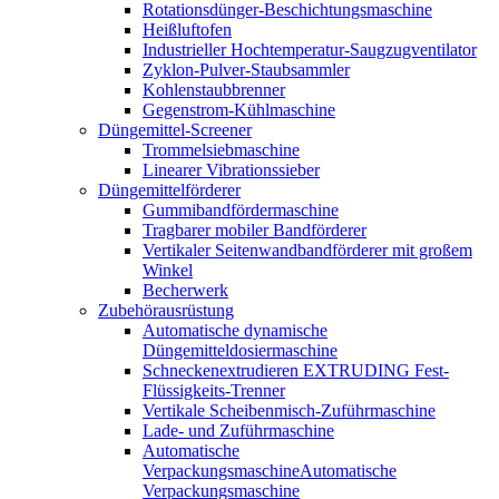
Rotationsdünger-Beschichtungsmaschine
Heißluftofen
Industrieller Hochtemperatur-Saugzugventilator
Zyklon-Pulver-Staubsammler
Kohlenstaubbrenner
Gegenstrom-Kühlmaschine
Düngemittel-Screener
Trommelsiebmaschine
Linearer Vibrationssieber
Düngemittelförderer
Gummibandfördermaschine
Tragbarer mobiler Bandförderer
Vertikaler Seitenwandbandförderer mit großem
Winkel
Becherwerk
Zubehörausrüstung
Automatische dynamische
Düngemitteldosiermaschine
Schneckenextrudieren EXTRUDING Fest-
Flüssigkeits-Trenner
Vertikale Scheibenmisch-Zuführmaschine
Lade- und Zuführmaschine
Automatische
VerpackungsmaschineAutomatische
Verpackungsmaschine