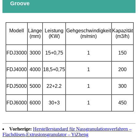
Groove
Modell
Länge
Leistung
Gehgeschwindigkeit
Kapazität
(mm)
(KW)
(m/min)
(m3/h)
FDJ3000
3000
15+0,75
1
150
FDJ4000
4000
18,5+0,75
1
200
FDJ5000
5000
22+2.2
1
300
FDJ6000
6000
30+3
1
450
Vorherige:
Herstellerstandard für Nassgranulationsverfahren –
Flachdüsen-Extrusionsgranulator – YiZheng