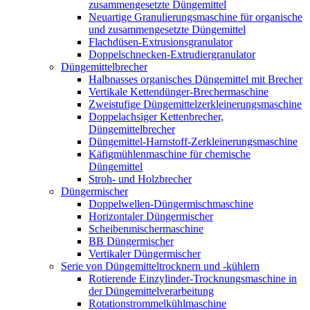
zusammengesetzte Düngemittel
Neuartige Granulierungsmaschine für organische
und zusammengesetzte Düngemittel
Flachdüsen-Extrusionsgranulator
Doppelschnecken-Extrudiergranulator
Düngemittelbrecher
Halbnasses organisches Düngemittel mit Brecher
Vertikale Kettendünger-Brechermaschine
Zweistufige Düngemittelzerkleinerungsmaschine
Doppelachsiger Kettenbrecher,
Düngemittelbrecher
Düngemittel-Harnstoff-Zerkleinerungsmaschine
Käfigmühlenmaschine für chemische
Düngemittel
Stroh- und Holzbrecher
Düngermischer
Doppelwellen-Düngermischmaschine
Horizontaler Düngermischer
Scheibenmischermaschine
BB Düngermischer
Vertikaler Düngermischer
Serie von Düngemitteltrocknern und -kühlern
Rotierende Einzylinder-Trocknungsmaschine in
der Düngemittelverarbeitung
Rotationstrommelkühlmaschine