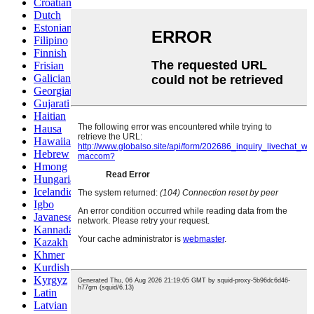
Croatian
Dutch
Estonian
Filipino
Finnish
Frisian
Galician
Georgian
Gujarati
Haitian
Hausa
Hawaiian
Hebrew
Hmong
Hungarian
Icelandic
Igbo
Javanese
Kannada
Kazakh
Khmer
Kurdish
Kyrgyz
Latin
Latvian