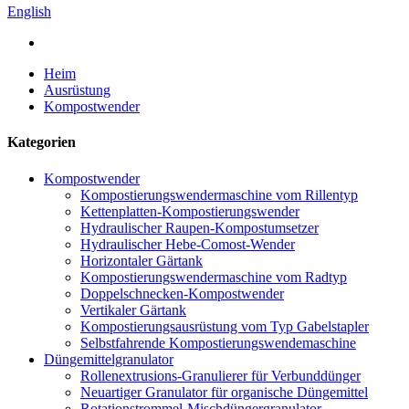
English
Heim
Ausrüstung
Kompostwender
Kategorien
Kompostwender
Kompostierungswendermaschine vom Rillentyp
Kettenplatten-Kompostierungswender
Hydraulischer Raupen-Kompostumsetzer
Hydraulischer Hebe-Comost-Wender
Horizontaler Gärtank
Kompostierungswendermaschine vom Radtyp
Doppelschnecken-Kompostwender
Vertikaler Gärtank
Kompostierungsausrüstung vom Typ Gabelstapler
Selbstfahrende Kompostierungswendemaschine
Düngemittelgranulator
Rollenextrusions-Granulierer für Verbunddünger
Neuartiger Granulator für organische Düngemittel
Rotationstrommel-Mischdüngergranulator