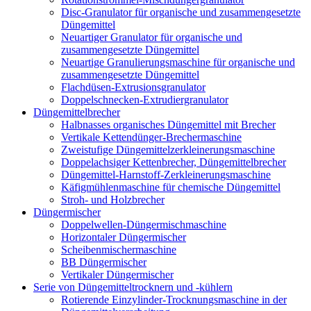
Disc-Granulator für organische und zusammengesetzte
Düngemittel
Neuartiger Granulator für organische und
zusammengesetzte Düngemittel
Neuartige Granulierungsmaschine für organische und
zusammengesetzte Düngemittel
Flachdüsen-Extrusionsgranulator
Doppelschnecken-Extrudiergranulator
Düngemittelbrecher
Halbnasses organisches Düngemittel mit Brecher
Vertikale Kettendünger-Brechermaschine
Zweistufige Düngemittelzerkleinerungsmaschine
Doppelachsiger Kettenbrecher, Düngemittelbrecher
Düngemittel-Harnstoff-Zerkleinerungsmaschine
Käfigmühlenmaschine für chemische Düngemittel
Stroh- und Holzbrecher
Düngermischer
Doppelwellen-Düngermischmaschine
Horizontaler Düngermischer
Scheibenmischermaschine
BB Düngermischer
Vertikaler Düngermischer
Serie von Düngemitteltrocknern und -kühlern
Rotierende Einzylinder-Trocknungsmaschine in der