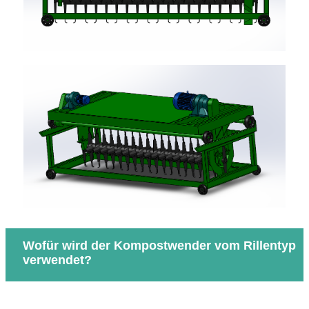
Wofür wird der Kompostwender vom Rillentyp
verwendet?