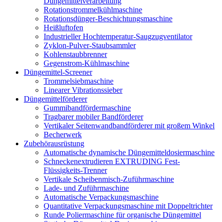
Düngemittelverarbeitung
Rotationstrommelkühlmaschine
Rotationsdünger-Beschichtungsmaschine
Heißluftofen
Industrieller Hochtemperatur-Saugzugventilator
Zyklon-Pulver-Staubsammler
Kohlenstaubbrenner
Gegenstrom-Kühlmaschine
Düngemittel-Screener
Trommelsiebmaschine
Linearer Vibrationssieber
Düngemittelförderer
Gummibandfördermaschine
Tragbarer mobiler Bandförderer
Vertikaler Seitenwandbandförderer mit großem Winkel
Becherwerk
Zubehörausrüstung
Automatische dynamische Düngemitteldosiermaschine
Schneckenextrudieren EXTRUDING Fest-
Flüssigkeits-Trenner
Vertikale Scheibenmisch-Zuführmaschine
Lade- und Zuführmaschine
Automatische Verpackungsmaschine
Quantitative Verpackungsmaschine mit Doppeltrichter
Runde Poliermaschine für organische Düngemittel