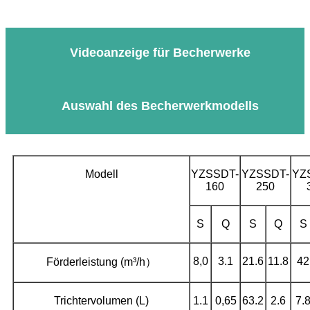
Videoanzeige für Becherwerke
Auswahl des Becherwerkmodells
Modell
YZSSDT-
YZSSDT-
YZ
160
250
S
Q
S
Q
S
8,0
3.1
21.6
11.8
42
Förderleistung (m³/h）
Trichtervolumen (L)
1.1
0,65
63.2
2.6
7.