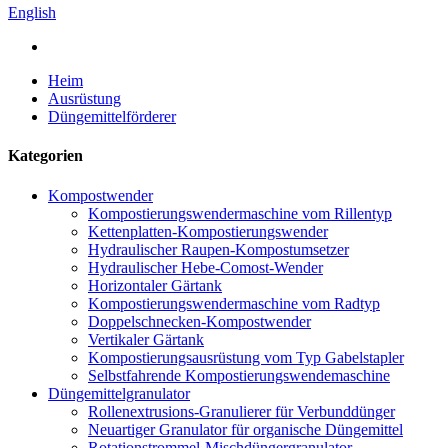
English
Heim
Ausrüstung
Düngemittelförderer
Kategorien
Kompostwender
Kompostierungswendermaschine vom Rillentyp
Kettenplatten-Kompostierungswender
Hydraulischer Raupen-Kompostumsetzer
Hydraulischer Hebe-Comost-Wender
Horizontaler Gärtank
Kompostierungswendermaschine vom Radtyp
Doppelschnecken-Kompostwender
Vertikaler Gärtank
Kompostierungsausrüstung vom Typ Gabelstapler
Selbstfahrende Kompostierungswendemaschine
Düngemittelgranulator
Rollenextrusions-Granulierer für Verbunddünger
Neuartiger Granulator für organische Düngemittel
Rotationstrommel-Mischdüngergranulator