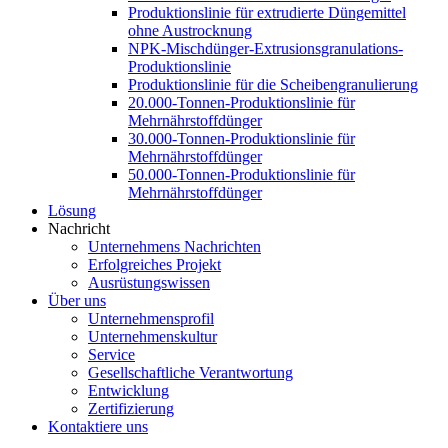
Produktionslinie für extrudierte Düngemittel
ohne Austrocknung
NPK-Mischdünger-Extrusionsgranulations-
Produktionslinie
Produktionslinie für die Scheibengranulierung
20.000-Tonnen-Produktionslinie für
Mehrnährstoffdünger
30.000-Tonnen-Produktionslinie für
Mehrnährstoffdünger
50.000-Tonnen-Produktionslinie für
Mehrnährstoffdünger
Lösung
Nachricht
Unternehmens Nachrichten
Erfolgreiches Projekt
Ausrüstungswissen
Über uns
Unternehmensprofil
Unternehmenskultur
Service
Gesellschaftliche Verantwortung
Entwicklung
Zertifizierung
Kontaktiere uns