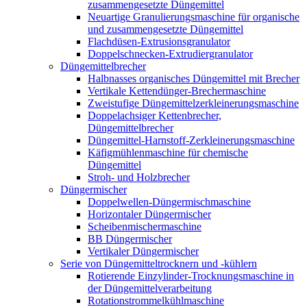
zusammengesetzte Düngemittel
Neuartige Granulierungsmaschine für organische
und zusammengesetzte Düngemittel
Flachdüsen-Extrusionsgranulator
Doppelschnecken-Extrudiergranulator
Düngemittelbrecher
Halbnasses organisches Düngemittel mit Brecher
Vertikale Kettendünger-Brechermaschine
Zweistufige Düngemittelzerkleinerungsmaschine
Doppelachsiger Kettenbrecher,
Düngemittelbrecher
Düngemittel-Harnstoff-Zerkleinerungsmaschine
Käfigmühlenmaschine für chemische
Düngemittel
Stroh- und Holzbrecher
Düngermischer
Doppelwellen-Düngermischmaschine
Horizontaler Düngermischer
Scheibenmischermaschine
BB Düngermischer
Vertikaler Düngermischer
Serie von Düngemitteltrocknern und -kühlern
Rotierende Einzylinder-Trocknungsmaschine in
der Düngemittelverarbeitung
Rotationstrommelkühlmaschine