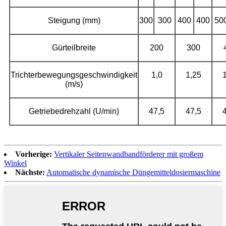
Steigung (mm)
300
300
400
400
50
Gürteilbreite
200
300
Trichterbewegungsgeschwindigkeit
1,0
1,25
(m/s)
Getriebedrehzahl (U/min)
47,5
47,5
Vorherige:
Vertikaler Seitenwandbandförderer mit großem
Winkel
Nächste:
Automatische dynamische Düngemitteldosiermaschine