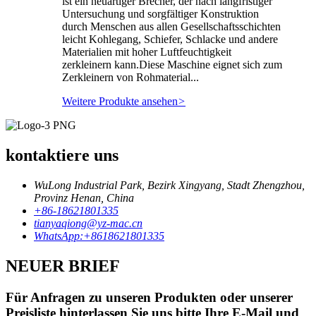
ist ein neuartiger Brecher, der nach langfristiger
Untersuchung und sorgfältiger Konstruktion
durch Menschen aus allen Gesellschaftsschichten
leicht Kohlegang, Schiefer, Schlacke und andere
Materialien mit hoher Luftfeuchtigkeit
zerkleinern kann.Diese Maschine eignet sich zum
Zerkleinern von Rohmaterial...
Weitere Produkte ansehen
>
kontaktiere uns
WuLong Industrial Park, Bezirk Xingyang, Stadt Zhengzhou,
Provinz Henan, China
+86-18621801335
tianyaqiong@yz-mac.cn
WhatsApp:+8618621801335
NEUER BRIEF
Für Anfragen zu unseren Produkten oder unserer
Preisliste hinterlassen Sie uns bitte Ihre E-Mail und