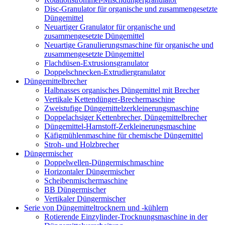
Disc-Granulator für organische und zusammengesetzte
Düngemittel
Neuartiger Granulator für organische und
zusammengesetzte Düngemittel
Neuartige Granulierungsmaschine für organische und
zusammengesetzte Düngemittel
Flachdüsen-Extrusionsgranulator
Doppelschnecken-Extrudiergranulator
Düngemittelbrecher
Halbnasses organisches Düngemittel mit Brecher
Vertikale Kettendünger-Brechermaschine
Zweistufige Düngemittelzerkleinerungsmaschine
Doppelachsiger Kettenbrecher, Düngemittelbrecher
Düngemittel-Harnstoff-Zerkleinerungsmaschine
Käfigmühlenmaschine für chemische Düngemittel
Stroh- und Holzbrecher
Düngermischer
Doppelwellen-Düngermischmaschine
Horizontaler Düngermischer
Scheibenmischermaschine
BB Düngermischer
Vertikaler Düngermischer
Serie von Düngemitteltrocknern und -kühlern
Rotierende Einzylinder-Trocknungsmaschine in der