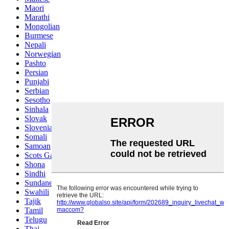
Maori
Marathi
Mongolian
Burmese
Nepali
Norwegian
Pashto
Persian
Punjabi
Serbian
Sesotho
Sinhala
Slovak
Slovenian
Somali
Samoan
Scots Gaelic
Shona
Sindhi
Sundanese
Swahili
Tajik
Tamil
Telugu
Thai