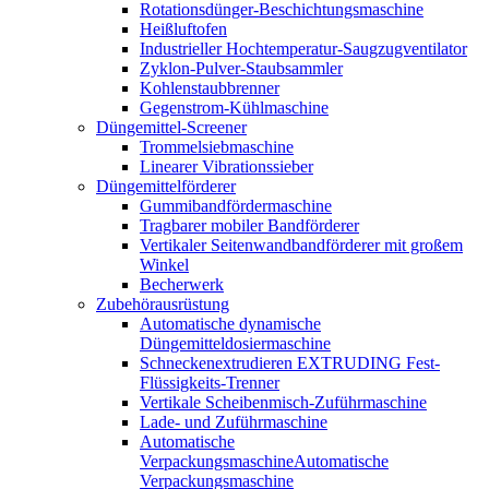
Rotationsdünger-Beschichtungsmaschine
Heißluftofen
Industrieller Hochtemperatur-Saugzugventilator
Zyklon-Pulver-Staubsammler
Kohlenstaubbrenner
Gegenstrom-Kühlmaschine
Düngemittel-Screener
Trommelsiebmaschine
Linearer Vibrationssieber
Düngemittelförderer
Gummibandfördermaschine
Tragbarer mobiler Bandförderer
Vertikaler Seitenwandbandförderer mit großem
Winkel
Becherwerk
Zubehörausrüstung
Automatische dynamische
Düngemitteldosiermaschine
Schneckenextrudieren EXTRUDING Fest-
Flüssigkeits-Trenner
Vertikale Scheibenmisch-Zuführmaschine
Lade- und Zuführmaschine
Automatische
VerpackungsmaschineAutomatische
Verpackungsmaschine