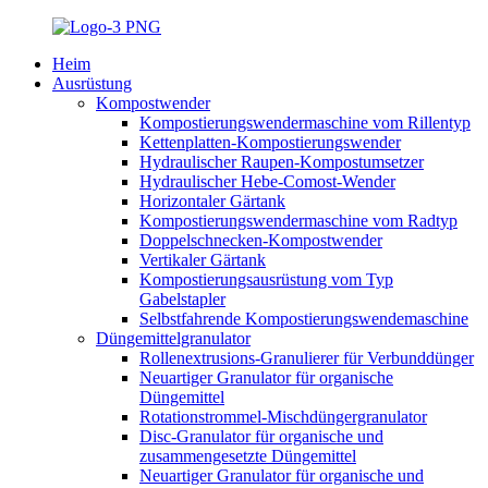
Heim
Ausrüstung
Kompostwender
Kompostierungswendermaschine vom Rillentyp
Kettenplatten-Kompostierungswender
Hydraulischer Raupen-Kompostumsetzer
Hydraulischer Hebe-Comost-Wender
Horizontaler Gärtank
Kompostierungswendermaschine vom Radtyp
Doppelschnecken-Kompostwender
Vertikaler Gärtank
Kompostierungsausrüstung vom Typ
Gabelstapler
Selbstfahrende Kompostierungswendemaschine
Düngemittelgranulator
Rollenextrusions-Granulierer für Verbunddünger
Neuartiger Granulator für organische
Düngemittel
Rotationstrommel-Mischdüngergranulator
Disc-Granulator für organische und
zusammengesetzte Düngemittel
Neuartiger Granulator für organische und