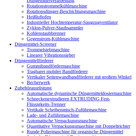
Düngemittelverarbeitung
Rotationstrommelkühlmaschine
Rotationsdünger-Beschichtungsmaschine
Heißluftofen
Industrieller Hochtemperatur-Saugzugventilator
Zyklon-Pulver-Staubsammler
Kohlenstaubbrenner
Gegenstrom-Kühlmaschine
Düngemittel-Screener
Trommelsiebmaschine
Linearer Vibrationssieber
Düngemittelförderer
Gummibandfördermaschine
Tragbarer mobiler Bandförderer
Vertikaler Seitenwandbandförderer mit großem Winkel
Becherwerk
Zubehörausrüstung
Automatische dynamische Düngemitteldosiermaschine
Schneckenextrudieren EXTRUDING Fest-
Flüssigkeits-Trenner
Vertikale Scheibenmisch-Zuführmaschine
Lade- und Zuführmaschine
Automatische Verpackungsmaschine
Quantitative Verpackungsmaschine mit Doppeltrichter
Runde Poliermaschine für organische Düngemittel