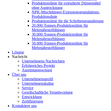
Produktionslinie für extrudierte Düngemittel
ohne Austrocknung
NPK-Mischdünger-Extrusionsgranulations-
Produktionslinie
Produktionslinie für die Scheibengranulierung
20.000-Tonnen-Produktionslinie für
Mehrnährstoffdünger
30.000-Tonnen-Produktionslinie für
Mehrnährstoffdünger
50.000-Tonnen-Produktionslinie für
Mehrnährstoffdünger
Lösung
Nachricht
Unternehmens Nachrichten
Erfolgreiches Projekt
Ausrüstungswissen
Über uns
Unternehmensprofil
Unternehmenskultur
Service
Gesellschaftliche Verantwortung
Entwicklung
Zertifizierung
Kontaktiere uns