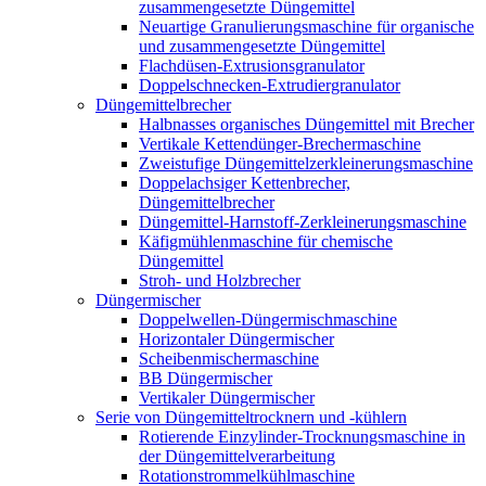
zusammengesetzte Düngemittel
Neuartige Granulierungsmaschine für organische
und zusammengesetzte Düngemittel
Flachdüsen-Extrusionsgranulator
Doppelschnecken-Extrudiergranulator
Düngemittelbrecher
Halbnasses organisches Düngemittel mit Brecher
Vertikale Kettendünger-Brechermaschine
Zweistufige Düngemittelzerkleinerungsmaschine
Doppelachsiger Kettenbrecher,
Düngemittelbrecher
Düngemittel-Harnstoff-Zerkleinerungsmaschine
Käfigmühlenmaschine für chemische
Düngemittel
Stroh- und Holzbrecher
Düngermischer
Doppelwellen-Düngermischmaschine
Horizontaler Düngermischer
Scheibenmischermaschine
BB Düngermischer
Vertikaler Düngermischer
Serie von Düngemitteltrocknern und -kühlern
Rotierende Einzylinder-Trocknungsmaschine in
der Düngemittelverarbeitung
Rotationstrommelkühlmaschine