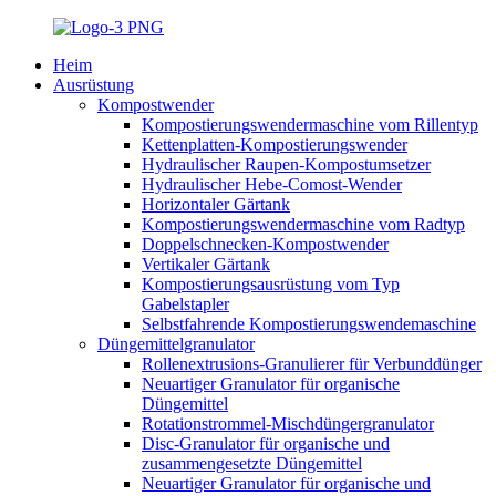
Heim
Ausrüstung
Kompostwender
Kompostierungswendermaschine vom Rillentyp
Kettenplatten-Kompostierungswender
Hydraulischer Raupen-Kompostumsetzer
Hydraulischer Hebe-Comost-Wender
Horizontaler Gärtank
Kompostierungswendermaschine vom Radtyp
Doppelschnecken-Kompostwender
Vertikaler Gärtank
Kompostierungsausrüstung vom Typ
Gabelstapler
Selbstfahrende Kompostierungswendemaschine
Düngemittelgranulator
Rollenextrusions-Granulierer für Verbunddünger
Neuartiger Granulator für organische
Düngemittel
Rotationstrommel-Mischdüngergranulator
Disc-Granulator für organische und
zusammengesetzte Düngemittel
Neuartiger Granulator für organische und