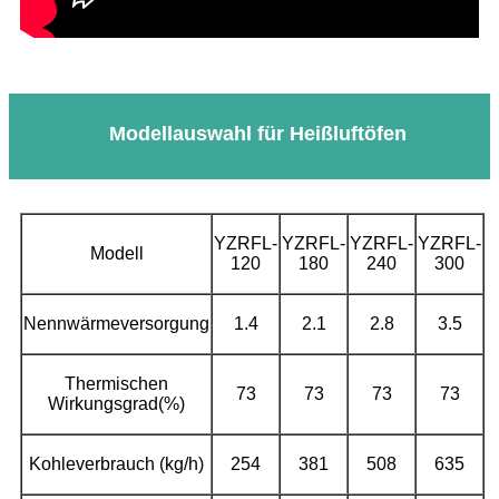
Modellauswahl für Heißluftöfen
YZRFL-
YZRFL-
YZRFL-
YZRFL-
Modell
120
180
240
300
Nennwärmeversorgung
1.4
2.1
2.8
3.5
Thermischen
73
73
73
73
Wirkungsgrad(%)
Kohleverbrauch (kg/h)
254
381
508
635