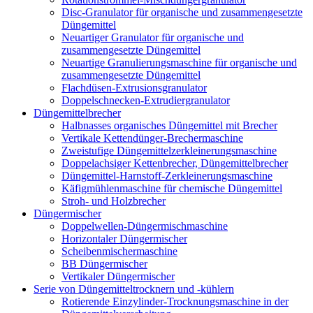
Disc-Granulator für organische und zusammengesetzte
Düngemittel
Neuartiger Granulator für organische und
zusammengesetzte Düngemittel
Neuartige Granulierungsmaschine für organische und
zusammengesetzte Düngemittel
Flachdüsen-Extrusionsgranulator
Doppelschnecken-Extrudiergranulator
Düngemittelbrecher
Halbnasses organisches Düngemittel mit Brecher
Vertikale Kettendünger-Brechermaschine
Zweistufige Düngemittelzerkleinerungsmaschine
Doppelachsiger Kettenbrecher, Düngemittelbrecher
Düngemittel-Harnstoff-Zerkleinerungsmaschine
Käfigmühlenmaschine für chemische Düngemittel
Stroh- und Holzbrecher
Düngermischer
Doppelwellen-Düngermischmaschine
Horizontaler Düngermischer
Scheibenmischermaschine
BB Düngermischer
Vertikaler Düngermischer
Serie von Düngemitteltrocknern und -kühlern
Rotierende Einzylinder-Trocknungsmaschine in der