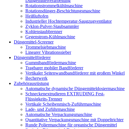
Düngemittelverarbeitung
Rotationstrommelkühlmaschine
Rotationsdünger-Beschichtungsmaschine
Heißluftofen
Industrieller Hochtemperatur-Saugzugventilator
Zyklon-Pulver-Staubsammler
Kohlenstaubbrenner
Gegenstrom-Kühlmaschine
Düngemittel-Screener
Trommelsiebmaschine
Linearer Vibrationssieber
Düngemittelförderer
Gummibandfördermaschine
Tragbarer mobiler Bandförderer
Vertikaler Seitenwandbandförderer mit großem Winkel
Becherwerk
Zubehörausrüstung
Automatische dynamische Düngemitteldosiermaschine
Schneckenextrudieren EXTRUDING Fest-
Flüssigkeits-Trenner
Vertikale Scheibenmisch-Zuführmaschine
Lade- und Zuführmaschine
Automatische Verpackungsmaschine
Quantitative Verpackungsmaschine mit Doppeltrichter
Runde Poliermaschine für organische Düngemittel