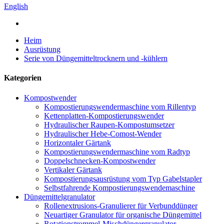
English
Heim
Ausrüstung
Serie von Düngemitteltrocknern und -kühlern
Kategorien
Kompostwender
Kompostierungswendermaschine vom Rillentyp
Kettenplatten-Kompostierungswender
Hydraulischer Raupen-Kompostumsetzer
Hydraulischer Hebe-Comost-Wender
Horizontaler Gärtank
Kompostierungswendermaschine vom Radtyp
Doppelschnecken-Kompostwender
Vertikaler Gärtank
Kompostierungsausrüstung vom Typ Gabelstapler
Selbstfahrende Kompostierungswendemaschine
Düngemittelgranulator
Rollenextrusions-Granulierer für Verbunddünger
Neuartiger Granulator für organische Düngemittel
Rotationstrommel-Mischdüngergranulator