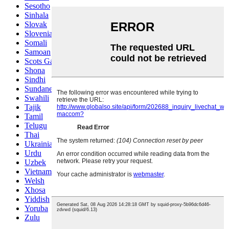
Sesotho
Sinhala
Slovak
Slovenian
Somali
Samoan
Scots Gaelic
Shona
Sindhi
Sundanese
Swahili
Tajik
Tamil
Telugu
Thai
Ukrainian
Urdu
Uzbek
Vietnamese
Welsh
Xhosa
Yiddish
Yoruba
Zulu