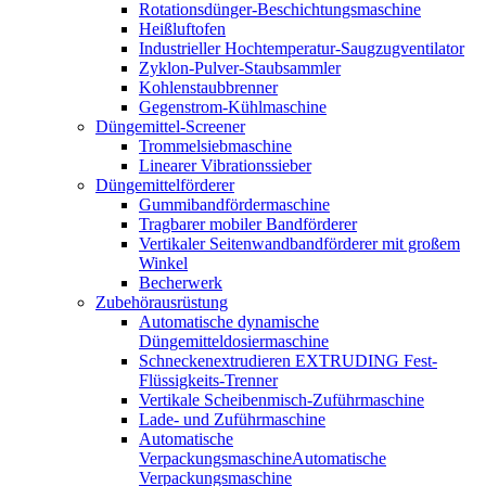
Rotationsdünger-Beschichtungsmaschine
Heißluftofen
Industrieller Hochtemperatur-Saugzugventilator
Zyklon-Pulver-Staubsammler
Kohlenstaubbrenner
Gegenstrom-Kühlmaschine
Düngemittel-Screener
Trommelsiebmaschine
Linearer Vibrationssieber
Düngemittelförderer
Gummibandfördermaschine
Tragbarer mobiler Bandförderer
Vertikaler Seitenwandbandförderer mit großem
Winkel
Becherwerk
Zubehörausrüstung
Automatische dynamische
Düngemitteldosiermaschine
Schneckenextrudieren EXTRUDING Fest-
Flüssigkeits-Trenner
Vertikale Scheibenmisch-Zuführmaschine
Lade- und Zuführmaschine
Automatische
VerpackungsmaschineAutomatische
Verpackungsmaschine