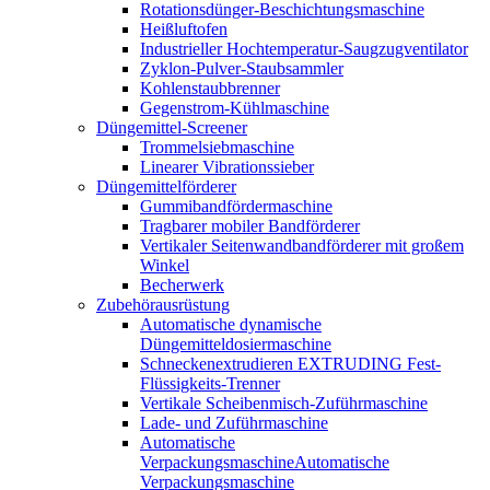
Rotationsdünger-Beschichtungsmaschine
Heißluftofen
Industrieller Hochtemperatur-Saugzugventilator
Zyklon-Pulver-Staubsammler
Kohlenstaubbrenner
Gegenstrom-Kühlmaschine
Düngemittel-Screener
Trommelsiebmaschine
Linearer Vibrationssieber
Düngemittelförderer
Gummibandfördermaschine
Tragbarer mobiler Bandförderer
Vertikaler Seitenwandbandförderer mit großem
Winkel
Becherwerk
Zubehörausrüstung
Automatische dynamische
Düngemitteldosiermaschine
Schneckenextrudieren EXTRUDING Fest-
Flüssigkeits-Trenner
Vertikale Scheibenmisch-Zuführmaschine
Lade- und Zuführmaschine
Automatische
VerpackungsmaschineAutomatische
Verpackungsmaschine