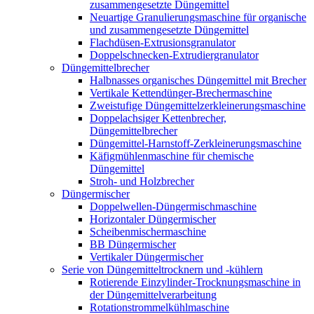
zusammengesetzte Düngemittel
Neuartige Granulierungsmaschine für organische
und zusammengesetzte Düngemittel
Flachdüsen-Extrusionsgranulator
Doppelschnecken-Extrudiergranulator
Düngemittelbrecher
Halbnasses organisches Düngemittel mit Brecher
Vertikale Kettendünger-Brechermaschine
Zweistufige Düngemittelzerkleinerungsmaschine
Doppelachsiger Kettenbrecher,
Düngemittelbrecher
Düngemittel-Harnstoff-Zerkleinerungsmaschine
Käfigmühlenmaschine für chemische
Düngemittel
Stroh- und Holzbrecher
Düngermischer
Doppelwellen-Düngermischmaschine
Horizontaler Düngermischer
Scheibenmischermaschine
BB Düngermischer
Vertikaler Düngermischer
Serie von Düngemitteltrocknern und -kühlern
Rotierende Einzylinder-Trocknungsmaschine in
der Düngemittelverarbeitung
Rotationstrommelkühlmaschine