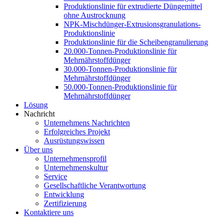
Produktionslinie für extrudierte Düngemittel
ohne Austrocknung
NPK-Mischdünger-Extrusionsgranulations-
Produktionslinie
Produktionslinie für die Scheibengranulierung
20.000-Tonnen-Produktionslinie für
Mehrnährstoffdünger
30.000-Tonnen-Produktionslinie für
Mehrnährstoffdünger
50.000-Tonnen-Produktionslinie für
Mehrnährstoffdünger
Lösung
Nachricht
Unternehmens Nachrichten
Erfolgreiches Projekt
Ausrüstungswissen
Über uns
Unternehmensprofil
Unternehmenskultur
Service
Gesellschaftliche Verantwortung
Entwicklung
Zertifizierung
Kontaktiere uns