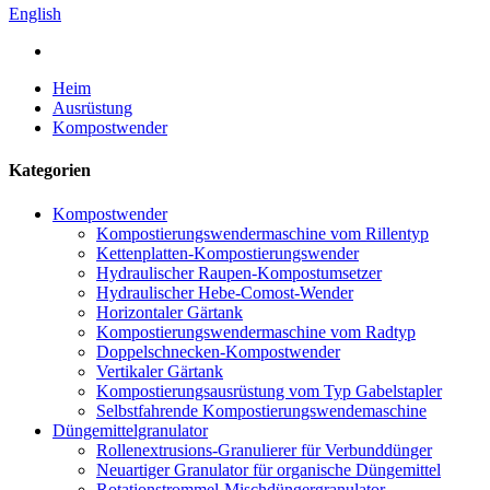
English
Heim
Ausrüstung
Kompostwender
Kategorien
Kompostwender
Kompostierungswendermaschine vom Rillentyp
Kettenplatten-Kompostierungswender
Hydraulischer Raupen-Kompostumsetzer
Hydraulischer Hebe-Comost-Wender
Horizontaler Gärtank
Kompostierungswendermaschine vom Radtyp
Doppelschnecken-Kompostwender
Vertikaler Gärtank
Kompostierungsausrüstung vom Typ Gabelstapler
Selbstfahrende Kompostierungswendemaschine
Düngemittelgranulator
Rollenextrusions-Granulierer für Verbunddünger
Neuartiger Granulator für organische Düngemittel
Rotationstrommel-Mischdüngergranulator