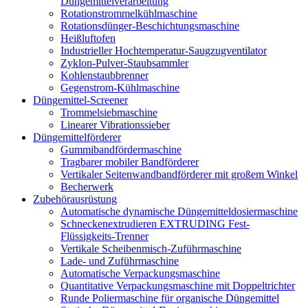
Düngemittelverarbeitung
Rotationstrommelkühlmaschine
Rotationsdünger-Beschichtungsmaschine
Heißluftofen
Industrieller Hochtemperatur-Saugzugventilator
Zyklon-Pulver-Staubsammler
Kohlenstaubbrenner
Gegenstrom-Kühlmaschine
Düngemittel-Screener
Trommelsiebmaschine
Linearer Vibrationssieber
Düngemittelförderer
Gummibandfördermaschine
Tragbarer mobiler Bandförderer
Vertikaler Seitenwandbandförderer mit großem Winkel
Becherwerk
Zubehörausrüstung
Automatische dynamische Düngemitteldosiermaschine
Schneckenextrudieren EXTRUDING Fest-
Flüssigkeits-Trenner
Vertikale Scheibenmisch-Zuführmaschine
Lade- und Zuführmaschine
Automatische Verpackungsmaschine
Quantitative Verpackungsmaschine mit Doppeltrichter
Runde Poliermaschine für organische Düngemittel