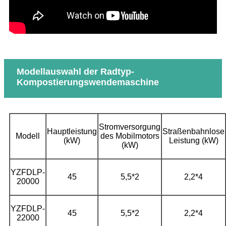
Modellauswahl der Radtyp-
Kompostierungswendemaschine
Stromversorgung
Hauptleistung
Straßenbahnlose
Modell
des Mobilmotors
(kW)
Leistung (kW)
(kW)
YZFDLP-
45
5,5*2
2,2*4
20000
YZFDLP-
45
5,5*2
2,2*4
22000