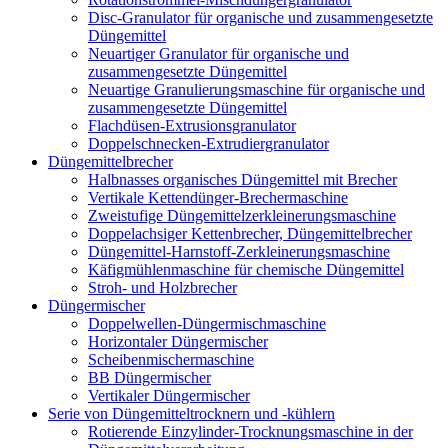
Disc-Granulator für organische und zusammengesetzte
Düngemittel
Neuartiger Granulator für organische und
zusammengesetzte Düngemittel
Neuartige Granulierungsmaschine für organische und
zusammengesetzte Düngemittel
Flachdüsen-Extrusionsgranulator
Doppelschnecken-Extrudiergranulator
Düngemittelbrecher
Halbnasses organisches Düngemittel mit Brecher
Vertikale Kettendünger-Brechermaschine
Zweistufige Düngemittelzerkleinerungsmaschine
Doppelachsiger Kettenbrecher, Düngemittelbrecher
Düngemittel-Harnstoff-Zerkleinerungsmaschine
Käfigmühlenmaschine für chemische Düngemittel
Stroh- und Holzbrecher
Düngermischer
Doppelwellen-Düngermischmaschine
Horizontaler Düngermischer
Scheibenmischermaschine
BB Düngermischer
Vertikaler Düngermischer
Serie von Düngemitteltrocknern und -kühlern
Rotierende Einzylinder-Trocknungsmaschine in der