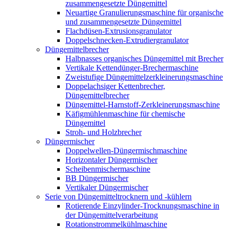
zusammengesetzte Düngemittel
Neuartige Granulierungsmaschine für organische
und zusammengesetzte Düngemittel
Flachdüsen-Extrusionsgranulator
Doppelschnecken-Extrudiergranulator
Düngemittelbrecher
Halbnasses organisches Düngemittel mit Brecher
Vertikale Kettendünger-Brechermaschine
Zweistufige Düngemittelzerkleinerungsmaschine
Doppelachsiger Kettenbrecher,
Düngemittelbrecher
Düngemittel-Harnstoff-Zerkleinerungsmaschine
Käfigmühlenmaschine für chemische
Düngemittel
Stroh- und Holzbrecher
Düngermischer
Doppelwellen-Düngermischmaschine
Horizontaler Düngermischer
Scheibenmischermaschine
BB Düngermischer
Vertikaler Düngermischer
Serie von Düngemitteltrocknern und -kühlern
Rotierende Einzylinder-Trocknungsmaschine in
der Düngemittelverarbeitung
Rotationstrommelkühlmaschine