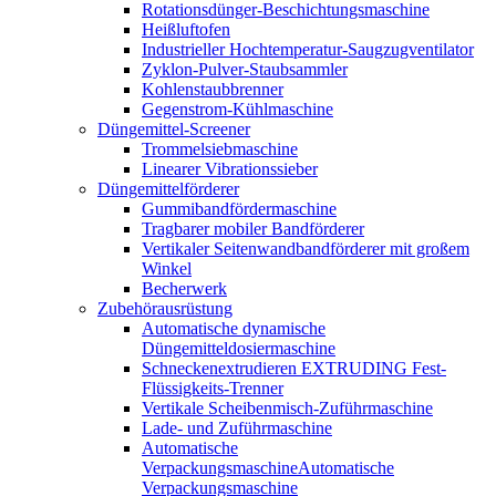
Rotationsdünger-Beschichtungsmaschine
Heißluftofen
Industrieller Hochtemperatur-Saugzugventilator
Zyklon-Pulver-Staubsammler
Kohlenstaubbrenner
Gegenstrom-Kühlmaschine
Düngemittel-Screener
Trommelsiebmaschine
Linearer Vibrationssieber
Düngemittelförderer
Gummibandfördermaschine
Tragbarer mobiler Bandförderer
Vertikaler Seitenwandbandförderer mit großem
Winkel
Becherwerk
Zubehörausrüstung
Automatische dynamische
Düngemitteldosiermaschine
Schneckenextrudieren EXTRUDING Fest-
Flüssigkeits-Trenner
Vertikale Scheibenmisch-Zuführmaschine
Lade- und Zuführmaschine
Automatische
VerpackungsmaschineAutomatische
Verpackungsmaschine