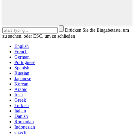
Drücken Sie die Eingabetaste, um
zu suchen, oder ESC, um zu schließen
English
French
German
Portuguese
Spanish
Russian
Japanese
Korean
Arabic
Irish
Greek
Turkish
Italian
Danish
Romanian
Indonesian
Czech