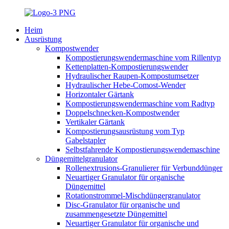
Heim
Ausrüstung
Kompostwender
Kompostierungswendermaschine vom Rillentyp
Kettenplatten-Kompostierungswender
Hydraulischer Raupen-Kompostumsetzer
Hydraulischer Hebe-Comost-Wender
Horizontaler Gärtank
Kompostierungswendermaschine vom Radtyp
Doppelschnecken-Kompostwender
Vertikaler Gärtank
Kompostierungsausrüstung vom Typ
Gabelstapler
Selbstfahrende Kompostierungswendemaschine
Düngemittelgranulator
Rollenextrusions-Granulierer für Verbunddünger
Neuartiger Granulator für organische
Düngemittel
Rotationstrommel-Mischdüngergranulator
Disc-Granulator für organische und
zusammengesetzte Düngemittel
Neuartiger Granulator für organische und