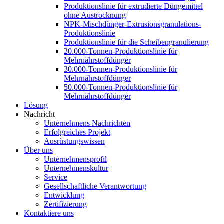
Produktionslinie für extrudierte Düngemittel
ohne Austrocknung
NPK-Mischdünger-Extrusionsgranulations-
Produktionslinie
Produktionslinie für die Scheibengranulierung
20.000-Tonnen-Produktionslinie für
Mehrnährstoffdünger
30.000-Tonnen-Produktionslinie für
Mehrnährstoffdünger
50.000-Tonnen-Produktionslinie für
Mehrnährstoffdünger
Lösung
Nachricht
Unternehmens Nachrichten
Erfolgreiches Projekt
Ausrüstungswissen
Über uns
Unternehmensprofil
Unternehmenskultur
Service
Gesellschaftliche Verantwortung
Entwicklung
Zertifizierung
Kontaktiere uns