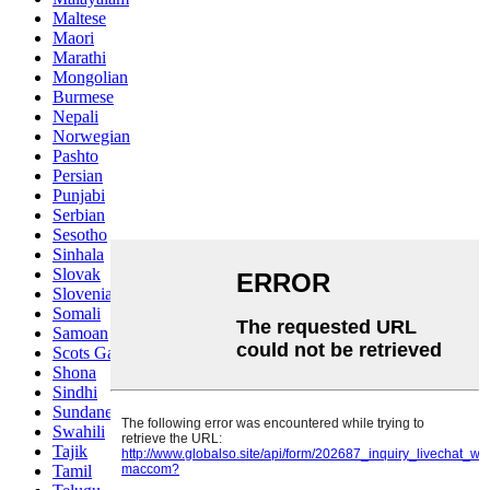
Maltese
Maori
Marathi
Mongolian
Burmese
Nepali
Norwegian
Pashto
Persian
Punjabi
Serbian
Sesotho
Sinhala
Slovak
Slovenian
Somali
Samoan
Scots Gaelic
Shona
Sindhi
Sundanese
Swahili
Tajik
Tamil