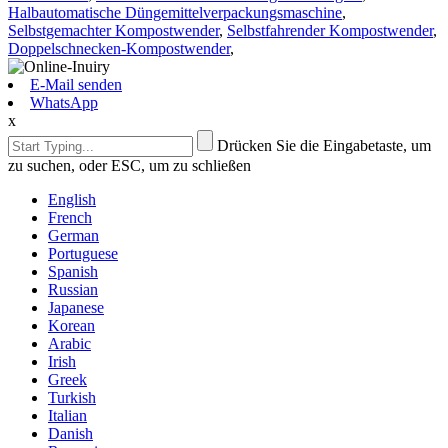
Halbautomatische Düngemittelverpackungsmaschine
,
Selbstgemachter Kompostwender
,
Selbstfahrender Kompostwender
,
Doppelschnecken-Kompostwender
,
E-Mail senden
WhatsApp
x
Drücken Sie die Eingabetaste, um
zu suchen, oder ESC, um zu schließen
English
French
German
Portuguese
Spanish
Russian
Japanese
Korean
Arabic
Irish
Greek
Turkish
Italian
Danish