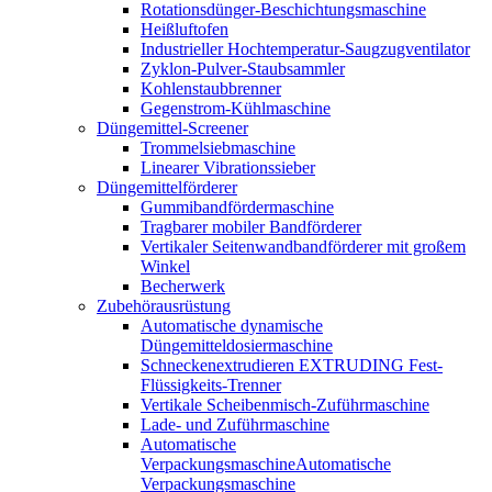
Rotationsdünger-Beschichtungsmaschine
Heißluftofen
Industrieller Hochtemperatur-Saugzugventilator
Zyklon-Pulver-Staubsammler
Kohlenstaubbrenner
Gegenstrom-Kühlmaschine
Düngemittel-Screener
Trommelsiebmaschine
Linearer Vibrationssieber
Düngemittelförderer
Gummibandfördermaschine
Tragbarer mobiler Bandförderer
Vertikaler Seitenwandbandförderer mit großem
Winkel
Becherwerk
Zubehörausrüstung
Automatische dynamische
Düngemitteldosiermaschine
Schneckenextrudieren EXTRUDING Fest-
Flüssigkeits-Trenner
Vertikale Scheibenmisch-Zuführmaschine
Lade- und Zuführmaschine
Automatische
VerpackungsmaschineAutomatische
Verpackungsmaschine