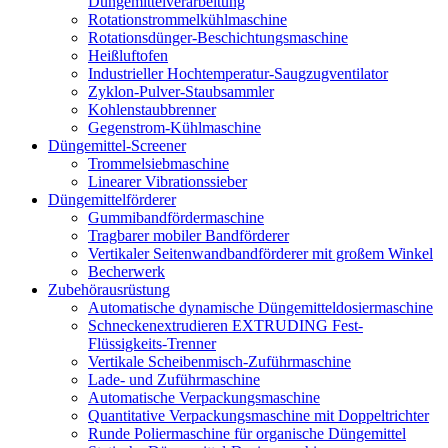
Düngemittelverarbeitung
Rotationstrommelkühlmaschine
Rotationsdünger-Beschichtungsmaschine
Heißluftofen
Industrieller Hochtemperatur-Saugzugventilator
Zyklon-Pulver-Staubsammler
Kohlenstaubbrenner
Gegenstrom-Kühlmaschine
Düngemittel-Screener
Trommelsiebmaschine
Linearer Vibrationssieber
Düngemittelförderer
Gummibandfördermaschine
Tragbarer mobiler Bandförderer
Vertikaler Seitenwandbandförderer mit großem Winkel
Becherwerk
Zubehörausrüstung
Automatische dynamische Düngemitteldosiermaschine
Schneckenextrudieren EXTRUDING Fest-
Flüssigkeits-Trenner
Vertikale Scheibenmisch-Zuführmaschine
Lade- und Zuführmaschine
Automatische Verpackungsmaschine
Quantitative Verpackungsmaschine mit Doppeltrichter
Runde Poliermaschine für organische Düngemittel