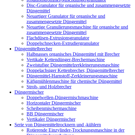
Disc-Granulator für organische und zusammengesetzte
Düngemittel
Neuartiger Granulator für organische und
zusammengesetzte Düngemittel
Neuartige Granulierungsmaschine für organische und
zusammengesetzte Düngemittel
Flachdüsen-Extrusionsgranulator
Doppelschnecken-Extrudiergranulator
Düngemittelbrecher
Halbnasses organisches Düngemittel mit Brecher
Vertikale Kettendünger-Brechermaschine
Zweistufige Düngemittelzerkleinerungsmaschine
Doppelachsiger Kettenbrecher, Düngemittelbrecher
Düngemittel-Harnstoff-Zerkleinerungsmaschine
Käfigmühlenmaschine für chemische Düngemittel
Stroh- und Holzbrecher
Düngermischer
Doppelwellen-Düngermischmaschine
Horizontaler Düngermischer
Scheibenmischermaschine
BB Düngermischer
Vertikaler Düngermischer
Serie von Düngemitteltrocknern und -kühlern
Rotierende Einzylinder-Trocknungsmaschine in der