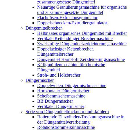
zusammengesetzte Düngemittel
Neuartige Granulierungsmaschine für organische
und zusammengesetzte Düngemittel
Flachdüsen-Extrusionsgranulator
Doppelschnecken-Extrudiergranulator
Düngemittelbrecher
Halbnasses organisches Düngemittel mit Brecher
Vertikale Kettendünger-Brechermaschine
Zweistufige Düngemittelzerkleinerungsmaschine
Doppelachsiger Kettenbrecher,
Düngemittelbrecher
Düngemittel-Harnstoff-Zerkleinerungsmaschine
Käfigmühlenmaschine für chemische
Düngemittel
Stroh- und Holzbrecher
Düngermischer
Doppelwellen-Düngermischmaschine
Horizontaler Düngermischer
Scheibenmischermaschine
BB Düngermischer
Vertikaler Düngermischer
Serie von Düngemitteltrocknern und -kühlern
Rotierende Einzylinder-Trocknungsmaschine in
der Düngemittelverarbeitung
Rotationstrommelkühlmaschine