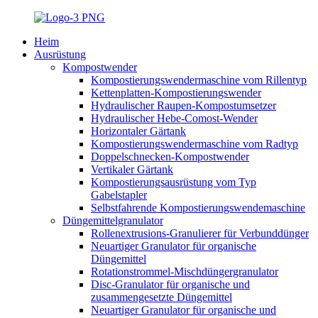
Heim
Ausrüstung
Kompostwender
Kompostierungswendermaschine vom Rillentyp
Kettenplatten-Kompostierungswender
Hydraulischer Raupen-Kompostumsetzer
Hydraulischer Hebe-Comost-Wender
Horizontaler Gärtank
Kompostierungswendermaschine vom Radtyp
Doppelschnecken-Kompostwender
Vertikaler Gärtank
Kompostierungsausrüstung vom Typ
Gabelstapler
Selbstfahrende Kompostierungswendemaschine
Düngemittelgranulator
Rollenextrusions-Granulierer für Verbunddünger
Neuartiger Granulator für organische
Düngemittel
Rotationstrommel-Mischdüngergranulator
Disc-Granulator für organische und
zusammengesetzte Düngemittel
Neuartiger Granulator für organische und