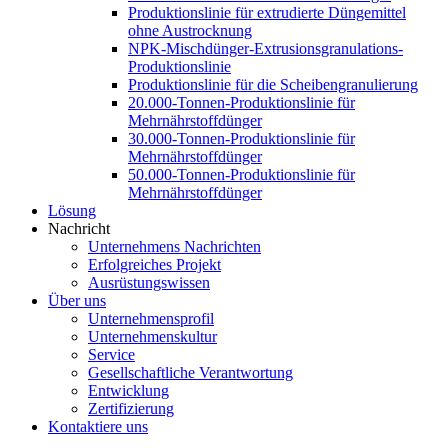
Produktionslinie für extrudierte Düngemittel
ohne Austrocknung
NPK-Mischdünger-Extrusionsgranulations-
Produktionslinie
Produktionslinie für die Scheibengranulierung
20.000-Tonnen-Produktionslinie für
Mehrnährstoffdünger
30.000-Tonnen-Produktionslinie für
Mehrnährstoffdünger
50.000-Tonnen-Produktionslinie für
Mehrnährstoffdünger
Lösung
Nachricht
Unternehmens Nachrichten
Erfolgreiches Projekt
Ausrüstungswissen
Über uns
Unternehmensprofil
Unternehmenskultur
Service
Gesellschaftliche Verantwortung
Entwicklung
Zertifizierung
Kontaktiere uns