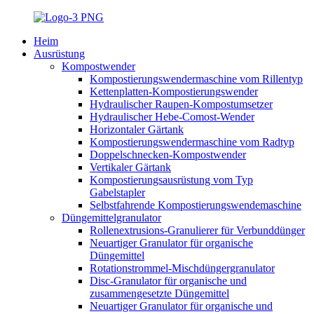
Heim
Ausrüstung
Kompostwender
Kompostierungswendermaschine vom Rillentyp
Kettenplatten-Kompostierungswender
Hydraulischer Raupen-Kompostumsetzer
Hydraulischer Hebe-Comost-Wender
Horizontaler Gärtank
Kompostierungswendermaschine vom Radtyp
Doppelschnecken-Kompostwender
Vertikaler Gärtank
Kompostierungsausrüstung vom Typ
Gabelstapler
Selbstfahrende Kompostierungswendemaschine
Düngemittelgranulator
Rollenextrusions-Granulierer für Verbunddünger
Neuartiger Granulator für organische
Düngemittel
Rotationstrommel-Mischdüngergranulator
Disc-Granulator für organische und
zusammengesetzte Düngemittel
Neuartiger Granulator für organische und