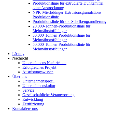
Produktionslinie für extrudierte Düngemittel
ohne Austrocknung
NPK-Mischdünger-Extrusionsgranulations-
Produktionslinie
Produktionslinie für die Scheibengranulierung
20.000-Tonnen-Produktionslinie für
Mehrnährstoffdünger
30.000-Tonnen-Produktionslinie für
Mehrnährstoffdünger
50.000-Tonnen-Produktionslinie für
Mehrnährstoffdünger
Lösung
Nachricht
Unternehmens Nachrichten
Erfolgreiches Projekt
Ausrüstungswissen
Über uns
Unternehmensprofil
Unternehmenskultur
Service
Gesellschaftliche Verantwortung
Entwicklung
Zertifizierung
Kontaktiere uns