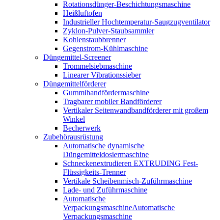
Rotationsdünger-Beschichtungsmaschine
Heißluftofen
Industrieller Hochtemperatur-Saugzugventilator
Zyklon-Pulver-Staubsammler
Kohlenstaubbrenner
Gegenstrom-Kühlmaschine
Düngemittel-Screener
Trommelsiebmaschine
Linearer Vibrationssieber
Düngemittelförderer
Gummibandfördermaschine
Tragbarer mobiler Bandförderer
Vertikaler Seitenwandbandförderer mit großem
Winkel
Becherwerk
Zubehörausrüstung
Automatische dynamische
Düngemitteldosiermaschine
Schneckenextrudieren EXTRUDING Fest-
Flüssigkeits-Trenner
Vertikale Scheibenmisch-Zuführmaschine
Lade- und Zuführmaschine
Automatische
VerpackungsmaschineAutomatische
Verpackungsmaschine