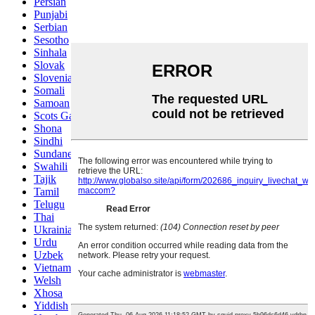
Persian
Punjabi
Serbian
Sesotho
Sinhala
Slovak
Slovenian
Somali
Samoan
Scots Gaelic
Shona
Sindhi
Sundanese
Swahili
Tajik
Tamil
Telugu
Thai
Ukrainian
Urdu
Uzbek
Vietnamese
Welsh
Xhosa
Yiddish