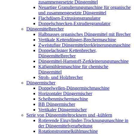
zusammengesetzte Düngemittel
Neuartige Granulierungsmaschine für organische
und zusammengesetzte Düngemittel
Flachdüsen-Extrusionsgranulator
Doppelschnecken-Extrudiergranulator
Düngemittelbrecher
Halbnasses organisches Düngemittel mit Brecher
Vertikale Kettendünger-Brechermaschine
Zweistufige Düngemittelzerkleinerungsmaschine
Doppelachsiger Kettenbrecher,
Düngemittelbrecher
Düngemittel-Harnstoff-Zerkleinerungsmaschine
Käfigmühlenmaschine für chemische
Düngemittel
Stroh- und Holzbrecher
Düngermischer
Doppelwellen-Düngermischmaschine
Horizontaler Düngermischer
Scheibenmischermaschine
BB Düngermischer
Vertikaler Düngermischer
Serie von Düngemitteltrocknern und -kühlern
Rotierende Einzylinder-Trocknungsmaschine in
der Düngemittelverarbeitung
Rotationstrommelkühlmaschine