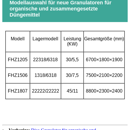
Modellauswahl für neue Granulatoren für
organische und zusammengesetzte
Düngemittel
Modell
Lagermodell
Leistung
Gesamtgröße (mm)
(KW)
FHZ1205
22318/6318
30/5,5
6700×1800×1900
FHZ1506
1318/6318
30/7,5
7500×2100×2200
FHZ1807
22222/22222
45/11
8800×2300×2400