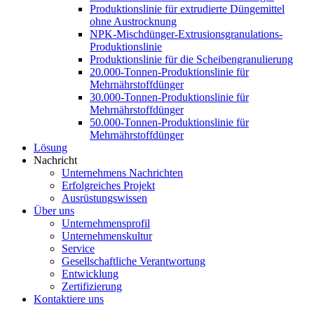
Produktionslinie für extrudierte Düngemittel
ohne Austrocknung
NPK-Mischdünger-Extrusionsgranulations-
Produktionslinie
Produktionslinie für die Scheibengranulierung
20.000-Tonnen-Produktionslinie für
Mehrnährstoffdünger
30.000-Tonnen-Produktionslinie für
Mehrnährstoffdünger
50.000-Tonnen-Produktionslinie für
Mehrnährstoffdünger
Lösung
Nachricht
Unternehmens Nachrichten
Erfolgreiches Projekt
Ausrüstungswissen
Über uns
Unternehmensprofil
Unternehmenskultur
Service
Gesellschaftliche Verantwortung
Entwicklung
Zertifizierung
Kontaktiere uns