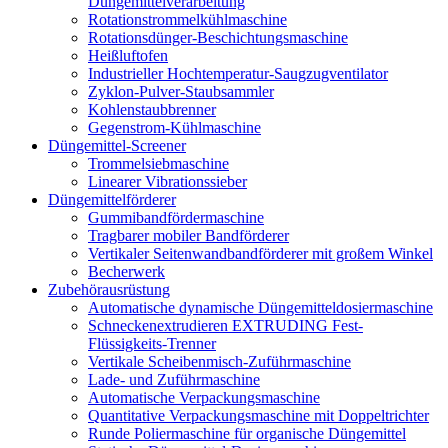
Düngemittelverarbeitung
Rotationstrommelkühlmaschine
Rotationsdünger-Beschichtungsmaschine
Heißluftofen
Industrieller Hochtemperatur-Saugzugventilator
Zyklon-Pulver-Staubsammler
Kohlenstaubbrenner
Gegenstrom-Kühlmaschine
Düngemittel-Screener
Trommelsiebmaschine
Linearer Vibrationssieber
Düngemittelförderer
Gummibandfördermaschine
Tragbarer mobiler Bandförderer
Vertikaler Seitenwandbandförderer mit großem Winkel
Becherwerk
Zubehörausrüstung
Automatische dynamische Düngemitteldosiermaschine
Schneckenextrudieren EXTRUDING Fest-
Flüssigkeits-Trenner
Vertikale Scheibenmisch-Zuführmaschine
Lade- und Zuführmaschine
Automatische Verpackungsmaschine
Quantitative Verpackungsmaschine mit Doppeltrichter
Runde Poliermaschine für organische Düngemittel