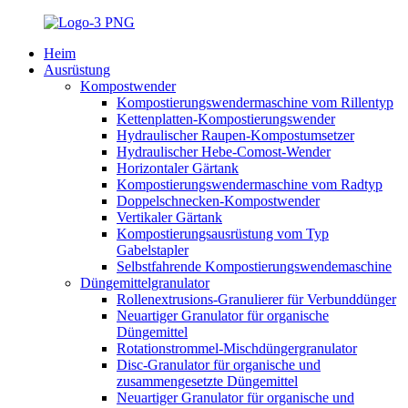
Heim
Ausrüstung
Kompostwender
Kompostierungswendermaschine vom Rillentyp
Kettenplatten-Kompostierungswender
Hydraulischer Raupen-Kompostumsetzer
Hydraulischer Hebe-Comost-Wender
Horizontaler Gärtank
Kompostierungswendermaschine vom Radtyp
Doppelschnecken-Kompostwender
Vertikaler Gärtank
Kompostierungsausrüstung vom Typ
Gabelstapler
Selbstfahrende Kompostierungswendemaschine
Düngemittelgranulator
Rollenextrusions-Granulierer für Verbunddünger
Neuartiger Granulator für organische
Düngemittel
Rotationstrommel-Mischdüngergranulator
Disc-Granulator für organische und
zusammengesetzte Düngemittel
Neuartiger Granulator für organische und