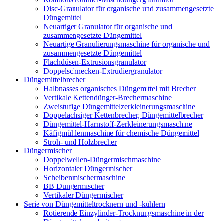
Disc-Granulator für organische und zusammengesetzte
Düngemittel
Neuartiger Granulator für organische und
zusammengesetzte Düngemittel
Neuartige Granulierungsmaschine für organische und
zusammengesetzte Düngemittel
Flachdüsen-Extrusionsgranulator
Doppelschnecken-Extrudiergranulator
Düngemittelbrecher
Halbnasses organisches Düngemittel mit Brecher
Vertikale Kettendünger-Brechermaschine
Zweistufige Düngemittelzerkleinerungsmaschine
Doppelachsiger Kettenbrecher, Düngemittelbrecher
Düngemittel-Harnstoff-Zerkleinerungsmaschine
Käfigmühlenmaschine für chemische Düngemittel
Stroh- und Holzbrecher
Düngermischer
Doppelwellen-Düngermischmaschine
Horizontaler Düngermischer
Scheibenmischermaschine
BB Düngermischer
Vertikaler Düngermischer
Serie von Düngemitteltrocknern und -kühlern
Rotierende Einzylinder-Trocknungsmaschine in der