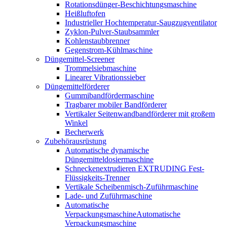
Rotationsdünger-Beschichtungsmaschine
Heißluftofen
Industrieller Hochtemperatur-Saugzugventilator
Zyklon-Pulver-Staubsammler
Kohlenstaubbrenner
Gegenstrom-Kühlmaschine
Düngemittel-Screener
Trommelsiebmaschine
Linearer Vibrationssieber
Düngemittelförderer
Gummibandfördermaschine
Tragbarer mobiler Bandförderer
Vertikaler Seitenwandbandförderer mit großem
Winkel
Becherwerk
Zubehörausrüstung
Automatische dynamische
Düngemitteldosiermaschine
Schneckenextrudieren EXTRUDING Fest-
Flüssigkeits-Trenner
Vertikale Scheibenmisch-Zuführmaschine
Lade- und Zuführmaschine
Automatische
VerpackungsmaschineAutomatische
Verpackungsmaschine