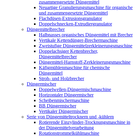
zusammengesetzte Düngemittel
Neuartige Granulierungsmaschine für organische
und zusammengesetzte Düngemittel
Flachdüsen-Extrusionsgranulator
Doppelschnecken-Extrudiergranulator
Düngemittelbrecher
Halbnasses organisches Düngemittel mit Brecher
Vertikale Kettendünger-Brechermaschine
Zweistufige Düngemittelzerkleinerungsmaschine
Doppelachsiger Kettenbrecher,
Düngemittelbrecher
Düngemittel-Harnstoff-Zerkleinerungsmaschine
Käfigmühlenmaschine für chemische
Düngemittel
Stroh- und Holzbrecher
Düngermischer
Doppelwellen-Düngermischmaschine
Horizontaler Düngermischer
Scheibenmischermaschine
BB Düngermischer
Vertikaler Düngermischer
Serie von Düngemitteltrocknern und -kühlern
Rotierende Einzylinder-Trocknungsmaschine in
der Düngemittelverarbeitung
Rotationstrommelkühlmaschine