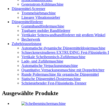
Gegenstrom-Kühlmaschine
Düngemittel-Screener
Trommelsiebmaschine
Linearer Vibrationssieber
Düngemittelförderer
Gummibandfördermaschine
Tragbarer mobiler Bandförderer
Vertikaler Seitenwandbandförderer mit großem Winkel
Becherwerk
Zubehörausrüstung
Automatische dynamische Düngemitteldosiermaschine
Schneckenextrudieren EXTRUDING Fest-Flüssigkeits-T
Vertikale Scheibenmisch-Zuführmaschine
Lade- und Zuführmaschine
Automatische Verpackungsmaschine
Quantitative Verpackungsmaschine mit Doppeltrichter
Runde Poliermaschine für organische Düngemittel
Statische Düngemittel-Dosiermaschine
Schrägsiebender Fest-Flüssigkeits-Trenner
Ausgewählte Produkte