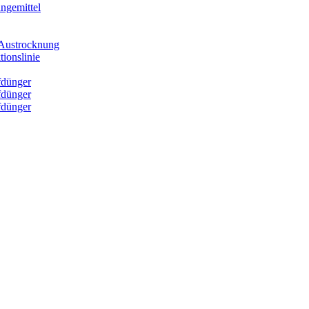
ngemittel
e Austrocknung
ionslinie
fdünger
fdünger
fdünger