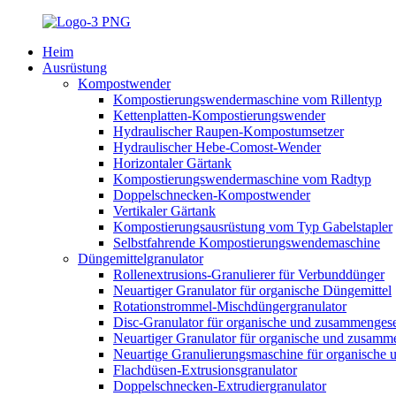
Heim
Ausrüstung
Kompostwender
Kompostierungswendermaschine vom Rillentyp
Kettenplatten-Kompostierungswender
Hydraulischer Raupen-Kompostumsetzer
Hydraulischer Hebe-Comost-Wender
Horizontaler Gärtank
Kompostierungswendermaschine vom Radtyp
Doppelschnecken-Kompostwender
Vertikaler Gärtank
Kompostierungsausrüstung vom Typ Gabelstapler
Selbstfahrende Kompostierungswendemaschine
Düngemittelgranulator
Rollenextrusions-Granulierer für Verbunddünger
Neuartiger Granulator für organische Düngemittel
Rotationstrommel-Mischdüngergranulator
Disc-Granulator für organische und zusammengese
Neuartiger Granulator für organische und zusamm
Neuartige Granulierungsmaschine für organische
Flachdüsen-Extrusionsgranulator
Doppelschnecken-Extrudiergranulator