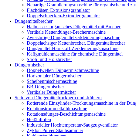
Neuartige Granulierungsmaschine für organische und z
Flachdüsen-Extrusionsgranulator
Doppelschnecken-Extrudiergranulator
Düngemittelbrecher
Halbnasses organisches Düngemittel mit Brecher
Vertikale Kettendünger-Brechermaschine
Zweistufige Düngemittelzerkleinerungsmaschine
Doppelachsiger Kettenbrecher, Düngemittelbrecher
Düngemittel-Harnstoff-Zerkleinerungsmaschine
Käfigmühlenmaschine für chemische Düngemittel
Stroh- und Holzbrecher
Düngermischer
Doppelwellen-Düngermischmaschine
Horizontaler Düngermischer
Scheibenmischermaschine
BB Düngermischer
Vertikaler Düngermischer
Serie von Düngemitteltrocknern und -kühlern
Rotierende Einzylinder-Trocknungsmaschine in der Düng
Rotationstrommelkühlmaschine
Rotationsdünger-Beschichtungsmaschine
Heißluftofen
Industrieller Hochtemperatur-Saugzugventilator
Zyklon-Pulver-Staubsammler
Kohlenstaubbrenner