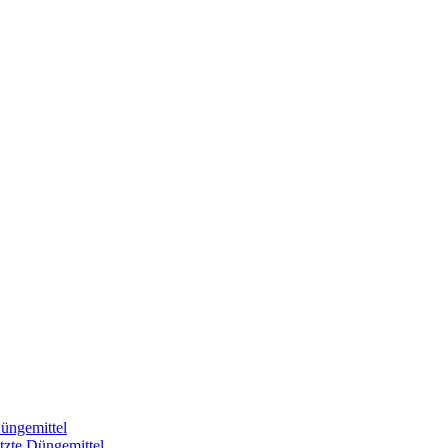
üngemittel
tzte Düngemittel