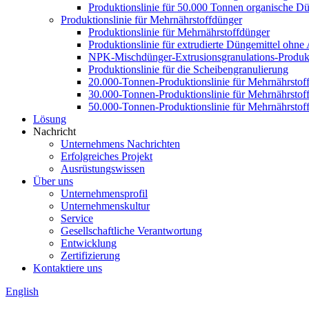
Produktionslinie für 50.000 Tonnen organische Dü
Produktionslinie für Mehrnährstoffdünger
Produktionslinie für Mehrnährstoffdünger
Produktionslinie für extrudierte Düngemittel ohn
NPK-Mischdünger-Extrusionsgranulations-Produkt
Produktionslinie für die Scheibengranulierung
20.000-Tonnen-Produktionslinie für Mehrnährstof
30.000-Tonnen-Produktionslinie für Mehrnährstof
50.000-Tonnen-Produktionslinie für Mehrnährstof
Lösung
Nachricht
Unternehmens Nachrichten
Erfolgreiches Projekt
Ausrüstungswissen
Über uns
Unternehmensprofil
Unternehmenskultur
Service
Gesellschaftliche Verantwortung
Entwicklung
Zertifizierung
Kontaktiere uns
English