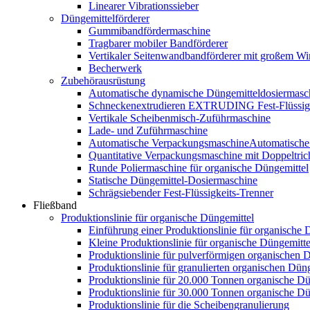
Linearer Vibrationssieber
Düngemittelförderer
Gummibandfördermaschine
Tragbarer mobiler Bandförderer
Vertikaler Seitenwandbandförderer mit großem Wi
Becherwerk
Zubehörausrüstung
Automatische dynamische Düngemitteldosiermasc
Schneckenextrudieren EXTRUDING Fest-Flüssigk
Vertikale Scheibenmisch-Zuführmaschine
Lade- und Zuführmaschine
Automatische VerpackungsmaschineAutomatische
Quantitative Verpackungsmaschine mit Doppeltric
Runde Poliermaschine für organische Düngemittel
Statische Düngemittel-Dosiermaschine
Schrägsiebender Fest-Flüssigkeits-Trenner
Fließband
Produktionslinie für organische Düngemittel
Einführung einer Produktionslinie für organische 
Kleine Produktionslinie für organische Düngemitte
Produktionslinie für pulverförmigen organischen 
Produktionslinie für granulierten organischen Düng
Produktionslinie für 20.000 Tonnen organische Dü
Produktionslinie für 30.000 Tonnen organische Dü
Produktionslinie für die Scheibengranulierung