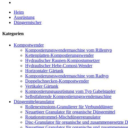
Heim
Ausrüstung
Düngermischer
Kategorien
Kompostwender
Kompostierungswendermaschine vom Rillentyp
Kettenplatten-Kompostierungswender
Hydraulischer Raupen-Kompostumsetzer
Hydraulischer Hebe-Comost-Wender
Horizontaler Gärtank
Kompostierungswendermaschine vom Radtyp
Doppelschnecken-Kompostwender
Vertikaler Gärtank
Kompostierungsausrüstung vom Typ Gabelstapler
Selbstfahrende Kompostierungswendemaschine
Düngemittelgranulator
Rollenextrusions-Granulierer für Verbunddünger
Neuartiger Granulator für organische Düngemittel
Rotationstrommel-Mischdüngergranulator
Disc-Granulator für organische und zusammengesetzte D
Neuartiger Granulator für organische und zusammengese