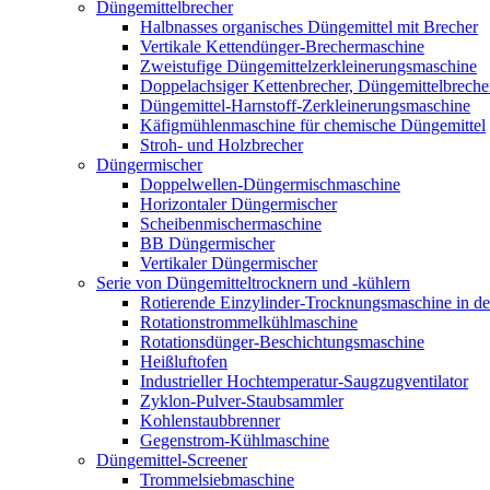
Düngemittelbrecher
Halbnasses organisches Düngemittel mit Brecher
Vertikale Kettendünger-Brechermaschine
Zweistufige Düngemittelzerkleinerungsmaschine
Doppelachsiger Kettenbrecher, Düngemittelbreche
Düngemittel-Harnstoff-Zerkleinerungsmaschine
Käfigmühlenmaschine für chemische Düngemittel
Stroh- und Holzbrecher
Düngermischer
Doppelwellen-Düngermischmaschine
Horizontaler Düngermischer
Scheibenmischermaschine
BB Düngermischer
Vertikaler Düngermischer
Serie von Düngemitteltrocknern und -kühlern
Rotierende Einzylinder-Trocknungsmaschine in de
Rotationstrommelkühlmaschine
Rotationsdünger-Beschichtungsmaschine
Heißluftofen
Industrieller Hochtemperatur-Saugzugventilator
Zyklon-Pulver-Staubsammler
Kohlenstaubbrenner
Gegenstrom-Kühlmaschine
Düngemittel-Screener
Trommelsiebmaschine