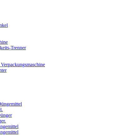
nkel
hine
eits-Trenner
 Verpackungsmaschine
hter
Düngemittel
l.
Dünger
er.
ngemittel
ngemittel