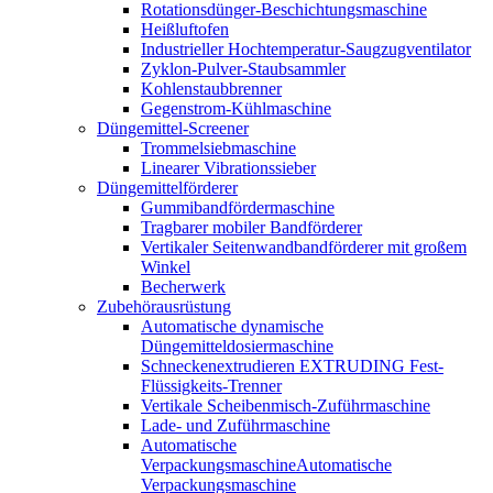
Rotationsdünger-Beschichtungsmaschine
Heißluftofen
Industrieller Hochtemperatur-Saugzugventilator
Zyklon-Pulver-Staubsammler
Kohlenstaubbrenner
Gegenstrom-Kühlmaschine
Düngemittel-Screener
Trommelsiebmaschine
Linearer Vibrationssieber
Düngemittelförderer
Gummibandfördermaschine
Tragbarer mobiler Bandförderer
Vertikaler Seitenwandbandförderer mit großem
Winkel
Becherwerk
Zubehörausrüstung
Automatische dynamische
Düngemitteldosiermaschine
Schneckenextrudieren EXTRUDING Fest-
Flüssigkeits-Trenner
Vertikale Scheibenmisch-Zuführmaschine
Lade- und Zuführmaschine
Automatische
VerpackungsmaschineAutomatische
Verpackungsmaschine