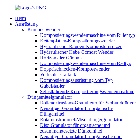
Heim
Ausrüstung
Kompostwender
Kompostierungswendermaschine vom Rillentyp
Kettenplatten-Kompostierungswender
Hydraulischer Raupen-Kompostumsetzer
Hydraulischer Hebe-Comost-Wender
Horizontaler Gärtank
Kompostierungswendermaschine vom Radtyp
Doppelschnecken-Kompostwender
Vertikaler Gärtank
Kompostierungsausrüstung vom Typ
Gabelstapler
Selbstfahrende Kompostierungswendemaschine
Düngemittelgranulator
Rollenextrusions-Granulierer für Verbunddünger
Neuartiger Granulator für organische
Düngemittel
Rotationstrommel-Mischdüngergranulator
Disc-Granulator für organische und
zusammengesetzte Düngemittel
Neuartiger Granulator für organische und