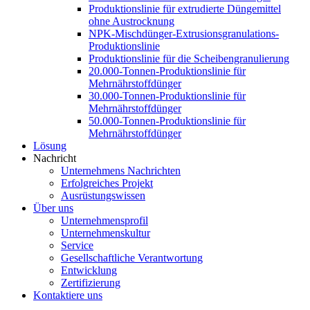
Produktionslinie für extrudierte Düngemittel
ohne Austrocknung
NPK-Mischdünger-Extrusionsgranulations-
Produktionslinie
Produktionslinie für die Scheibengranulierung
20.000-Tonnen-Produktionslinie für
Mehrnährstoffdünger
30.000-Tonnen-Produktionslinie für
Mehrnährstoffdünger
50.000-Tonnen-Produktionslinie für
Mehrnährstoffdünger
Lösung
Nachricht
Unternehmens Nachrichten
Erfolgreiches Projekt
Ausrüstungswissen
Über uns
Unternehmensprofil
Unternehmenskultur
Service
Gesellschaftliche Verantwortung
Entwicklung
Zertifizierung
Kontaktiere uns