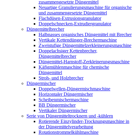
zusammengesetzte Düngemittel
Neuartige Granulierungsmaschine für organische
und zusammengesetzte Düngemittel
Flachdüsen-Extrusionsgranulator
Doppelschnecken-Extrudiergranulator
Düngemittelbrecher
Halbnasses organisches Düngemittel mit Brecher
Vertikale Kettendünger-Brechermaschine
Zweistufige Düngemittelzerkleinerungsmaschine
Doppelachsiger Kettenbrecher,
Düngemittelbrecher
Düngemittel-Harnstoff-Zerkleinerungsmaschine
Käfigmühlenmaschine für chemische
Düngemittel
Stroh- und Holzbrecher
Düngermischer
Doppelwellen-Düngermischmaschine
Horizontaler Düngermischer
Scheibenmischermaschine
BB Düngermischer
Vertikaler Düngermischer
Serie von Düngemitteltrocknern und -kühlern
Rotierende Einzylinder-Trocknungsmaschine in
der Düngemittelverarbeitung
Rotationstrommelkühlmaschine