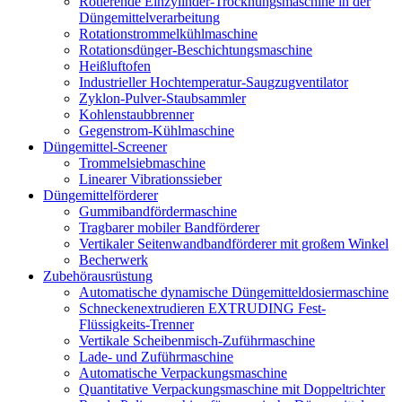
Rotierende Einzylinder-Trocknungsmaschine in der
Düngemittelverarbeitung
Rotationstrommelkühlmaschine
Rotationsdünger-Beschichtungsmaschine
Heißluftofen
Industrieller Hochtemperatur-Saugzugventilator
Zyklon-Pulver-Staubsammler
Kohlenstaubbrenner
Gegenstrom-Kühlmaschine
Düngemittel-Screener
Trommelsiebmaschine
Linearer Vibrationssieber
Düngemittelförderer
Gummibandfördermaschine
Tragbarer mobiler Bandförderer
Vertikaler Seitenwandbandförderer mit großem Winkel
Becherwerk
Zubehörausrüstung
Automatische dynamische Düngemitteldosiermaschine
Schneckenextrudieren EXTRUDING Fest-
Flüssigkeits-Trenner
Vertikale Scheibenmisch-Zuführmaschine
Lade- und Zuführmaschine
Automatische Verpackungsmaschine
Quantitative Verpackungsmaschine mit Doppeltrichter