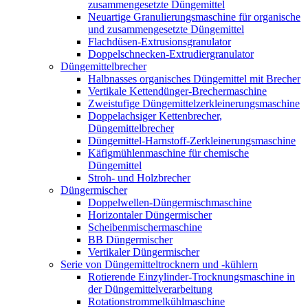
zusammengesetzte Düngemittel
Neuartige Granulierungsmaschine für organische
und zusammengesetzte Düngemittel
Flachdüsen-Extrusionsgranulator
Doppelschnecken-Extrudiergranulator
Düngemittelbrecher
Halbnasses organisches Düngemittel mit Brecher
Vertikale Kettendünger-Brechermaschine
Zweistufige Düngemittelzerkleinerungsmaschine
Doppelachsiger Kettenbrecher,
Düngemittelbrecher
Düngemittel-Harnstoff-Zerkleinerungsmaschine
Käfigmühlenmaschine für chemische
Düngemittel
Stroh- und Holzbrecher
Düngermischer
Doppelwellen-Düngermischmaschine
Horizontaler Düngermischer
Scheibenmischermaschine
BB Düngermischer
Vertikaler Düngermischer
Serie von Düngemitteltrocknern und -kühlern
Rotierende Einzylinder-Trocknungsmaschine in
der Düngemittelverarbeitung
Rotationstrommelkühlmaschine