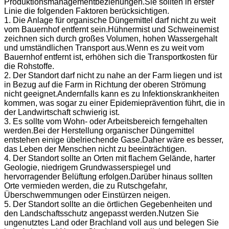
Produktionsmanagementbeziehungen.Sie sollten in erster
Linie die folgenden Faktoren berücksichtigen.
1. Die Anlage für organische Düngemittel darf nicht zu weit
vom Bauernhof entfernt sein.Hühnermist und Schweinemist
zeichnen sich durch großes Volumen, hohen Wassergehalt
und umständlichen Transport aus.Wenn es zu weit vom
Bauernhof entfernt ist, erhöhen sich die Transportkosten für
die Rohstoffe.
2. Der Standort darf nicht zu nahe an der Farm liegen und ist
in Bezug auf die Farm in Richtung der oberen Strömung
nicht geeignet.Andernfalls kann es zu Infektionskrankheiten
kommen, was sogar zu einer Epidemieprävention führt, die in
der Landwirtschaft schwierig ist.
3. Es sollte vom Wohn- oder Arbeitsbereich ferngehalten
werden.Bei der Herstellung organischer Düngemittel
entstehen einige übelriechende Gase.Daher wäre es besser,
das Leben der Menschen nicht zu beeinträchtigen.
4. Der Standort sollte an Orten mit flachem Gelände, harter
Geologie, niedrigem Grundwasserspiegel und
hervorragender Belüftung erfolgen.Darüber hinaus sollten
Orte vermieden werden, die zu Rutschgefahr,
Überschwemmungen oder Einstürzen neigen.
5. Der Standort sollte an die örtlichen Gegebenheiten und
den Landschaftsschutz angepasst werden.Nutzen Sie
ungenutztes Land oder Brachland voll aus und belegen Sie