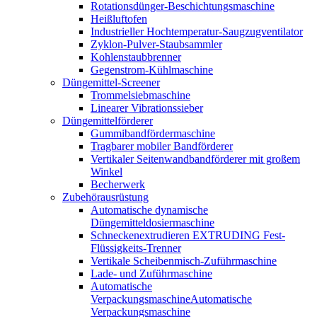
Rotationsdünger-Beschichtungsmaschine
Heißluftofen
Industrieller Hochtemperatur-Saugzugventilator
Zyklon-Pulver-Staubsammler
Kohlenstaubbrenner
Gegenstrom-Kühlmaschine
Düngemittel-Screener
Trommelsiebmaschine
Linearer Vibrationssieber
Düngemittelförderer
Gummibandfördermaschine
Tragbarer mobiler Bandförderer
Vertikaler Seitenwandbandförderer mit großem
Winkel
Becherwerk
Zubehörausrüstung
Automatische dynamische
Düngemitteldosiermaschine
Schneckenextrudieren EXTRUDING Fest-
Flüssigkeits-Trenner
Vertikale Scheibenmisch-Zuführmaschine
Lade- und Zuführmaschine
Automatische
VerpackungsmaschineAutomatische
Verpackungsmaschine