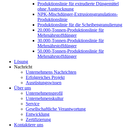
Produktionslinie für extrudierte Düngemittel
ohne Austrocknung
NPK-Mischdünger-Extrusionsgranulations-
Produktionslinie
Produktionslinie für die Scheibengranulierung
20.000-Tonnen-Produktionslinie für
Mehrnährstoffdünger
30.000-Tonnen-Produktionslinie für
Mehrnährstoffdünger
50.000-Tonnen-Produktionslinie für
Mehrnährstoffdünger
Lösung
Nachricht
Unternehmens Nachrichten
Erfolgreiches Projekt
Ausrüstungswissen
Über uns
Unternehmensprofil
Unternehmenskultur
Service
Gesellschaftliche Verantwortung
Entwicklung
Zertifizierung
Kontaktiere uns