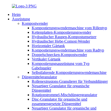
Heim
Ausrüstung
Kompostwender
Kompostierungswendermaschine vom Rillentyp
Kettenplatten-Kompostierungswender
Hydraulischer Raupen-Kompostumsetzer
Hydraulischer Hebe-Comost-Wender
Horizontaler Gärtank
Kompostierungswendermaschine vom Radtyp
Doppelschnecken-Kompostwender
Vertikaler Gärtank
Kompostierungsausrüstung vom Typ
Gabelstapler
Selbstfahrende Kompostierungswendemaschine
Düngemittelgranulator
Rollenextrusions-Granulierer für Verbunddünger
Neuartiger Granulator für organische
Düngemittel
Rotationstrommel-Mischdüngergranulator
Disc-Granulator für organische und
zusammengesetzte Düngemittel
Neuartiger Granulator für organische und