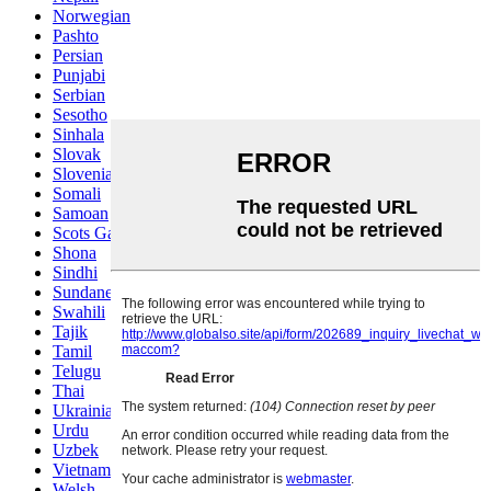
Norwegian
Pashto
Persian
Punjabi
Serbian
Sesotho
Sinhala
Slovak
Slovenian
Somali
Samoan
Scots Gaelic
Shona
Sindhi
Sundanese
Swahili
Tajik
Tamil
Telugu
Thai
Ukrainian
Urdu
Uzbek
Vietnamese
Welsh