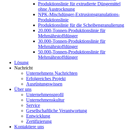
Produktionslinie für extrudierte Düngemittel
ohne Austrocknung
NPK-Mischdünger-Extrusionsgranulations-
Produktionslinie
Produktionslinie für die Scheibengranulierung
20.000-Tonnen-Produktionslinie für
Mehrnährstoffdünger
30.000-Tonnen-Produktionslinie für
Mehrnährstoffdünger
50.000-Tonnen-Produktionslinie für
Mehrnährstoffdünger
Lösung
Nachricht
Unternehmens Nachrichten
Erfolgreiches Projekt
Ausrüstungswissen
Über uns
Unternehmensprofil
Unternehmenskultur
Service
Gesellschaftliche Verantwortung
Entwicklung
Zertifizierung
Kontaktiere uns