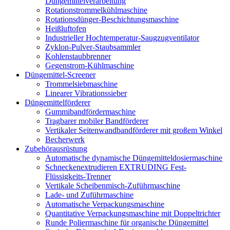
Düngemittelverarbeitung
Rotationstrommelkühlmaschine
Rotationsdünger-Beschichtungsmaschine
Heißluftofen
Industrieller Hochtemperatur-Saugzugventilator
Zyklon-Pulver-Staubsammler
Kohlenstaubbrenner
Gegenstrom-Kühlmaschine
Düngemittel-Screener
Trommelsiebmaschine
Linearer Vibrationssieber
Düngemittelförderer
Gummibandfördermaschine
Tragbarer mobiler Bandförderer
Vertikaler Seitenwandbandförderer mit großem Winkel
Becherwerk
Zubehörausrüstung
Automatische dynamische Düngemitteldosiermaschine
Schneckenextrudieren EXTRUDING Fest-
Flüssigkeits-Trenner
Vertikale Scheibenmisch-Zuführmaschine
Lade- und Zuführmaschine
Automatische Verpackungsmaschine
Quantitative Verpackungsmaschine mit Doppeltrichter
Runde Poliermaschine für organische Düngemittel