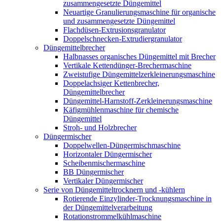
zusammengesetzte Düngemittel
Neuartige Granulierungsmaschine für organische
und zusammengesetzte Düngemittel
Flachdüsen-Extrusionsgranulator
Doppelschnecken-Extrudiergranulator
Düngemittelbrecher
Halbnasses organisches Düngemittel mit Brecher
Vertikale Kettendünger-Brechermaschine
Zweistufige Düngemittelzerkleinerungsmaschine
Doppelachsiger Kettenbrecher,
Düngemittelbrecher
Düngemittel-Harnstoff-Zerkleinerungsmaschine
Käfigmühlenmaschine für chemische
Düngemittel
Stroh- und Holzbrecher
Düngermischer
Doppelwellen-Düngermischmaschine
Horizontaler Düngermischer
Scheibenmischermaschine
BB Düngermischer
Vertikaler Düngermischer
Serie von Düngemitteltrocknern und -kühlern
Rotierende Einzylinder-Trocknungsmaschine in
der Düngemittelverarbeitung
Rotationstrommelkühlmaschine