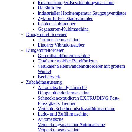
Rotationsdünger-Beschichtungsmaschine
Heißluftofen
Industrieller Hochtemperatur-Saugzugventilator
Zyklon-Pulver-Staubsammler
Kohlenstaubbrenner
Gegenstrom-Kühlmaschine
Düngemittel-Screener
Trommelsiebmaschine
Linearer Vibrationssieber
Düngemittelförderer
Gummibandfördermaschine
Tragbarer mobiler Bandförderer
Vertikaler Seitenwandbandförderer mit großem
Winkel
Becherwerk
Zubehörausrüstung
Automatische dynamische
Düngemitteldosiermaschine
Schneckenextrudieren EXTRUDING Fest-
Flüssigkeits-Trenner
Vertikale Scheibenmisch-Zuführmaschine
Lade- und Zuführmaschine
Automatische
VerpackungsmaschineAutomatische
Verpackungsmaschine