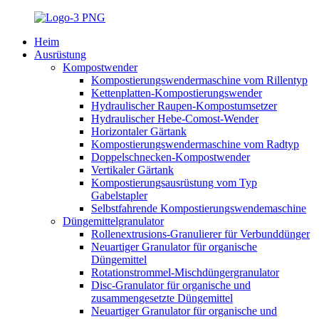
Heim
Ausrüstung
Kompostwender
Kompostierungswendermaschine vom Rillentyp
Kettenplatten-Kompostierungswender
Hydraulischer Raupen-Kompostumsetzer
Hydraulischer Hebe-Comost-Wender
Horizontaler Gärtank
Kompostierungswendermaschine vom Radtyp
Doppelschnecken-Kompostwender
Vertikaler Gärtank
Kompostierungsausrüstung vom Typ
Gabelstapler
Selbstfahrende Kompostierungswendemaschine
Düngemittelgranulator
Rollenextrusions-Granulierer für Verbunddünger
Neuartiger Granulator für organische
Düngemittel
Rotationstrommel-Mischdüngergranulator
Disc-Granulator für organische und
zusammengesetzte Düngemittel
Neuartiger Granulator für organische und