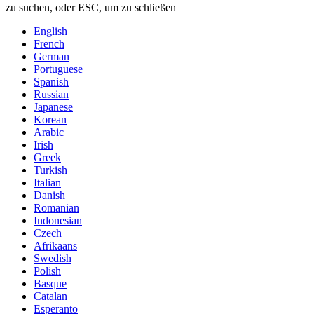
zu suchen, oder ESC, um zu schließen
English
French
German
Portuguese
Spanish
Russian
Japanese
Korean
Arabic
Irish
Greek
Turkish
Italian
Danish
Romanian
Indonesian
Czech
Afrikaans
Swedish
Polish
Basque
Catalan
Esperanto