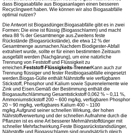
dass Biogasabfälle aus Biogasanlagen einen besseren
Recyclingwert haben. Wie können wir also Biogasabfälle
optimal nutzen?
Die Antwort ist Biogasdünger.Biogasabfälle gibt es in zwei
Formen: Die eine ist flüssig (Biogasschlamm) und macht
etwa 88 % der Gesamtmenge aus.Zweitens feste
Rückstände (Biogasrückstände), die etwa 12 % der
Gesamtmenge ausmachen.Nachdem Biodigester-Abfall
extrahiert wurde, sollte er für einen bestimmten Zeitraum
ausgefällt werden (Nachgärung), um eine natürliche
Trennung von Feststoff und Flüssigkeit zu
erreichen.
Feststoff-Flüssigkeits-Trenner
Kann auch zur
Trennung flüssiger und fester Restbiogasabfälle eingesetzt
werden.Biogas-Gülle enthält Nährstoffe wie verfügbaren
Stickstoff, Phosphor und Kalium sowie Spurenelemente wie
Zink und Eisen.Gemäß der Bestimmung enthält die
Biogasaufschlämmung Gesamtstickstoff 0,062 % ~ 0,11 %,
Ammoniumstickstoff 200 ~ 600 mg/kg, verfügbaren Phosphor
20 ~ 90 mg/kg, verfügbares Kalium 400 ~ 1100
mg/kg.Aufgrund seiner schnellen Wirkung, der hohen
Nährstoffverwertung und der schnellen Aufnahme durch die
Pflanzen ist es eine Art besserer Mehrnährstoffdünger mit
schneller Mehrfachwirkung.Feste Biogasrückstandsdünger,
Nährstoffe und Biogasschlamm sind grundsätzlich gleich