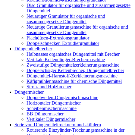
Disc-Granulator für organische und zusammengesetzte
Düngemittel
Neuartiger Granulator für organische und
zusammengesetzte Düngemittel
Neuartige Granulierungsmaschine für organische und
zusammengesetzte Düngemittel
Flachdüsen-Extrusionsgranulator
Doppelschnecken-Extrudiergranulator
Düngemittelbrecher
Halbnasses organisches Düngemittel mit Brecher
Vertikale Kettendünger-Brechermaschine
Zweistufige Düngemittelzerkleinerungsmaschine
Doppelachsiger Kettenbrecher, Düngemittelbrecher
Düngemittel-Harnstoff-Zerkleinerungsmaschine
Käfigmühlenmaschine für chemische Düngemittel
Stroh- und Holzbrecher
Düngermischer
Doppelwellen-Düngermischmaschine
Horizontaler Düngermischer
Scheibenmischermaschine
BB Düngermischer
Vertikaler Düngermischer
Serie von Düngemitteltrocknern und -kühlern
Rotierende Einzylinder-Trocknungsmaschine in der