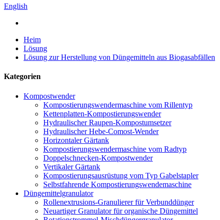
English
Heim
Lösung
Lösung zur Herstellung von Düngemitteln aus Biogasabfällen
Kategorien
Kompostwender
Kompostierungswendermaschine vom Rillentyp
Kettenplatten-Kompostierungswender
Hydraulischer Raupen-Kompostumsetzer
Hydraulischer Hebe-Comost-Wender
Horizontaler Gärtank
Kompostierungswendermaschine vom Radtyp
Doppelschnecken-Kompostwender
Vertikaler Gärtank
Kompostierungsausrüstung vom Typ Gabelstapler
Selbstfahrende Kompostierungswendemaschine
Düngemittelgranulator
Rollenextrusions-Granulierer für Verbunddünger
Neuartiger Granulator für organische Düngemittel
Rotationstrommel-Mischdüngergranulator