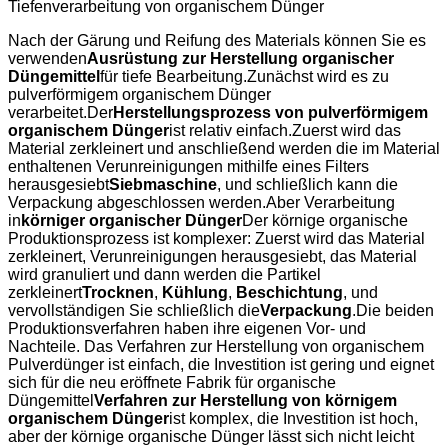
Tiefenverarbeitung von organischem Dünger
Nach der Gärung und Reifung des Materials können Sie es
verwenden
Ausrüstung zur Herstellung organischer
Düngemittel
für tiefe Bearbeitung.Zunächst wird es zu
pulverförmigem organischem Dünger
verarbeitet.Der
Herstellungsprozess von pulverförmigem
organischem Dünger
ist relativ einfach.Zuerst wird das
Material zerkleinert und anschließend werden die im Material
enthaltenen Verunreinigungen mithilfe eines Filters
herausgesiebt
Siebmaschine
, und schließlich kann die
Verpackung abgeschlossen werden.Aber Verarbeitung
in
körniger organischer Dünger
Der körnige organische
Produktionsprozess ist komplexer: Zuerst wird das Material
zerkleinert, Verunreinigungen herausgesiebt, das Material
wird granuliert und dann werden die Partikel
zerkleinert
Trocknen
,
Kühlung
,
Beschichtung
, und
vervollständigen Sie schließlich die
Verpackung
.Die beiden
Produktionsverfahren haben ihre eigenen Vor- und
Nachteile. Das Verfahren zur Herstellung von organischem
Pulverdünger ist einfach, die Investition ist gering und eignet
sich für die neu eröffnete Fabrik für organische
Düngemittel
Verfahren zur Herstellung von körnigem
organischem Dünger
ist komplex, die Investition ist hoch,
aber der körnige organische Dünger lässt sich nicht leicht